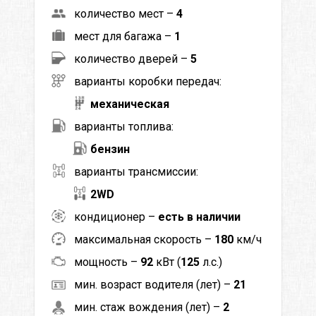
количество мест –
4
мест для багажа –
1
количество дверей –
5
варианты коробки передач:
механическая
варианты топлива:
бензин
варианты трансмиссии:
2WD
кондиционер –
есть в наличии
максимальная скорость –
180
км/ч
мощность –
92
кВт (
125
л.с.)
мин. возраст водителя (лет) –
21
мин. стаж вождения (лет) –
2