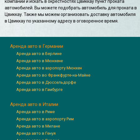
компаний и искать в окрестностях Цвиккау пункт проката
автомобилей. Вы можете подобрать автомобиль для проката в
Цвиккау. Также мы можем организовать доставку автомобиля
в Цвиккау по указанному адресу в оговоренное время.
Аренда авто в Германии
Аренда авто в Берлине
Аренда авто в Мюнхене
Аренда авто в аэропорту Мюнхен
Аренда авто во Франкфурте-на-Майне
Аренда авто в Дюссельдорфе
Аренда авто в Гамбурге
Аренда авто в Италии
Аренда авто в Риме
Аренда авто в аэропорту Рим
Аренда авто в Милане
Аренда авто в Генуя