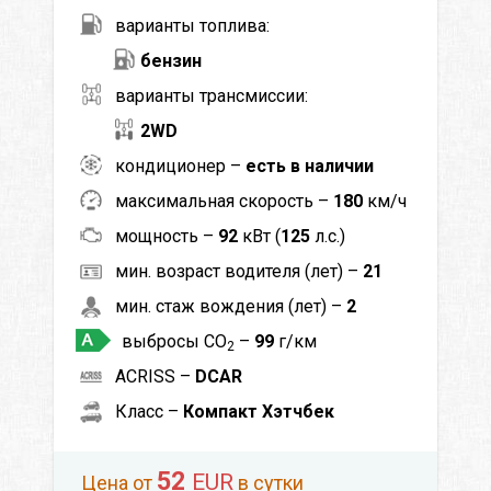
варианты топлива:
бензин
варианты трансмиссии:
2WD
кондиционер –
есть в наличии
максимальная скорость –
180
км/ч
мощность –
92
кВт (
125
л.с.)
мин. возраст водителя (лет) –
21
мин. стаж вождения (лет) –
2
выбросы CO
–
99
г/км
2
ACRISS –
DCAR
Класс –
Компакт Хэтчбек
52
EUR
Цена от
в сутки