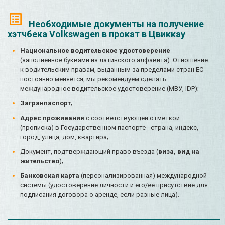
Необходимые документы на получение
хэтчбека Volkswagen в прокат в Цвиккау
Национальное водительское удостоверение
(заполненное буквами из латинского алфавита). Отношение
к водительским правам, выданным за пределами стран ЕС
постоянно меняется, мы рекомендуем сделать
международное водительское удостоверение (МВУ, IDP);
Загранпаспорт
;
Адрес проживания
с соответствующей отметкой
(прописка) в Государственном паспорте - страна, индекс,
город, улица, дом, квартира;
Документ, подтверждающий право въезда (
виза, вид на
жительство
);
Банковская карта
(персонализированная) международной
системы (удостоверение личности и его/её присутствие для
подписания договора о аренде, если разные лица).