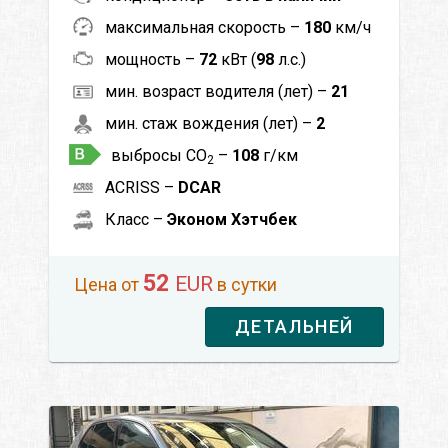
максимальная скорость –
180
км/ч
мощность –
72
кВт (
98
л.с.)
мин. возраст водителя (лет) –
21
мин. стаж вождения (лет) –
2
выбросы CO
–
108
г/км
2
ACRISS –
DCAR
Класс –
Эконом Хэтчбек
52
EUR
Цена от
в сутки
ДЕТАЛЬНЕЙ