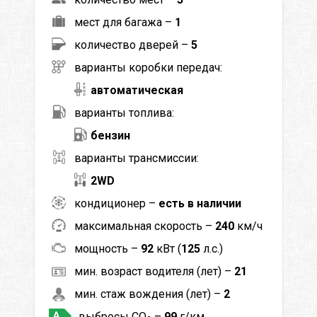
мест для багажа –
1
количество дверей –
5
варианты коробки передач:
автоматическая
варианты топлива:
бензин
варианты трансмиссии:
2WD
кондиционер –
есть в наличии
максимальная скорость –
240
км/ч
мощность –
92
кВт (
125
л.с.)
мин. возраст водителя (лет) –
21
мин. стаж вождения (лет) –
2
выбросы CO
–
99
г/км