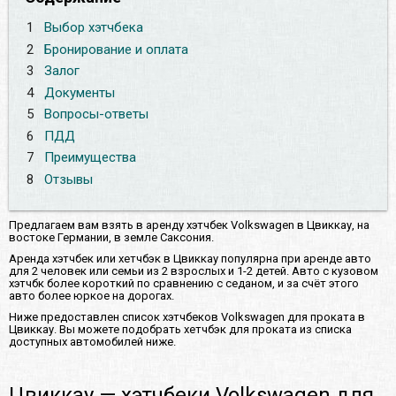
1
Выбор хэтчбека
2
Бронирование и оплата
3
Залог
4
Документы
5
Вопросы-ответы
6
ПДД
7
Преимущества
8
Отзывы
Предлагаем вам взять в аренду хэтчбек Volkswagen в Цвиккау, на
востоке Германии, в земле Саксония.
Аренда хэтчбек или хетчбэк в Цвиккау популярна при аренде авто
для 2 человек или семьи из 2 взрослых и 1-2 детей. Авто с кузовом
хэтчбк более короткий по сравнению с седаном, и за счёт этого
авто более юркое на дорогах.
Ниже предоставлен список хэтчбеков Volkswagen для проката в
Цвиккау. Вы можете подобрать хетчбэк для проката из списка
доступных автомобилей ниже.
Цвиккау — хэтчбеки Volkswagen для