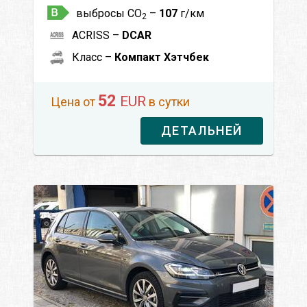
выбросы CO
–
107
г/км
2
ACRISS –
DCAR
Класс –
Компакт Хэтчбек
52
EUR
Цена от
в сутки
ДЕТАЛЬНЕЙ