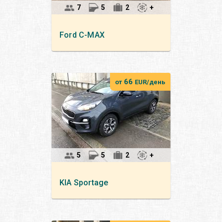
7
5
2
+
Ford
C-MAX
66
от
EUR/день
5
5
2
+
KIA
Sportage