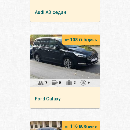
Audi
A3 седан
108
от
EUR/день
7
5
2
+
Ford
Galaxy
116
от
EUR/день