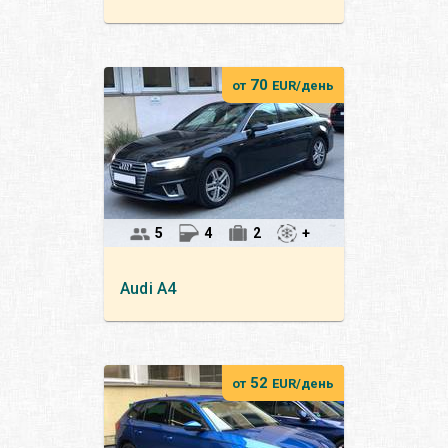
70
от
EUR/день
5
4
2
+
Audi
A4
52
от
EUR/день