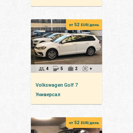
52
от
EUR/день
4
5
2
+
Volkswagen
Golf 7
Универсал
52
от
EUR/день