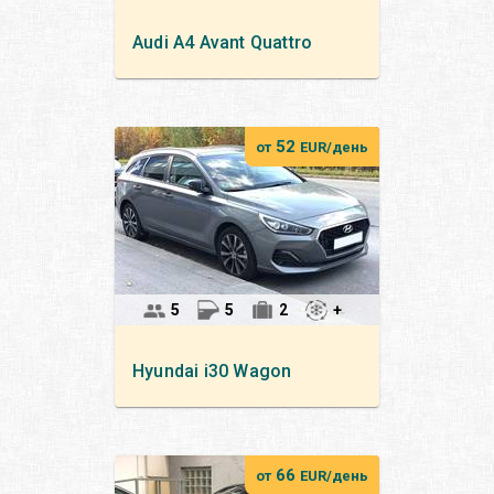
Audi
A4 Avant Quattro
52
от
EUR/день
5
5
2
+
Hyundai
i30 Wagon
66
от
EUR/день