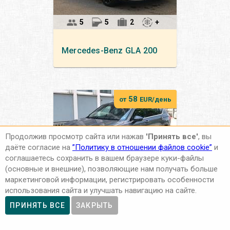
5
5
2
+
Mercedes-Benz
GLA 200
58
от
EUR/день
Продолжив просмотр сайта или нажав
'Принять все'
, вы
даёте согласие на
”Политику в отношении файлов cookie”
и
соглашаетесь сохранить в вашем браузере куки-файлы
(основные и внешние), позволяющие нам получать больше
5
5
1
+
маркетинговой информации, регистрировать особенности
использования сайта и улучшать навигацию на сайте.
SEAT
Tarraco
ПРИНЯТЬ ВСЕ
ЗАКРЫТЬ
4Drive