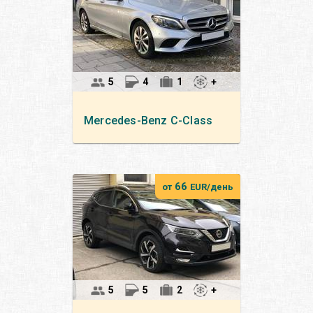
5
4
1
+
Mercedes-Benz
C-Class
66
от
EUR/день
5
5
2
+