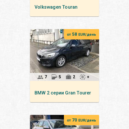
Volkswagen
Touran
58
от
EUR/день
7
5
2
+
BMW
2 серии Gran Tourer
70
от
EUR/день