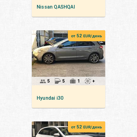
Nissan
QASHQAI
52
от
EUR/день
5
5
1
+
Hyundai
i30
52
от
EUR/день