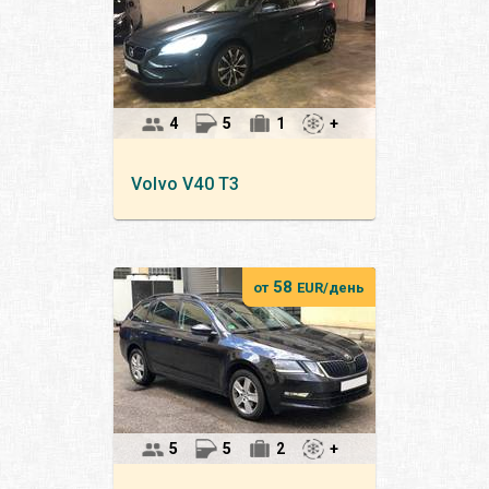
4
5
1
+
Volvo
V40 T3
58
от
EUR/день
5
5
2
+