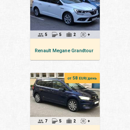
5
5
2
+
Renault
Megane Grandtour
58
от
EUR/день
7
5
2
+