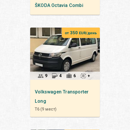
ŠKODA
Octavia Сombi
350
от
EUR/день
9
4
6
+
Volkswagen
Transporter
Long
T6 (9 мест)