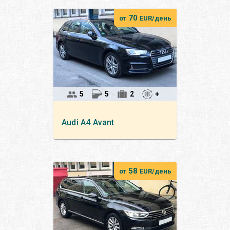
70
от
EUR/день
5
5
2
+
Audi
A4 Avant
58
от
EUR/день