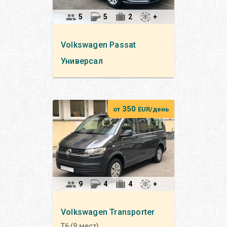
5
5
2
+
Volkswagen
Passat
Универсал
350
от
EUR/день
9
4
4
+
Volkswagen
Transporter
T6 (9 мест)