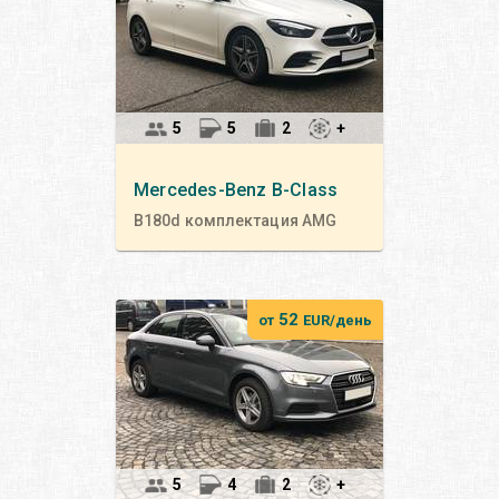
5
5
2
+
Mercedes-Benz
B-Class
B180d комплектация AMG
52
от
EUR/день
5
4
2
+