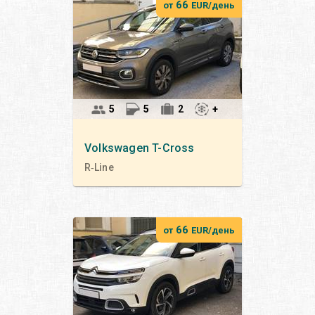
66
от
EUR/день
5
5
2
+
Volkswagen
T-Cross
R‑Line
66
от
EUR/день