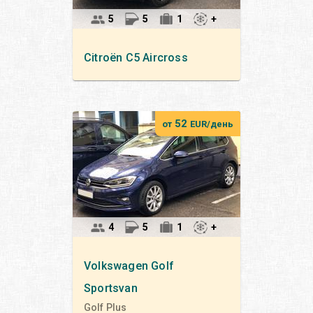
5
5
1
+
Citroën
C5 Aircross
52
от
EUR/день
4
5
1
+
Volkswagen
Golf
Sportsvan
Golf Plus