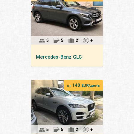
5
5
2
+
Mercedes-Benz
GLC
140
от
EUR/день
5
5
2
+