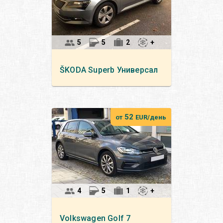
5
5
2
+
ŠKODA
Superb Универсал
52
от
EUR/день
4
5
1
+
Volkswagen
Golf 7