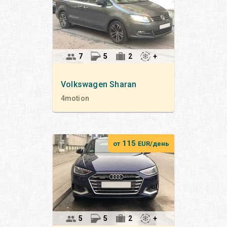
7
5
2
+
Volkswagen
Sharan
4motion
115
от
EUR/день
5
5
2
+