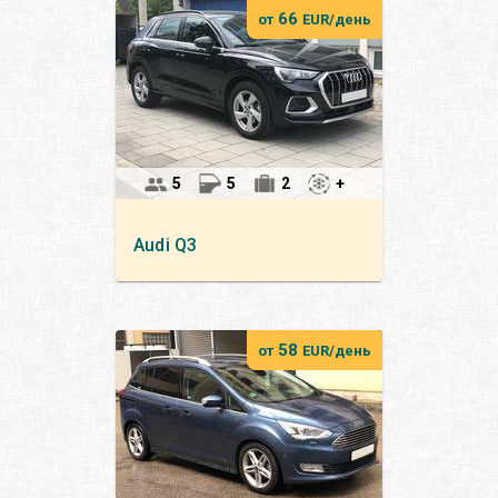
66
от
EUR/день
5
5
2
+
Audi
Q3
58
от
EUR/день