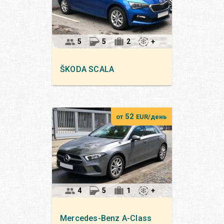
5
5
2
+
ŠKODA
SCALA
52
от
EUR/день
4
5
1
+
Mercedes-Benz
A-Class