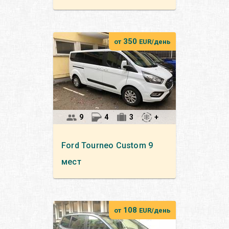
350
от
EUR/день
9
4
3
+
Ford
Tourneo Custom 9
мест
108
от
EUR/день