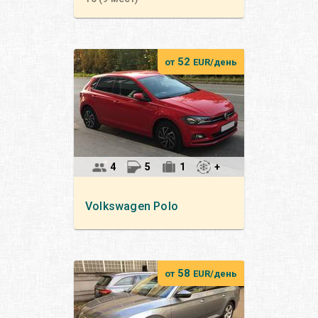
52
от
EUR/день
4
5
1
+
Volkswagen
Polo
58
от
EUR/день