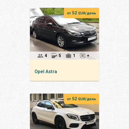
52
от
EUR/день
4
5
1
+
Opel
Astra
52
от
EUR/день