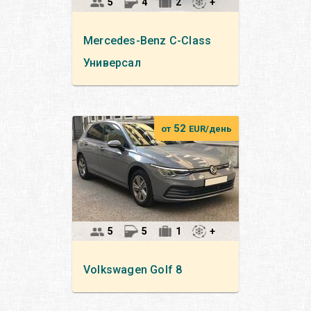
5
4
2
+
Mercedes-Benz
C-Class
Универсал
52
от
EUR/день
5
5
1
+
Volkswagen
Golf 8