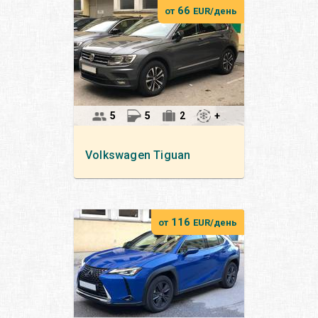
66
от
EUR/день
5
5
2
+
Volkswagen
Tiguan
116
от
EUR/день