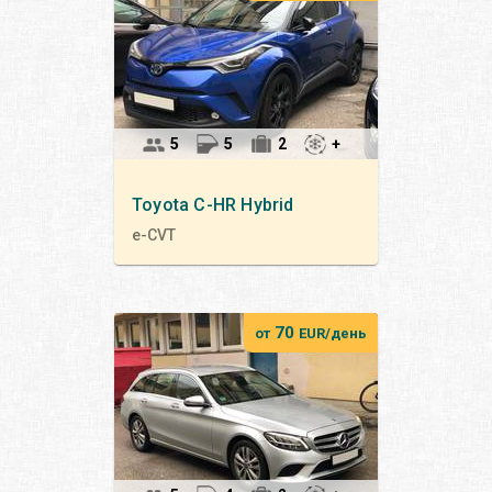
5
5
2
+
Toyota
C-HR Hybrid
e-CVT
70
от
EUR/день