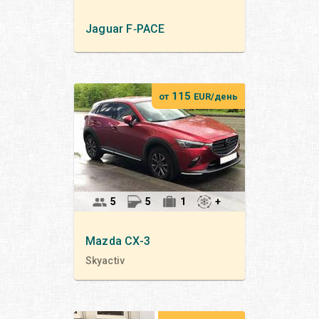
Jaguar
F‑PACE
115
от
EUR/день
5
5
1
+
Mazda
CX-3
Skyactiv