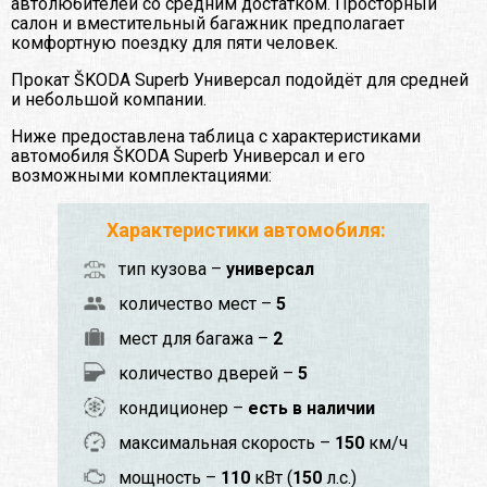
автолюбителей со средним достатком. Просторный
салон и вместительный багажник предполагает
комфортную поездку для пяти человек.
Прокат ŠKODA Superb Универсал подойдёт для средней
и небольшой компании.
Ниже предоставлена таблица с характеристиками
автомобиля ŠKODA Superb Универсал и его
возможными комплектациями:
Характеристики автомобиля:
тип кузова –
универсал
количество мест –
5
мест для багажа –
2
количество дверей –
5
кондиционер –
есть в наличии
максимальная скорость –
150
км/ч
мощность –
110
кВт (
150
л.с.)