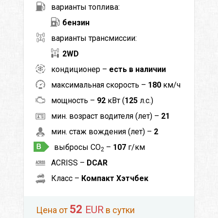
варианты топлива:
бензин
варианты трансмиссии:
2WD
кондиционер –
есть в наличии
максимальная скорость –
180
км/ч
мощность –
92
кВт (
125
л.с.)
мин. возраст водителя (лет) –
21
мин. стаж вождения (лет) –
2
выбросы CO
–
107
г/км
2
ACRISS –
DCAR
Класс –
Компакт Хэтчбек
52
EUR
Цена от
в сутки