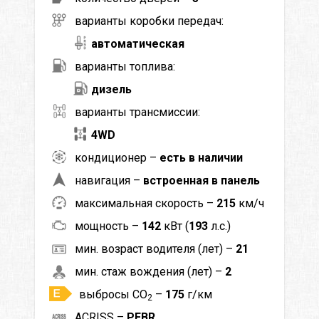
варианты коробки передач:
автоматическая
варианты топлива:
дизель
варианты трансмиссии:
4WD
кондиционер –
есть в наличии
навигация –
встроенная в панель
максимальная скорость –
215
км/ч
мощность –
142
кВт (
193
л.с.)
мин. возраст водителя (лет) –
21
мин. стаж вождения (лет) –
2
выбросы CO
–
175
г/км
2
ACRISS –
PFBR