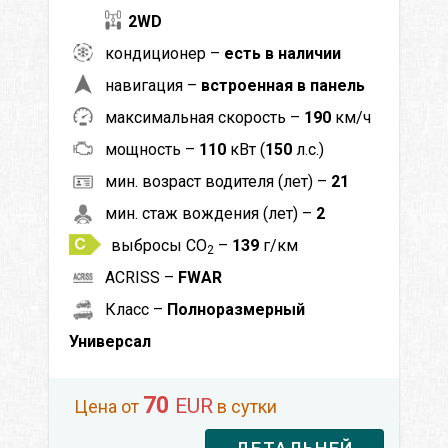
2WD
кондиционер –
есть в наличии
навигация –
встроенная в панель
максимальная скорость –
190
км/ч
мощность –
110
кВт (
150
л.с.)
мин. возраст водителя (лет) –
21
мин. стаж вождения (лет) –
2
выбросы CO
–
139
г/км
2
ACRISS –
FWAR
Класс –
Полноразмерный
Универсал
70
EUR
Цена от
в сутки