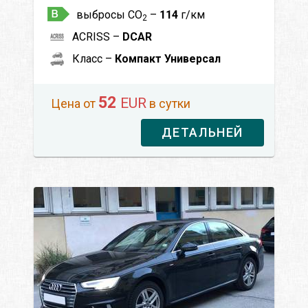
выбросы CO
–
114
г/км
2
ACRISS –
DCAR
Класс –
Компакт Универсал
52
EUR
Цена от
в сутки
ДЕТАЛЬНЕЙ