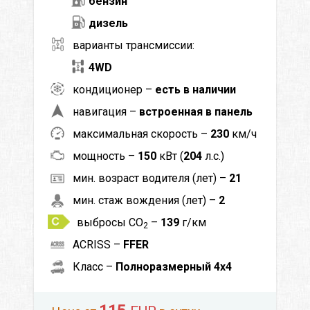
бензин
дизель
варианты трансмиссии:
4WD
кондиционер –
есть в наличии
навигация –
встроенная в панель
максимальная скорость –
230
км/ч
мощность –
150
кВт (
204
л.с.)
мин. возраст водителя (лет) –
21
мин. стаж вождения (лет) –
2
выбросы CO
–
139
г/км
2
ACRISS –
FFER
Класс –
Полноразмерный 4x4