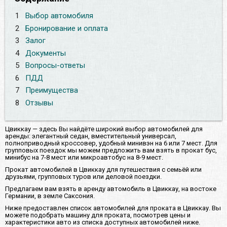
1
Выбор автомобиля
2
Бронирование и оплата
3
Залог
4
Документы
5
Вопросы-ответы
6
ПДД
7
Преимущества
8
Отзывы
Цвиккау — здесь Вы найдёте широкий выбор автомобилей для
аренды: элегантный седан, вместительный универсал,
полноприводный кроссовер, удобный минивэн на 6 или 7 мест. Для
групповых поездок мы можем предложить вам взять в прокат бус,
минибус на 7-8 мест или микроавтобус на 8-9 мест.
Прокат автомобилей в Цвиккау для путешествия с семьёй или
друзьями, групповых туров или деловой поездки.
Предлагаем вам взять в аренду автомобиль в Цвиккау, на востоке
Германии, в земле Саксония.
Ниже предоставлен список автомобилей для проката в Цвиккау. Вы
можете подобрать машину для проката, посмотрев цены и
характеристики авто из списка доступных автомобилей ниже.