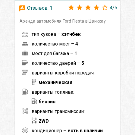
4
/
5
Отзывов:
1
Аренда автомобиля Ford Fiesta в Цвиккау
тип кузова –
хэтчбек
количество мест –
4
мест для багажа –
1
количество дверей –
5
варианты коробки передач:
механическая
варианты топлива:
бензин
варианты трансмиссии:
2WD
кондиционер –
есть в наличии