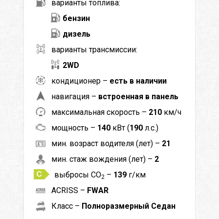
варианты топлива:
бензин
дизель
варианты трансмиссии:
2WD
кондиционер –
есть в наличии
навигация –
встроенная в панель
максимальная скорость –
210
км/ч
мощность –
140
кВт (
190
л.с.)
мин. возраст водителя (лет) –
21
мин. стаж вождения (лет) –
2
выбросы CO
–
139
г/км
2
ACRISS –
FWAR
Класс –
Полноразмерный Седан