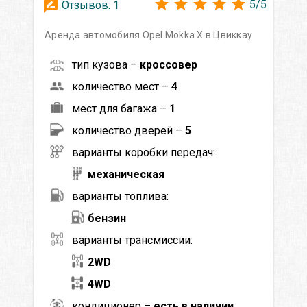
5
/
5
Отзывов:
1
Аренда автомобиля Opel Mokka X в Цвиккау
тип кузова –
кроссовер
количество мест –
4
мест для багажа –
1
количество дверей –
5
варианты коробки передач:
механическая
варианты топлива:
бензин
варианты трансмиссии:
2WD
4WD
кондиционер –
есть в наличии