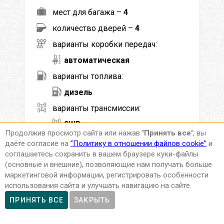
мест для багажа –
4
количество дверей –
4
варианты коробки передач:
автоматическая
варианты топлива:
дизель
варианты трансмиссии:
2WD
Продолжив просмотр сайта или нажав
'Принять все'
, вы
кондиционер –
есть в наличии
даёте согласие на
”Политику в отношении файлов cookie”
и
соглашаетесь сохранить в вашем браузере куки-файлы
навигация –
встроенная в панель
(основные и внешние), позволяющие нам получать больше
максимальная скорость –
170
км/ч
маркетинговой информации, регистрировать особенности
использования сайта и улучшать навигацию на сайте.
мощность –
110
кВт (
150
л.с.)
ПРИНЯТЬ ВСЕ
ЗАКРЫТЬ
мин. возраст водителя (лет) –
21
мин. стаж вождения (лет) –
1