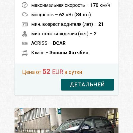
максимальная скорость –
170
км/ч
мощность –
62
кВт (
84
л.с.)
мин. возраст водителя (лет) –
21
мин. стаж вождения (лет) –
2
ACRISS –
DCAR
Класс –
Эконом Хэтчбек
52
EUR
Цена от
в сутки
ДЕТАЛЬНЕЙ