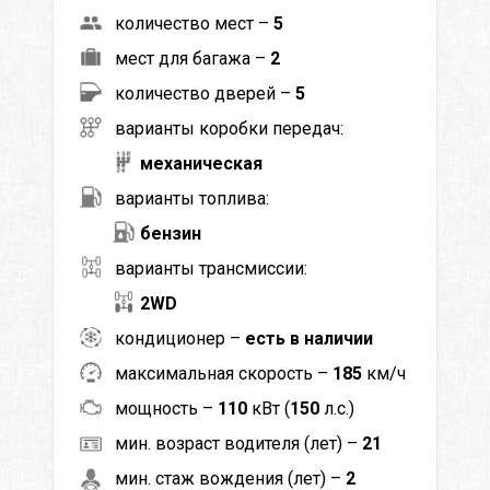
количество мест –
5
мест для багажа –
2
количество дверей –
5
варианты коробки передач:
механическая
варианты топлива:
бензин
варианты трансмиссии:
2WD
кондиционер –
есть в наличии
максимальная скорость –
185
км/ч
мощность –
110
кВт (
150
л.с.)
мин. возраст водителя (лет) –
21
мин. стаж вождения (лет) –
2