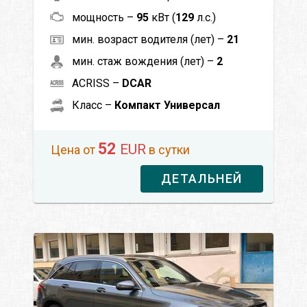
мощность –
95
кВт (
129
л.с.)
мин. возраст водителя (лет) –
21
мин. стаж вождения (лет) –
2
ACRISS –
DCAR
Класс –
Компакт Универсал
52
EUR
Цена от
в сутки
ДЕТАЛЬНЕЙ