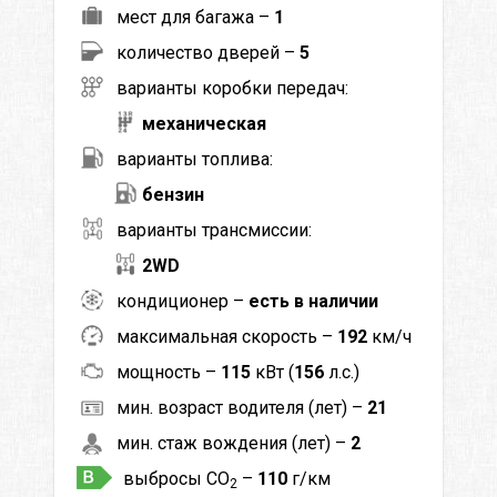
мест для багажа –
1
количество дверей –
5
варианты коробки передач:
механическая
варианты топлива:
бензин
варианты трансмиссии:
2WD
кондиционер –
есть в наличии
максимальная скорость –
192
км/ч
мощность –
115
кВт (
156
л.с.)
мин. возраст водителя (лет) –
21
мин. стаж вождения (лет) –
2
выбросы CO
–
110
г/км
2