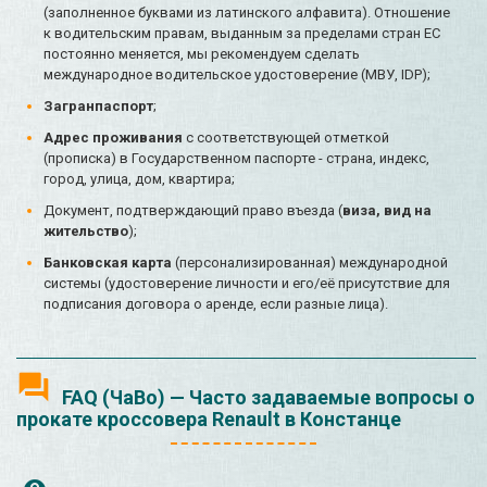
(заполненное буквами из латинского алфавита). Отношение
к водительским правам, выданным за пределами стран ЕС
постоянно меняется, мы рекомендуем сделать
международное водительское удостоверение (МВУ, IDP);
Загранпаспорт
;
Адрес проживания
с соответствующей отметкой
(прописка) в Государственном паспорте - страна, индекс,
город, улица, дом, квартира;
Документ, подтверждающий право въезда (
виза, вид на
жительство
);
Банковская карта
(персонализированная) международной
системы (удостоверение личности и его/её присутствие для
подписания договора о аренде, если разные лица).
FAQ (ЧаВо) — Часто задаваемые вопросы о
прокате кроссовера Renault в Констанце