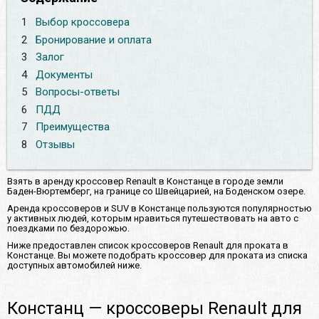
1
Выбор кроссовера
2
Бронирование и оплата
3
Залог
4
Документы
5
Вопросы-ответы
6
ПДД
7
Преимущества
8
Отзывы
Взять в аренду кроссовер Renault в Констанце в городе земли
Баден-Вюртемберг, на границе со Швейцарией, на Боденском озере.
Аренда кроссоверов и SUV в Констанце пользуются популярностью
у активных людей, которым нравиться путешествовать на авто с
поездками по бездорожью.
Ниже предоставлен список кроссоверов Renault для проката в
Констанце. Вы можете подобрать кроссовер для проката из списка
доступных автомобилей ниже.
Констанц — кроссоверы Renault для