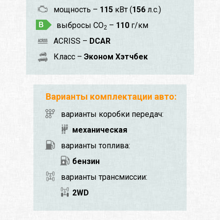
мощность –
115
кВт (
156
л.с.)
выбросы CO
–
110
г/км
2
ACRISS –
DCAR
Класс –
Эконом Хэтчбек
Варианты комплектации авто:
варианты коробки передач:
механическая
варианты топлива:
бензин
варианты трансмиссии:
2WD