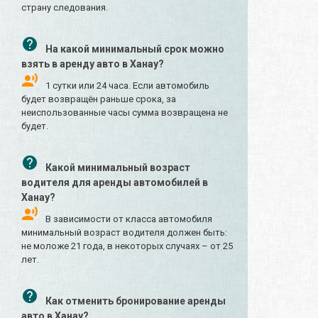
страну следования.
На какой минимальный срок можно
взять в аренду авто в Ханау?
1 сутки или 24 часа. Если автомобиль
будет возвращён раньше срока, за
неиспользованные часы сумма возвращена не
будет.
Какой минимальный возраст
водителя для аренды автомобилей в
Ханау?
В зависимости от класса автомобиля
минимальный возраст водителя должен быть:
не моложе 21 года, в некоторых случаях – от 25
лет.
Как отменить бронирование аренды
авто в Ханау?