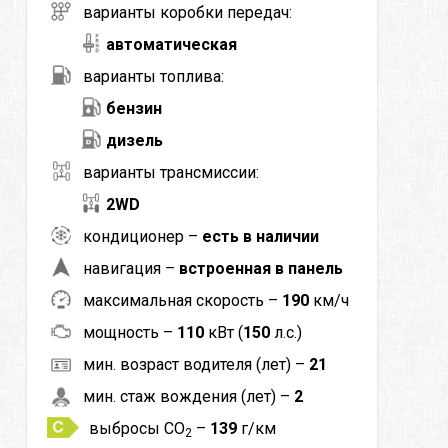
варианты коробки передач:
автоматическая
варианты топлива:
бензин
дизель
варианты трансмиссии:
2WD
кондиционер –
есть в наличии
навигация –
встроенная в панель
максимальная скорость –
190
км/ч
мощность –
110
кВт (
150
л.с.)
мин. возраст водителя (лет) –
21
мин. стаж вождения (лет) –
2
выбросы CO
–
139
г/км
2