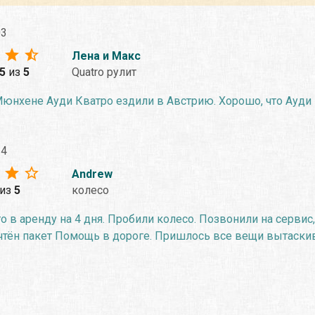
03
Лена и Макс
.5
из
5
Quatro рулит
юнхене Ауди Кватро ездили в Австрию. Хорошо, что Ауди 
24
Andrew
из
5
колесо
о в аренду на 4 дня. Пробили колесо. Позвонили на сервис,
чтён пакет Помощь в дороге. Пришлось все вещи вытаскив