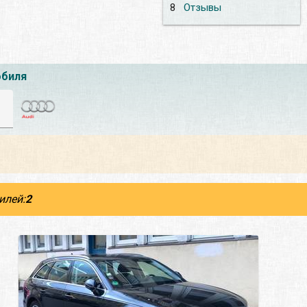
8
Отзывы
обиля
илей:
2