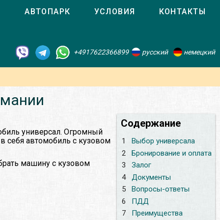
О
АВТОПАРК
УСЛОВИЯ
КОНТАКТЫ
+4917622366899
русский
немецкий
рмании
Содержание
мобиль универсал. Огромный
 в себя автомобиль с кузовом
1
Выбор универсала
2
Бронирование и оплата
обрать машину с кузовом
3
Залог
4
Документы
5
Вопросы-ответы
6
ПДД
7
Преимущества