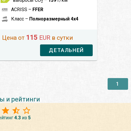
выбросы CO
–
139
г/км
2
ACRISS –
FFER
Класс –
Полноразмерный 4x4
115
Цена от
EUR
в сутки
ДЕТАЛЬНЕЙ
1
ы и рейтинги
ейтинг
4.3
из
5