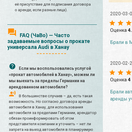
её присутствие для подписания договора
о аренде, если разные лица).
2020-03-
Оценка
4
FAQ (ЧаВо) — Часто
задаваемые вопросы о прокате
Брали в М
универсала Audi в Ханау
2020-02-
Если мы воспользовались услугой
«прокат автомобилей в Ханау», можем ли
Оценка
4
мы выехать за пределы Германии на
арендованном автомобиле?
Брали авт
В большинстве случаев – да, есть такая
аренды у
возможность. Но согласно договора аренды
автомобиля в Ханау, для использования
автомобиля за пределами Германии, арендатор
обязан проинформировать об этом
представителя компании и уточнить – нет ли
запрета на выезд автомобиля в планируемую