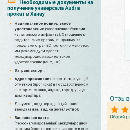
Необходимые документы на
получение универсала Audi в
прокат в Ханау
Национальное водительское
удостоверение
(заполненное буквами
из латинского алфавита). Отношение к
водительским правам, выданным за
пределами стран ЕС постоянно меняется,
мы рекомендуем сделать
международное водительское
удостоверение (МВУ, IDP);
Загранпаспорт
;
Адрес проживания
с соответствующей
отметкой (прописка) в Государственном
паспорте - страна, индекс, город, улица,
дом, квартира;
Отзыв
Документ, подтверждающий право
въезда (
виза, вид на жительство
);
Общий р
Банковская карта
(персонализированная) международной
системы (удостоверение личности и его/