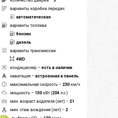
количество дверей –
5
варианты коробки передач:
автоматическая
варианты топлива:
бензин
дизель
варианты трансмиссии:
4WD
кондиционер –
есть в наличии
навигация –
встроенная в панель
максимальная скорость –
230
км/ч
мощность –
150
кВт (
204
л.с.)
мин. возраст водителя (лет) –
21
мин. стаж вождения (лет) –
2