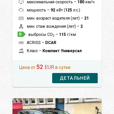
максимальная скорость –
180
км/ч
мощность –
92
кВт (
125
л.с.)
мин. возраст водителя (лет) –
21
мин. стаж вождения (лет) –
2
выбросы CO
–
115
г/км
2
ACRISS –
DCAR
Класс –
Компакт Универсал
52
EUR
Цена от
в сутки
ДЕТАЛЬНЕЙ