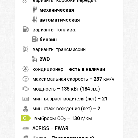
варианты коробки передач:
механическая
автоматическая
варианты топлива:
бензин
варианты трансмиссии:
2WD
кондиционер –
есть в наличии
максимальная скорость –
237
км/ч
мощность –
135
кВт (
184
л.с.)
мин. возраст водителя (лет) –
21
мин. стаж вождения (лет) –
2
выбросы CO
–
130
г/км
2
ACRISS –
FWAR