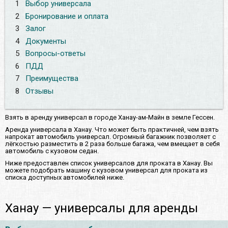
1
Выбор универсала
2
Бронирование и оплата
3
Залог
4
Документы
5
Вопросы-ответы
6
ПДД
7
Преимущества
8
Отзывы
Взять в аренду универсал в городе Ханау-ам-Майн в земле Гессен.
Аренда универсала в Ханау. Что может быть практичней, чем взять
напрокат автомобиль универсал. Огромный багажник позволяет с
лёгкостью разместить в 2 раза больше багажа, чем вмещает в себя
автомобиль с кузовом седан.
Ниже предоставлен список универсалов для проката в Ханау. Вы
можете подобрать машину с кузовом универсал для проката из
списка доступных автомобилей ниже.
Ханау — универсалы для аренды