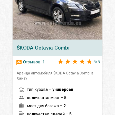
ŠKODA
Octavia Сombi
5
/
5
Отзывов:
1
Аренда автомобиля ŠKODA Octavia Сombi в
Ханау
тип кузова –
универсал
количество мест –
5
мест для багажа –
2
количество дверей –
5