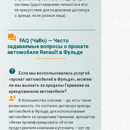
системы (удостоверение личности и его/
её присутствие для подписания договора
о аренде, если разные лица).
FAQ (ЧаВо) — Часто
задаваемые вопросы о прокате
автомобиля Renault в Фульде
Если мы воспользовались услугой
«прокат автомобилей в Фульде», можем
ли мы выехать за пределы Германии на
арендованном автомобиле?
В большинстве случаев – да, есть такая
возможность. Но согласно договора аренды
автомобиля в Фульде, для использования
автомобиля за пределами Германии, арендатор
обязан проинформировать об этом
представителя компании и уточнить – нет ли