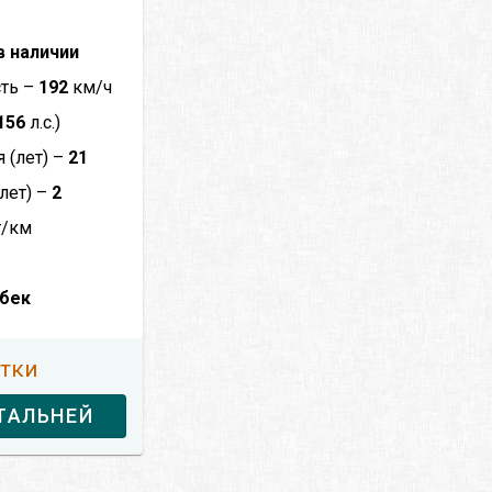
в наличии
сть –
192
км/ч
156
л.с.)
 (лет) –
21
лет) –
2
г/км
чбек
утки
ТАЛЬНЕЙ