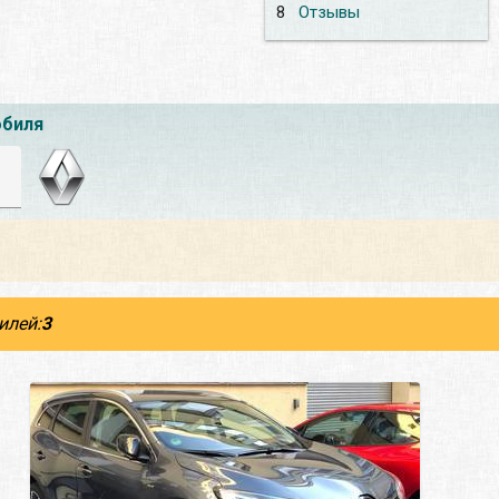
8
Отзывы
обиля
илей:
3