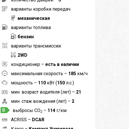
варианты коробки передач:
механическая
варианты топлива:
бензин
варианты трансмиссии:
2WD
кондиционер –
есть в наличии
максимальная скорость –
185
км/ч
мощность –
110
кВт (
150
л.с.)
мин. возраст водителя (лет) –
21
мин. стаж вождения (лет) –
2
выбросы CO
–
114
г/км
2
ACRISS –
DCAR
Класс –
Компакт Универсал