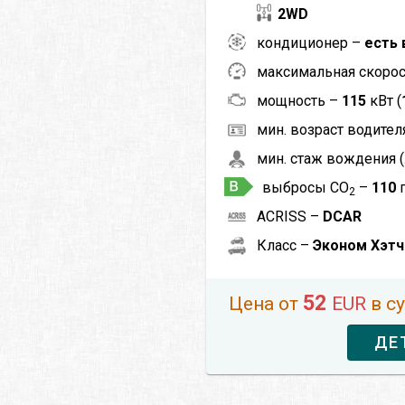
2WD
кондиционер –
есть 
максимальная скоро
мощность –
115
кВт (
мин. возраст водителя
мин. стаж вождения (
выбросы CO
–
110
2
ACRISS –
DCAR
Класс –
Эконом Хэт
52
Цена от
EUR
в с
ДЕ