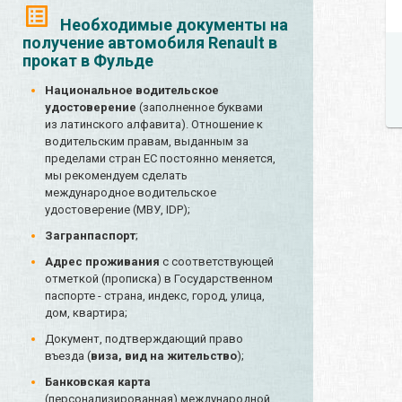
Необходимые документы на
получение автомобиля Renault в
прокат в Фульде
Национальное водительское
удостоверение
(заполненное буквами
из латинского алфавита). Отношение к
водительским правам, выданным за
пределами стран ЕС постоянно меняется,
мы рекомендуем сделать
международное водительское
удостоверение (МВУ, IDP);
Загранпаспорт
;
Адрес проживания
с соответствующей
отметкой (прописка) в Государственном
паспорте - страна, индекс, город, улица,
дом, квартира;
Документ, подтверждающий право
въезда (
виза, вид на жительство
);
Банковская карта
(персонализированная) международной