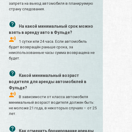
запрета на выезд автомобиля в планируемую
страну следования.
На какой минимальный срок можно
взять в аренду авто в Фульде?
1 сутки или 24 часа. Если автомобиль
будет возвращён раньше срока, за
неиспользованные часы сумма возвращена не
будет.
Какой минимальный возраст
водителя для аренды автомобилей в
Фульде?
В зависимости от класса автомобиля
минимальный возраст водителя должен быть:
не моложе 21 года, в некоторых случаях – от 25
лет.
Как отменить бронирование аренды