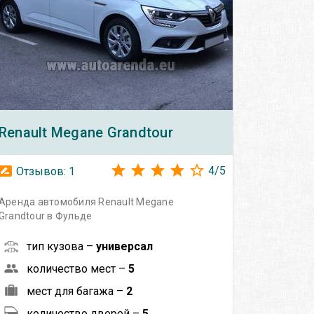
Renault
Megane Grandtour
4
/
5
Отзывов:
1
Аренда автомобиля Renault Megane
Grandtour в Фульде
тип кузова –
универсал
количество мест –
5
мест для багажа –
2
количество дверей –
5