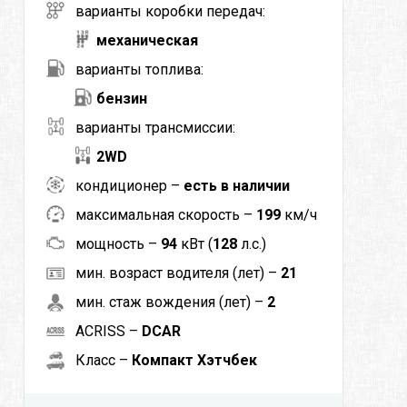
варианты коробки передач:
механическая
варианты топлива:
бензин
варианты трансмиссии:
2WD
кондиционер –
есть в наличии
максимальная скорость –
199
км/ч
мощность –
94
кВт (
128
л.с.)
мин. возраст водителя (лет) –
21
мин. стаж вождения (лет) –
2
ACRISS –
DCAR
Класс –
Компакт Хэтчбек