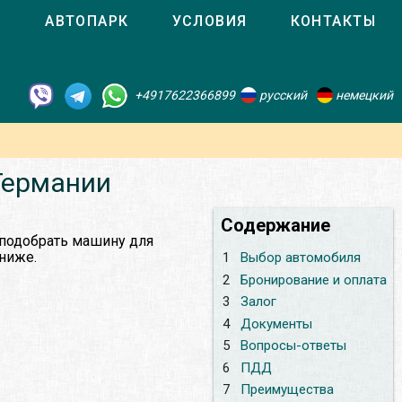
О
АВТОПАРК
УСЛОВИЯ
КОНТАКТЫ
+4917622366899
русский
немецкий
Германии
Содержание
 подобрать машину для
 ниже.
1
Выбор автомобиля
2
Бронирование и оплата
3
Залог
4
Документы
5
Вопросы-ответы
6
ПДД
7
Преимущества