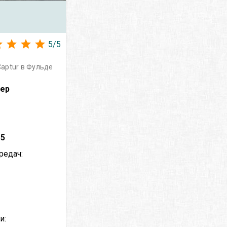
5
/
5
aptur в Фульде
вер
–
5
редач:
и: