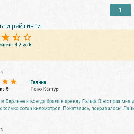
1
ы и рейтинги
ейтинг
4.7
из
5
24
Галина
из
5
Рено Каптур
 в Берлине и всегда брала в аренду Гольф. В этот раз мне д
сколько сотен километров. Покатались, понравилось! Лайк
24