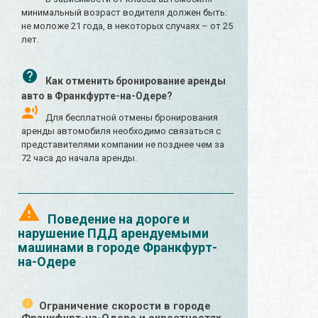
минимальный возраст водителя должен быть:
не моложе 21 года, в некоторых случаях – от 25
лет.
Как отменить бронирование аренды
авто в Франкфурте-на-Одере?
Для бесплатной отмены бронирования
аренды автомобиля необходимо связаться с
представителями компании не позднее чем за
72 часа до начала аренды.
Поведение на дороге и
нарушение ПДД арендуемыми
машинами в городе Франкфурт-
на-Одере
Ограничение скорости в городе