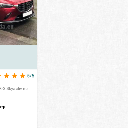
5
/
5
3 Skyactiv во
вер