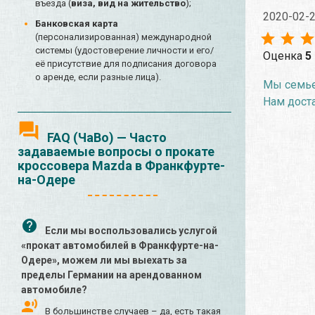
въезда (
виза, вид на жительство
);
2020-02-
Банковская карта
(персонализированная) международной
системы (удостоверение личности и его/
Оценка
5
её присутствие для подписания договора
о аренде, если разные лица).
Мы семьей
Нам доста
FAQ (ЧаВо) — Часто
задаваемые вопросы о прокате
кроссовера Mazda в Франкфурте-
на-Одере
Если мы воспользовались услугой
«прокат автомобилей в Франкфурте-на-
Одере», можем ли мы выехать за
пределы Германии на арендованном
автомобиле?
В большинстве случаев – да, есть такая