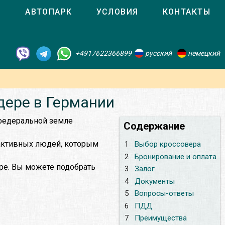
О
АВТОПАРК
УСЛОВИЯ
КОНТАКТЫ
+4917622366899
русский
немецкий
дере в Германии
 федеральной земле
Содержание
 активных людей, которым
1
Выбор кроссовера
2
Бронирование и оплата
ре. Вы можете подобрать
3
Залог
4
Документы
5
Вопросы-ответы
6
ПДД
7
Преимущества