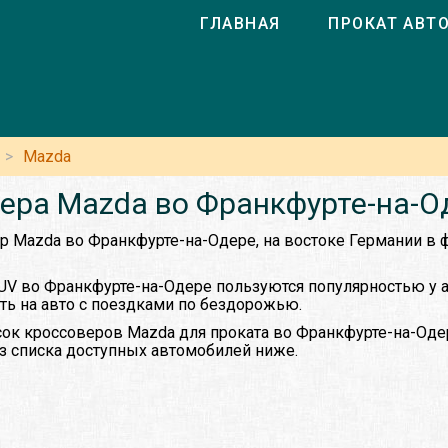
ГЛАВНАЯ
ПРОКАТ АВТ
Mazda
ера Mazda во Франкфурте-на-О
ер Mazda во Франкфурте-на-Одере, на востоке Германии в
UV во Франкфурте-на-Одере пользуются популярностью у
ть на авто с поездками по бездорожью.
ок кроссоверов Mazda для проката во Франкфурте-на-Оде
из списка доступных автомобилей ниже.