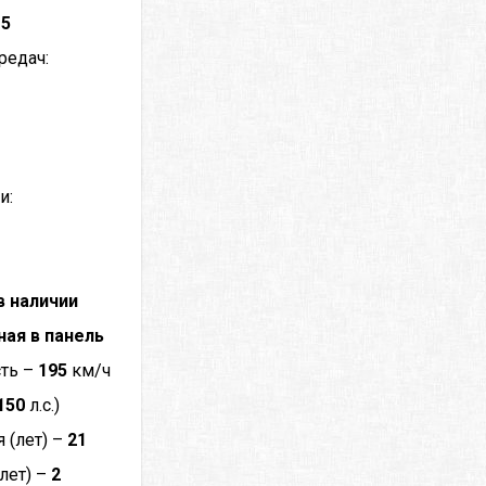
–
5
редач:
и:
в наличии
ная в панель
сть –
195
км/ч
150
л.с.)
 (лет) –
21
лет) –
2