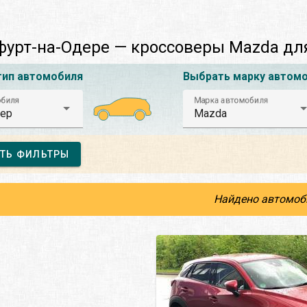
урт-на-Одере — кроссоверы Mazda дл
тип автомобиля
Выбрать марку автом
обиля
Марка автомобиля
ер
Mazda
ТЬ ФИЛЬТРЫ
Найдено автомоб