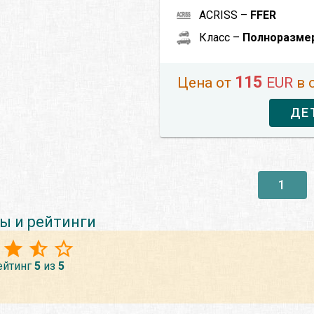
ACRISS –
FFER
Класс –
Полноразме
115
Цена от
EUR
в 
ДЕ
1
ы и рейтинги
ейтинг
5
из
5