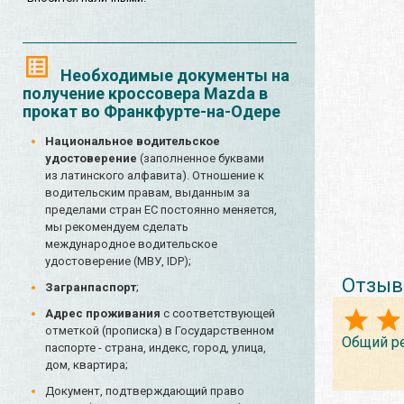
Необходимые документы на
получение кроссовера Mazda в
прокат во Франкфурте-на-Одере
Национальное водительское
удостоверение
(заполненное буквами
из латинского алфавита). Отношение к
водительским правам, выданным за
пределами стран ЕС постоянно меняется,
мы рекомендуем сделать
международное водительское
удостоверение (МВУ, IDP);
Отзыв
Загранпаспорт
;
Адрес проживания
с соответствующей
отметкой (прописка) в Государственном
Общий р
паспорте - страна, индекс, город, улица,
дом, квартира;
Документ, подтверждающий право