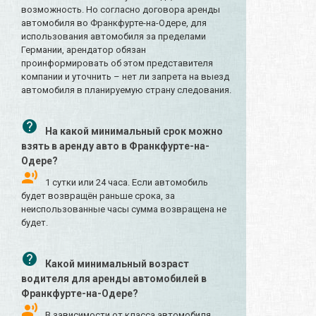
возможность. Но согласно договора аренды
автомобиля во Франкфурте-на-Одере, для
использования автомобиля за пределами
Германии, арендатор обязан
проинформировать об этом представителя
компании и уточнить – нет ли запрета на выезд
автомобиля в планируемую страну следования.
На какой минимальный срок можно
взять в аренду авто в Франкфурте-на-
Одере?
1 сутки или 24 часа. Если автомобиль
будет возвращён раньше срока, за
неиспользованные часы сумма возвращена не
будет.
Какой минимальный возраст
водителя для аренды автомобилей в
Франкфурте-на-Одере?
В зависимости от класса автомобиля