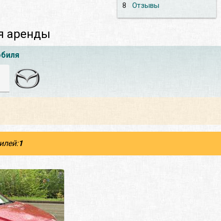
8
Отзывы
я аренды
обиля
илей:
1