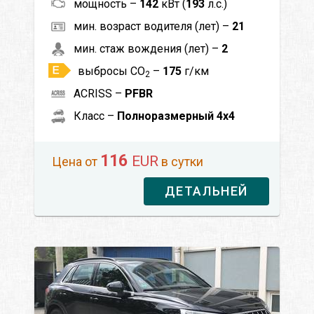
мощность –
142
кВт (
193
л.с.)
мин. возраст водителя (лет) –
21
мин. стаж вождения (лет) –
2
выбросы CO
–
175
г/км
2
ACRISS –
PFBR
Класс –
Полноразмерный 4x4
116
EUR
Цена от
в сутки
ДЕТАЛЬНЕЙ