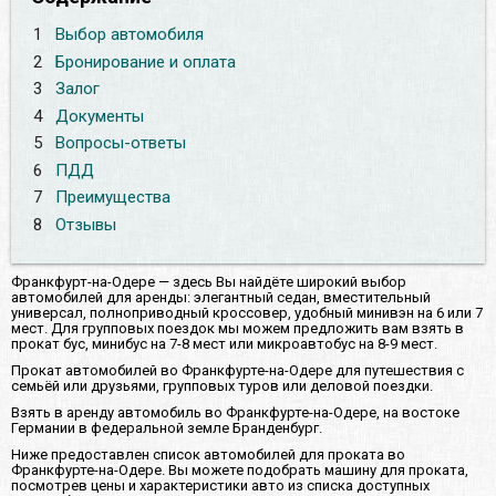
1
Выбор автомобиля
2
Бронирование и оплата
3
Залог
4
Документы
5
Вопросы-ответы
6
ПДД
7
Преимущества
8
Отзывы
Франкфурт-на-Одере — здесь Вы найдёте широкий выбор
автомобилей для аренды: элегантный седан, вместительный
универсал, полноприводный кроссовер, удобный минивэн на 6 или 7
мест. Для групповых поездок мы можем предложить вам взять в
прокат бус, минибус на 7-8 мест или микроавтобус на 8-9 мест.
Прокат автомобилей во Франкфурте-на-Одере для путешествия с
семьёй или друзьями, групповых туров или деловой поездки.
Взять в аренду автомобиль во Франкфурте-на-Одере, на востоке
Германии в федеральной земле Бранденбург.
Ниже предоставлен список автомобилей для проката во
Франкфурте-на-Одере. Вы можете подобрать машину для проката,
посмотрев цены и характеристики авто из списка доступных