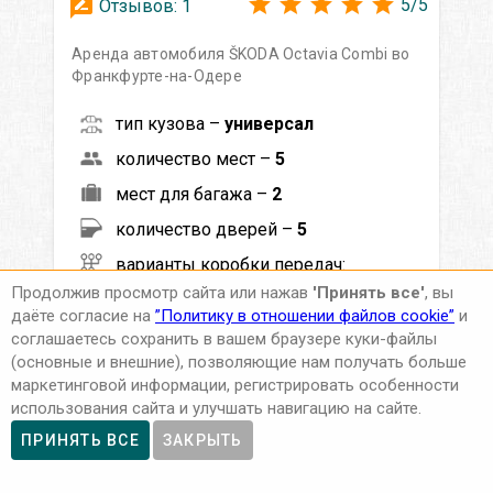
5
/
5
Отзывов:
1
Аренда автомобиля ŠKODA Octavia Сombi во
Франкфурте-на-Одере
тип кузова –
универсал
количество мест –
5
мест для багажа –
2
количество дверей –
5
варианты коробки передач:
Продолжив просмотр сайта или нажав
'Принять все'
, вы
механическая
даёте согласие на
”Политику в отношении файлов cookie”
и
автоматическая
соглашаетесь сохранить в вашем браузере куки-файлы
(основные и внешние), позволяющие нам получать больше
варианты топлива:
маркетинговой информации, регистрировать особенности
бензин
использования сайта и улучшать навигацию на сайте.
дизель
ПРИНЯТЬ ВСЕ
ЗАКРЫТЬ
варианты трансмиссии: