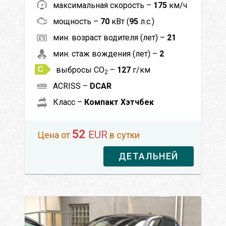
максимальная скорость –
175
км/ч
мощность –
70
кВт (
95
л.с.)
мин. возраст водителя (лет) –
21
мин. стаж вождения (лет) –
2
выбросы CO
–
127
г/км
2
ACRISS –
DCAR
Класс –
Компакт Хэтчбек
52
EUR
Цена от
в сутки
ДЕТАЛЬНЕЙ