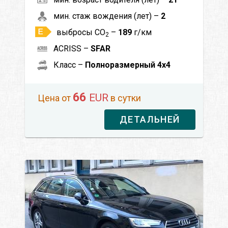
мин. стаж вождения (лет) –
2
выбросы CO
–
189
г/км
2
ACRISS –
SFAR
Класс –
Полноразмерный 4x4
66
EUR
Цена от
в сутки
ДЕТАЛЬНЕЙ