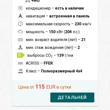
4WD
кондиционер –
есть в наличии
навигация –
встроенная в панель
максимальная скорость –
230
км/ч
мощность –
150
кВт (
204
л.с.)
мин. возраст водителя (лет) –
21
мин. стаж вождения (лет) –
2
выбросы CO
–
139
г/км
2
ACRISS –
FFER
Класс –
Полноразмерный 4x4
115
EUR
Цена от
в сутки
ДЕТАЛЬНЕЙ