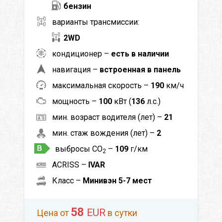
бензин
варианты трансмиссии:
2WD
кондиционер –
есть в наличии
навигация –
встроенная в панель
максимальная скорость –
190
км/ч
мощность –
100
кВт (
136
л.с.)
мин. возраст водителя (лет) –
21
мин. стаж вождения (лет) –
2
выбросы CO
–
109
г/км
2
ACRISS –
IVAR
Класс –
Минивэн 5-7 мест
58
EUR
Цена от
в сутки