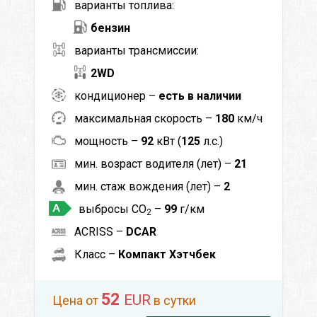
варианты топлива:
бензин
варианты трансмиссии:
2WD
кондиционер –
есть в наличии
максимальная скорость –
180
км/ч
мощность –
92
кВт (
125
л.с.)
мин. возраст водителя (лет) –
21
мин. стаж вождения (лет) –
2
выбросы CO
–
99
г/км
2
ACRISS –
DCAR
Класс –
Компакт Хэтчбек
52
EUR
Цена от
в сутки