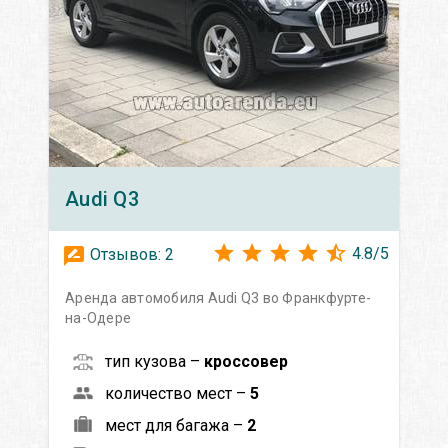
Audi
Q3
4.8
/
5
Отзывов:
2
Аренда автомобиля Audi Q3 во Франкфурте-
на-Одере
тип кузова –
кроссовер
количество мест –
5
мест для багажа –
2