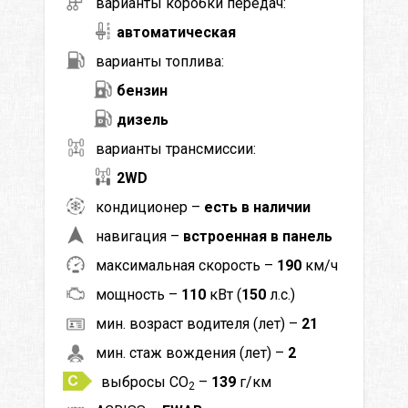
варианты коробки передач:
автоматическая
варианты топлива:
бензин
дизель
варианты трансмиссии:
2WD
кондиционер –
есть в наличии
навигация –
встроенная в панель
максимальная скорость –
190
км/ч
мощность –
110
кВт (
150
л.с.)
мин. возраст водителя (лет) –
21
мин. стаж вождения (лет) –
2
выбросы CO
–
139
г/км
2