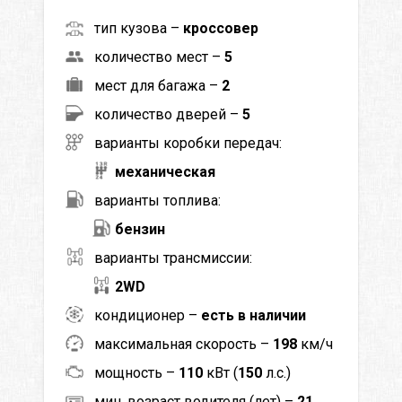
тип кузова –
кроссовер
количество мест –
5
мест для багажа –
2
количество дверей –
5
варианты коробки передач:
механическая
варианты топлива:
бензин
варианты трансмиссии:
2WD
кондиционер –
есть в наличии
максимальная скорость –
198
км/ч
мощность –
110
кВт (
150
л.с.)
мин. возраст водителя (лет) –
21