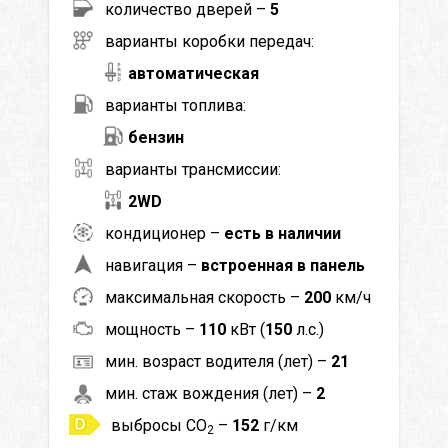
количество дверей –
5
варианты коробки передач:
автоматическая
варианты топлива:
бензин
варианты трансмиссии:
2WD
кондиционер –
есть в наличии
навигация –
встроенная в панель
максимальная скорость –
200
км/ч
мощность –
110
кВт (
150
л.с.)
мин. возраст водителя (лет) –
21
мин. стаж вождения (лет) –
2
выбросы CO
–
152
г/км
2