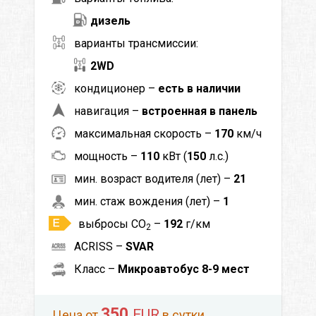
дизель
варианты трансмиссии:
2WD
кондиционер –
есть в наличии
навигация –
встроенная в панель
максимальная скорость –
170
км/ч
мощность –
110
кВт (
150
л.с.)
мин. возраст водителя (лет) –
21
мин. стаж вождения (лет) –
1
выбросы CO
–
192
г/км
2
ACRISS –
SVAR
Класс –
Микроавтобус 8-9 мест
350
EUR
Цена от
в сутки