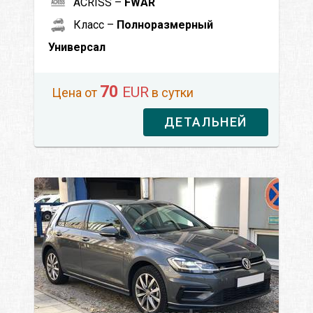
ACRISS –
FWAR
Класс –
Полноразмерный
Универсал
70
EUR
Цена от
в сутки
ДЕТАЛЬНЕЙ