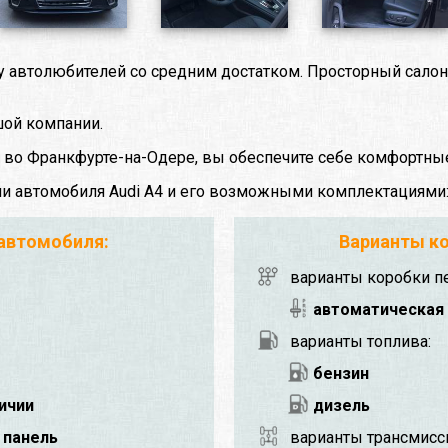
 у автолюбителей со средним достатком. Просторный сало
шой компании.
т во Франкфурте-на-Одере, вы обеспечите себе комфортны
ми автомобиля Audi A4 и его возможными комплектациями
 автомобиля:
Варианты ко
варианты коробки п
автоматическая
варианты топлива:
бензин
личии
дизель
 панель
варианты трансмисс