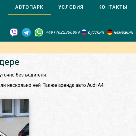
О
АВТОПАРК
УСЛОВИЯ
КОНТАКТЫ
+4917622366899
русский
немецкий
Одере
точно без водителя.
ли несколько ней. Также аренда авто Audi A4