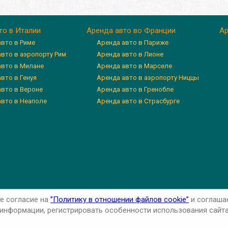
то в Италии
Аренда авто во Франции
Ар
авто в Риме
Аренда авто в Париже
авто в аэропорту Рим
Аренда авто в Лионе
авто в Милане
Аренда авто в Марселе
вто в Генуя
Аренда авто в аэропорту Ниццы
авто в Вероне
Аренда авто в Гренобле
авто в Неаполе
Аренда авто в Страсбурге
те согласие на
”Политику в отношении файлов cookie”
и соглаша
нформации, регистрировать особенности использования сайта 