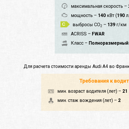
максимальная скорость –
мощность –
140
кВт (
190
л.
выбросы CO
–
139
г/км
2
ACRISS –
FWAR
Класс –
Полноразмерный
Для расчета стоимости аренды Audi A4 во Фран
Требования к води
мин. возраст водителя (лет) –
21
мин. стаж вождения (лет) –
2