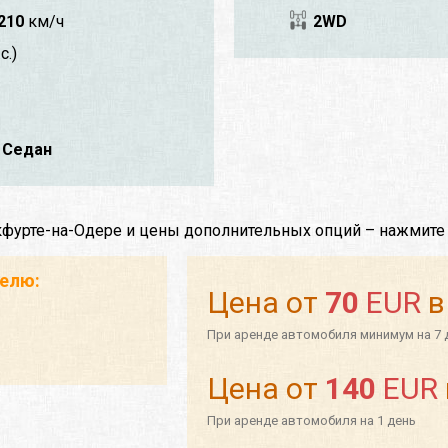
210
км/ч
2WD
с.)
 Седан
кфурте-на-Одере и цены дополнительных опций – нажмите
телю:
Цена от
70
EUR
в
При аренде автомобиля минимум на 7 
Цена от
140
EUR
При аренде автомобиля на 1 день