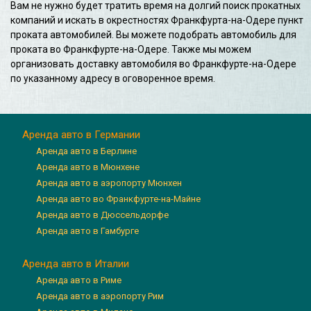
Вам не нужно будет тратить время на долгий поиск прокатных
компаний и искать в окрестностях Франкфурта-на-Одере пункт
проката автомобилей. Вы можете подобрать автомобиль для
проката во Франкфурте-на-Одере. Также мы можем
организовать доставку автомобиля во Франкфурте-на-Одере
по указанному адресу в оговоренное время.
Аренда авто в Германии
Аренда авто в Берлине
Аренда авто в Мюнхене
Аренда авто в аэропорту Мюнхен
Аренда авто во Франкфурте-на-Майне
Аренда авто в Дюссельдорфе
Аренда авто в Гамбурге
Аренда авто в Италии
Аренда авто в Риме
Аренда авто в аэропорту Рим