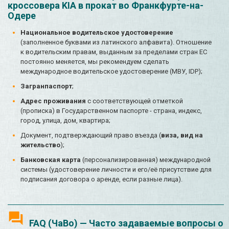
кроссовера KIA в прокат во Франкфурте-на-
Одере
Национальное водительское удостоверение
(заполненное буквами из латинского алфавита). Отношение
к водительским правам, выданным за пределами стран ЕС
постоянно меняется, мы рекомендуем сделать
международное водительское удостоверение (МВУ, IDP);
Загранпаспорт
;
Адрес проживания
с соответствующей отметкой
(прописка) в Государственном паспорте - страна, индекс,
город, улица, дом, квартира;
Документ, подтверждающий право въезда (
виза, вид на
жительство
);
Банковская карта
(персонализированная) международной
системы (удостоверение личности и его/её присутствие для
подписания договора о аренде, если разные лица).
FAQ (ЧаВо) — Часто задаваемые вопросы о