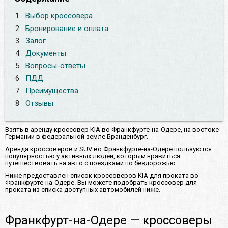
1
Выбор кроссовера
2
Бронирование и оплата
3
Залог
4
Документы
5
Вопросы-ответы
6
ПДД
7
Преимущества
8
Отзывы
Взять в аренду кроссовер KIA во Франкфурте-на-Одере, на востоке
Германии в федеральной земле Бранденбург.
Аренда кроссоверов и SUV во Франкфурте-на-Одере пользуются
популярностью у активных людей, которым нравиться
путешествовать на авто с поездками по бездорожью.
Ниже предоставлен список кроссоверов KIA для проката во
Франкфурте-на-Одере. Вы можете подобрать кроссовер для
проката из списка доступных автомобилей ниже.
Франкфурт-на-Одере — кроссоверы