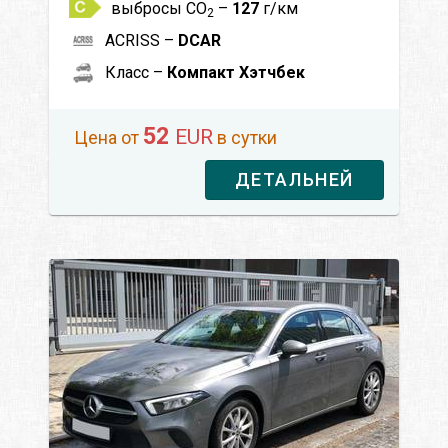
выбросы CO
–
127
г/км
2
ACRISS –
DCAR
Класс –
Компакт Хэтчбек
52
EUR
Цена от
в сутки
ДЕТАЛЬНЕЙ