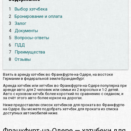
1
Выбор хэтчбека
2
Бронирование и оплата
3
Залог
4
Документы
5
Вопросы-ответы
6
ПДД
7
Преимущества
8
Отзывы
Взять в аренду хэтчбек во Франкфурте-на-Одере, на востоке
Германии в федеральной земле Бранденбург.
Аренда хэтчбек или хетчбэк во Франкфурте-на-Одере популярна при
аренде авто для 2 человек или семьи из 2 взрослых и 1-2 детей.
Авто с кузовом хэтчбк более короткий по сравнению с седаном, и
за счёт этого авто более юркое на дорогах.
Ниже предоставлен список хэтчбеков для проката во Франкфурте-
на-Одере. Вы можете подобрать хетчбэк для проката из списка
доступных автомобилей ниже.
Франкфурт-на-Одере — хэтчбеки для