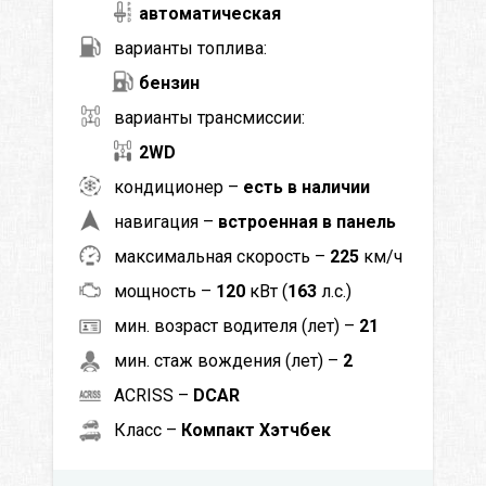
автоматическая
варианты топлива:
бензин
варианты трансмиссии:
2WD
кондиционер –
есть в наличии
навигация –
встроенная в панель
максимальная скорость –
225
км/ч
мощность –
120
кВт (
163
л.с.)
мин. возраст водителя (лет) –
21
мин. стаж вождения (лет) –
2
ACRISS –
DCAR
Класс –
Компакт Хэтчбек