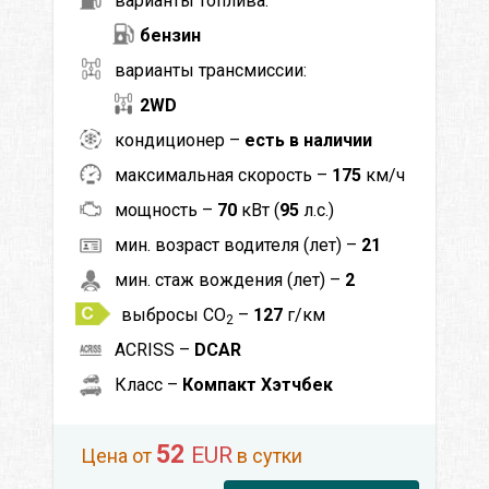
варианты топлива:
бензин
варианты трансмиссии:
2WD
кондиционер –
есть в наличии
максимальная скорость –
175
км/ч
мощность –
70
кВт (
95
л.с.)
мин. возраст водителя (лет) –
21
мин. стаж вождения (лет) –
2
выбросы CO
–
127
г/км
2
ACRISS –
DCAR
Класс –
Компакт Хэтчбек
52
EUR
Цена от
в сутки