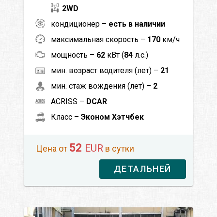
2WD
кондиционер –
есть в наличии
максимальная скорость –
170
км/ч
мощность –
62
кВт (
84
л.с.)
мин. возраст водителя (лет) –
21
мин. стаж вождения (лет) –
2
ACRISS –
DCAR
Класс –
Эконом Хэтчбек
52
EUR
Цена от
в сутки
ДЕТАЛЬНЕЙ