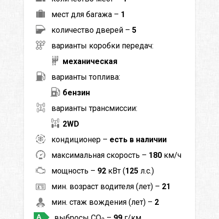
мест для багажа –
1
количество дверей –
5
варианты коробки передач:
механическая
варианты топлива:
бензин
варианты трансмиссии:
2WD
кондиционер –
есть в наличии
максимальная скорость –
180
км/ч
мощность –
92
кВт (
125
л.с.)
мин. возраст водителя (лет) –
21
мин. стаж вождения (лет) –
2
выбросы CO
–
99
г/км