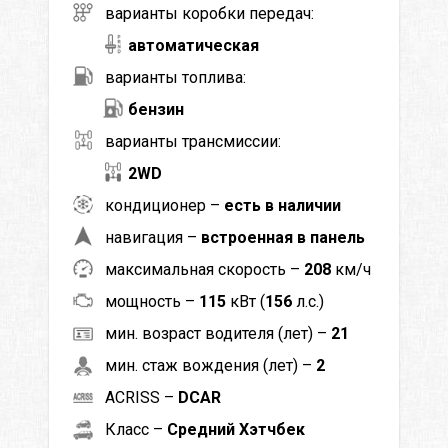
варианты коробки передач:
автоматическая
варианты топлива:
бензин
варианты трансмиссии:
2WD
кондиционер –
есть в наличии
навигация –
встроенная в панель
максимальная скорость –
208
км/ч
мощность –
115
кВт (
156
л.с.)
мин. возраст водителя (лет) –
21
мин. стаж вождения (лет) –
2
ACRISS –
DCAR
Класс –
Средний Хэтчбек