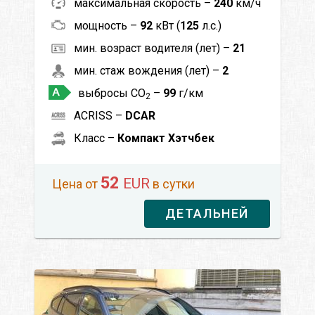
максимальная скорость –
240
км/ч
мощность –
92
кВт (
125
л.с.)
мин. возраст водителя (лет) –
21
мин. стаж вождения (лет) –
2
выбросы CO
–
99
г/км
2
ACRISS –
DCAR
Класс –
Компакт Хэтчбек
52
EUR
Цена от
в сутки
ДЕТАЛЬНЕЙ