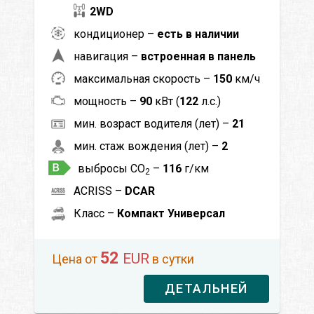
2WD
кондиционер –
есть в наличии
навигация –
встроенная в панель
максимальная скорость –
150
км/ч
мощность –
90
кВт (
122
л.с.)
мин. возраст водителя (лет) –
21
мин. стаж вождения (лет) –
2
выбросы CO
–
116
г/км
2
ACRISS –
DCAR
Класс –
Компакт Универсал
52
EUR
Цена от
в сутки
ДЕТАЛЬНЕЙ