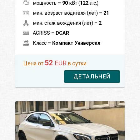
мощность –
90
кВт (
122
л.с.)
мин. возраст водителя (лет) –
21
мин. стаж вождения (лет) –
2
ACRISS –
DCAR
Класс –
Компакт Универсал
52
EUR
Цена от
в сутки
ДЕТАЛЬНЕЙ