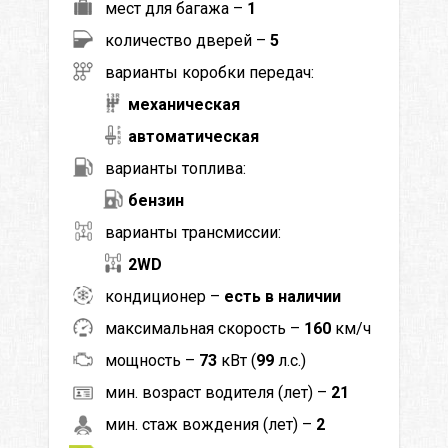
мест для багажа –
1
количество дверей –
5
варианты коробки передач:
механическая
автоматическая
варианты топлива:
бензин
варианты трансмиссии:
2WD
кондиционер –
есть в наличии
максимальная скорость –
160
км/ч
мощность –
73
кВт (
99
л.с.)
мин. возраст водителя (лет) –
21
мин. стаж вождения (лет) –
2