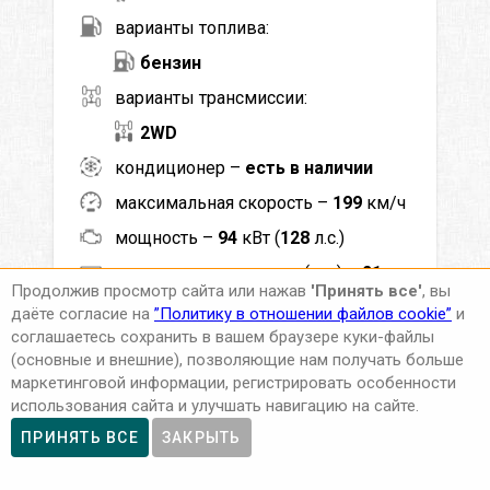
варианты топлива:
бензин
варианты трансмиссии:
2WD
кондиционер –
есть в наличии
максимальная скорость –
199
км/ч
мощность –
94
кВт (
128
л.с.)
мин. возраст водителя (лет) –
21
Продолжив просмотр сайта или нажав
'Принять все'
, вы
мин. стаж вождения (лет) –
2
даёте согласие на
”Политику в отношении файлов cookie”
и
соглашаетесь сохранить в вашем браузере куки-файлы
ACRISS –
DCAR
(основные и внешние), позволяющие нам получать больше
Класс –
Компакт Хэтчбек
маркетинговой информации, регистрировать особенности
использования сайта и улучшать навигацию на сайте.
ПРИНЯТЬ ВСЕ
ЗАКРЫТЬ
52
EUR
Цена от
в сутки