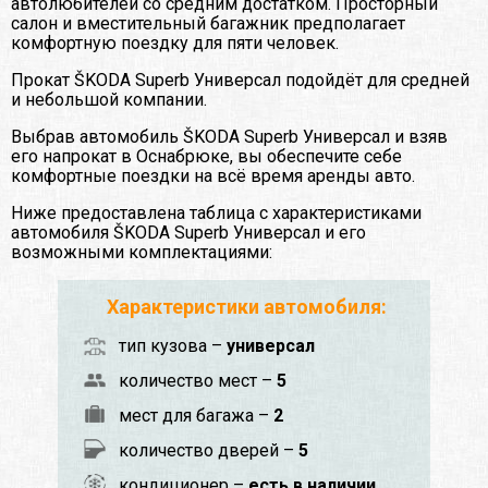
автолюбителей со средним достатком. Просторный
салон и вместительный багажник предполагает
комфортную поездку для пяти человек.
Прокат ŠKODA Superb Универсал подойдёт для средней
и небольшой компании.
Выбрав автомобиль ŠKODA Superb Универсал и взяв
его напрокат в Оснабрюке, вы обеспечите себе
комфортные поездки на всё время аренды авто.
Ниже предоставлена таблица с характеристиками
автомобиля ŠKODA Superb Универсал и его
возможными комплектациями:
Характеристики автомобиля:
тип кузова –
универсал
количество мест –
5
мест для багажа –
2
количество дверей –
5
кондиционер –
есть в наличии