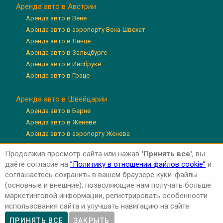
Аренда авто в Австрии
Аренда авто в Вене
Аренда авто в аэропорту Вена-Швехат
Аренда авто в Линце
Аренда авто в Зальцбурге
Аренда авто в Инсбруке
Аренда авто в Граце
Аренда авто в Швейцарии
Аренда авто в Берне
Аренда авто в Женеве
Аренда авто в аэропорту Женева
Аренда авто в Цюрихе
Продолжив просмотр сайта или нажав
'Принять все'
, вы
Аренда авто в аэропорту Цюрих
даёте согласие на
”Политику в отношении файлов cookie”
и
Аренда авто в Люцерне
соглашаетесь сохранить в вашем браузере куки-файлы
(основные и внешние), позволяющие нам получать больше
маркетинговой информации, регистрировать особенности
использования сайта и улучшать навигацию на сайте.
Авторские права © 2026 'Авто-Аренда'
Privacy Policy
ПРИНЯТЬ ВСЕ
ЗАКРЫТЬ