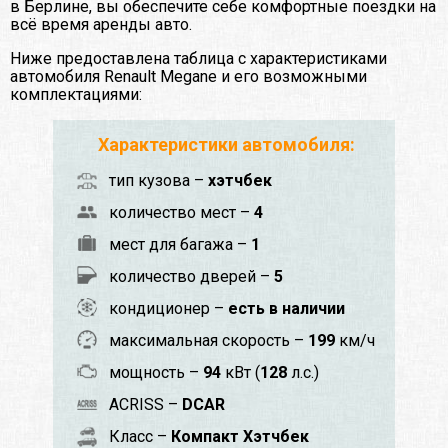
в Берлине, вы обеспечите себе комфортные поездки на
всё время аренды авто.
Ниже предоставлена таблица с характеристиками
автомобиля Renault Megane и его возможными
комплектациями:
Характеристики автомобиля:
тип кузова –
хэтчбек
количество мест –
4
мест для багажа –
1
количество дверей –
5
кондиционер –
есть в наличии
максимальная скорость –
199
км/ч
мощность –
94
кВт (
128
л.с.)
ACRISS –
DCAR
Класс –
Компакт Хэтчбек