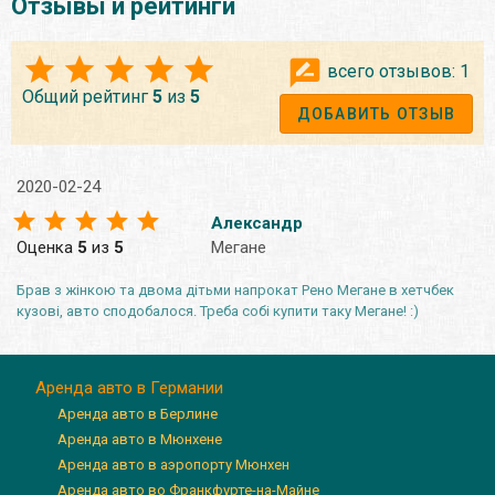
Отзывы и рейтинги
всего отзывов:
1
Общий рейтинг
5
из
5
ДОБАВИТЬ ОТЗЫВ
2020-02-24
Александр
Оценка
5
из
5
Мегане
Брав з жінкою та двома дітьми напрокат Рено Мегане в хетчбек
кузові, авто сподобалося. Треба собі купити таку Мегане! :)
Аренда авто в Германии
Аренда авто в Берлине
Аренда авто в Мюнхене
Аренда авто в аэропорту Мюнхен
Аренда авто во Франкфурте-на-Майне