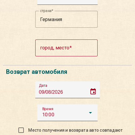
страна
город, место
Возврат автомобиля
Дата
event
Время
10:00
Место получения и возврата авто совпадают