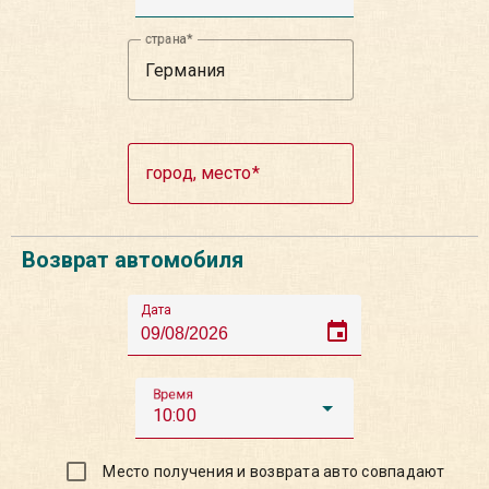
страна
город, место
Возврат автомобиля
Дата
event
Время
10:00
Место получения и возврата авто совпадают