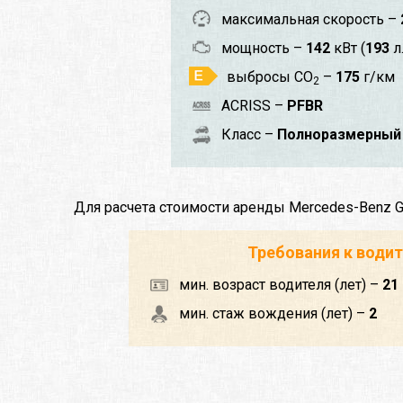
максимальная скорость –
мощность –
142
кВт (
193
л.
выбросы CO
–
175
г/км
2
ACRISS –
PFBR
Класс –
Полноразмерный 
Для расчета стоимости аренды Mercedes-Benz 
Требования к води
мин. возраст водителя (лет) –
21
мин. стаж вождения (лет) –
2