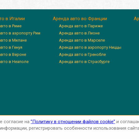
то в Италии
Аренда авто во Франции
Ар
авто в Риме
Аренда авто в Париже
авто в аэропорту Рим
Аренда авто в Лионе
авто в Милане
Аренда авто в Марселе
вто в Генуя
Аренда авто в аэропорту Ниццы
авто в Вероне
Аренда авто в Гренобле
авто в Неаполе
Аренда авто в Страсбурге
те согласие на
”Политику в отношении файлов cookie”
и соглаша
нформации, регистрировать особенности использования сайта 