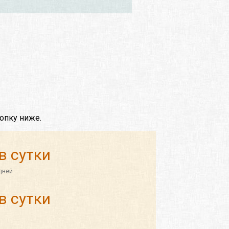
опку ниже.
в сутки
дней
в сутки