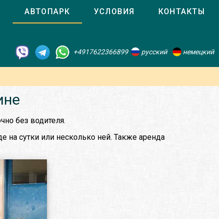
О
АВТОПАРК
УСЛОВИЯ
КОНТАКТЫ
+4917622366899
русский
немецкий
ине
чно без водителя.
 на сутки или несколько ней. Также аренда