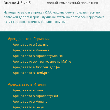
Оценка
4.5
из
5
самый компактный паркетник
На неделю взяли в прокат КИА, машина очень понравилась, по
сельской дороге в грязь лучше не ехать, но по трассе и грунтовке
катит хорошо. Не очень большая внутри.
Аренда авто в Германии
Аренда авто в Берлине
Аренда авто в Мюнхене
Аренда авто в аэропорту Мюнхен
Аренда авто во Франкфурте-на-Майне
Аренда авто в Дюссельдорфе
Аренда авто в Гамбурге
Аренда авто в Италии
Аренда авто в Риме
Аренда авто в аэропорту Рим
Аренда авто в Милане
Аренда авто в Генуя