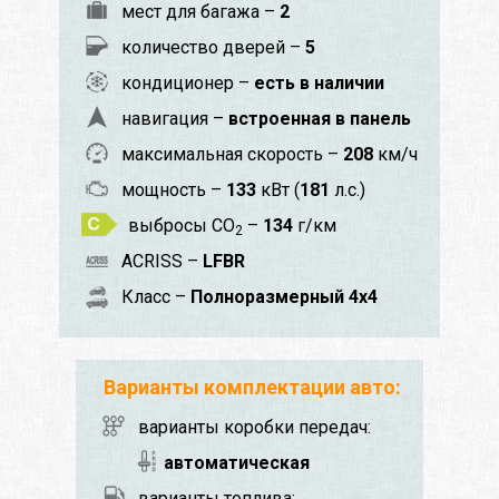
мест для багажа –
2
количество дверей –
5
кондиционер –
есть в наличии
навигация –
встроенная в панель
максимальная скорость –
208
км/ч
мощность –
133
кВт (
181
л.с.)
выбросы CO
–
134
г/км
2
ACRISS –
LFBR
Класс –
Полноразмерный 4x4
Варианты комплектации авто:
варианты коробки передач:
автоматическая
варианты топлива: