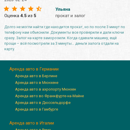
Ульяна
Оценка
4.5
из
5
прокат и залог
Долго не могли найти где находится прокат, но по после 3 минут по
телефону нам объяснили. Документы все проверили и дали ключи
сразу. Залог на карте заморозили. Когда сдавали машину, ещё
проще – всё посмотрели за 3 минуты… деньги залога отдали на
карту.
Аренда авто в Германии
Аренда авто в Берлине
Аренда авто в Мюнхене
Аренда авто в аэропорту Мюнхен
Аренда авто во Франкфурте-на-Майне
Аренда авто в Дюссельдорфе
Аренда авто в Гамбурге
Аренда авто в Италии
Аренда авто в Риме