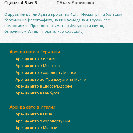
Оценка
4.5
из
5
Объём багажника
С друзьями взяли Ауди в прокат на 4 дня. Несмотря на большой
багажник на фотографиях, наши 3 чемодана и 3 сумки еле
поместились. Пришлось снимать съёмную крышку над
багажником. А так – покатались хорошо! :)
Аренда авто в Германии
Аренда авто в Берлине
Аренда авто в Мюнхене
Аренда авто в аэропорту Мюнхен
Аренда авто во Франкфурте-на-Майне
Аренда авто в Дюссельдорфе
Аренда авто в Гамбурге
Аренда авто в Италии
Аренда авто в Риме
Аренда авто в аэропорту Рим
Аренда авто в Милане