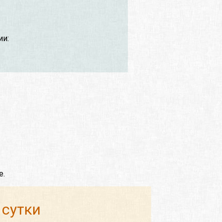
ии:
е.
 сутки