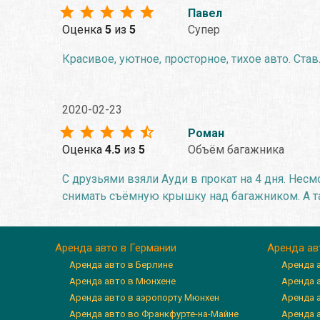
Павел
Оценка
5
из
5
Супер
Красивое, уютное, просторное, тихое авто. Ста
2020-02-23
Роман
Оценка
4.5
из
5
Объём багажника
С друзьями взяли Ауди в прокат на 4 дня. Нес
снимать съёмную крышку над багажником. А так
Аренда авто в Германии
Аренда ав
Аренда авто в Берлине
Аренда 
Аренда авто в Мюнхене
Аренда 
Аренда авто в аэропорту Мюнхен
Аренда 
Аренда авто во Франкфурте-на-Майне
Аренда а