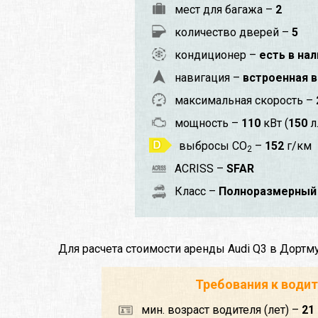
мест для багажа –
2
количество дверей –
5
кондиционер –
есть в на
навигация –
встроенная в
максимальная скорость –
мощность –
110
кВт (
150
л.
выбросы CO
–
152
г/км
2
ACRISS –
SFAR
Класс –
Полноразмерный 
Для расчета стоимости аренды Audi Q3 в Дорт
Требования к води
мин. возраст водителя (лет) –
21