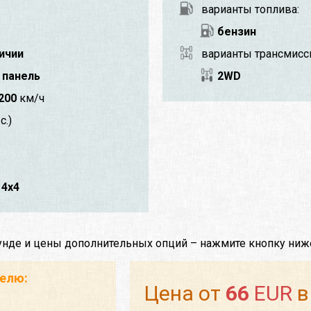
варианты топлива:
бензин
личии
варианты трансмисс
 панель
2WD
200
км/ч
с.)
4x4
мунде и цены дополнительных опций – нажмите кнопку ниж
телю:
Цена от
66
EUR
в