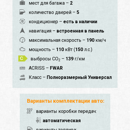
мест для багажа –
2
количество дверей –
5
кондиционер –
есть в наличии
навигация –
встроенная в панель
максимальная скорость –
190
км/ч
мощность –
110
кВт (
150
л.с.)
выбросы CO
–
139
г/км
2
ACRISS –
FWAR
Класс –
Полноразмерный Универсал
Варианты комплектации авто:
варианты коробки передач:
автоматическая
варианты топлива: