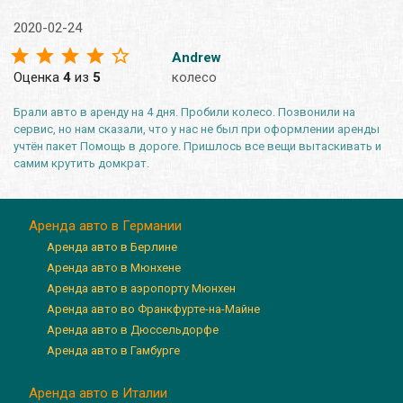
2020-02-24
Andrew
Оценка
4
из
5
колесо
Брали авто в аренду на 4 дня. Пробили колесо. Позвонили на
сервис, но нам сказали, что у нас не был при оформлении аренды
учтён пакет Помощь в дороге. Пришлось все вещи вытаскивать и
самим крутить домкрат.
Аренда авто в Германии
Аренда авто в Берлине
Аренда авто в Мюнхене
Аренда авто в аэропорту Мюнхен
Аренда авто во Франкфурте-на-Майне
Аренда авто в Дюссельдорфе
Аренда авто в Гамбурге
Аренда авто в Италии