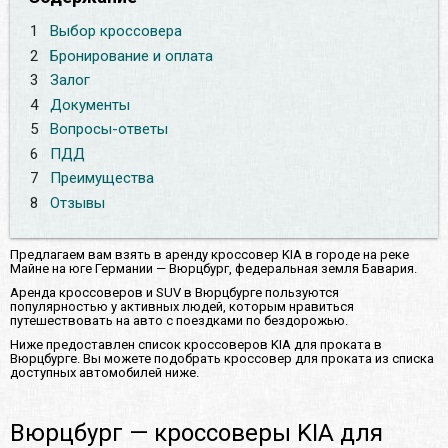
1
Выбор кроссовера
2
Бронирование и оплата
3
Залог
4
Документы
5
Вопросы-ответы
6
ПДД
7
Преимущества
8
Отзывы
Предлагаем вам взять в аренду кроссовер KIA в городе на реке
Майнe на юге Германии — Вюрцбург, федеральная земля Бавария.
Аренда кроссоверов и SUV в Вюрцбурге пользуются
популярностью у активных людей, которым нравиться
путешествовать на авто с поездками по бездорожью.
Ниже предоставлен список кроссоверов KIA для проката в
Вюрцбурге. Вы можете подобрать кроссовер для проката из списка
доступных автомобилей ниже.
Вюрцбург — кроссоверы KIA для