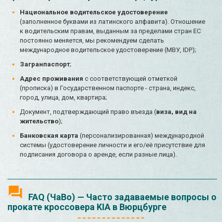
Национальное водительское удостоверение
(заполненное буквами из латинского алфавита). Отношение
к водительским правам, выданным за пределами стран ЕС
постоянно меняется, мы рекомендуем сделать
международное водительское удостоверение (МВУ, IDP);
Загранпаспорт
;
Адрес проживания
с соответствующей отметкой
(прописка) в Государственном паспорте - страна, индекс,
город, улица, дом, квартира;
Документ, подтверждающий право въезда (
виза, вид на
жительство
);
Банковская карта
(персонализированная) международной
системы (удостоверение личности и его/её присутствие для
подписания договора о аренде, если разные лица).
FAQ (ЧаВо) — Часто задаваемые вопросы о
прокате кроссовера KIA в Вюрцбурге