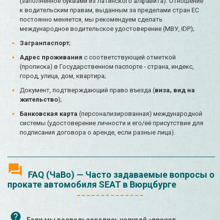
(заполненное буквами из латинского алфавита). Отношение
к водительским правам, выданным за пределами стран ЕС
постоянно меняется, мы рекомендуем сделать
международное водительское удостоверение (МВУ, IDP);
Загранпаспорт
;
Адрес проживания
с соответствующей отметкой
(прописка) в Государственном паспорте - страна, индекс,
город, улица, дом, квартира;
Документ, подтверждающий право въезда (
виза, вид на
жительство
);
Банковская карта
(персонализированная) международной
системы (удостоверение личности и его/её присутствие для
подписания договора о аренде, если разные лица).
FAQ (ЧаВо) — Часто задаваемые вопросы о
прокате автомобиля SEAT в Вюрцбурге