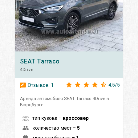
SEAT
Tarraco
4Drive
4.5
/
5
Отзывов:
1
Аренда автомобиля SEAT Tarraco 4Drive в
Вюрцбурге
тип кузова –
кроссовер
количество мест –
5
мест для багажа –
1