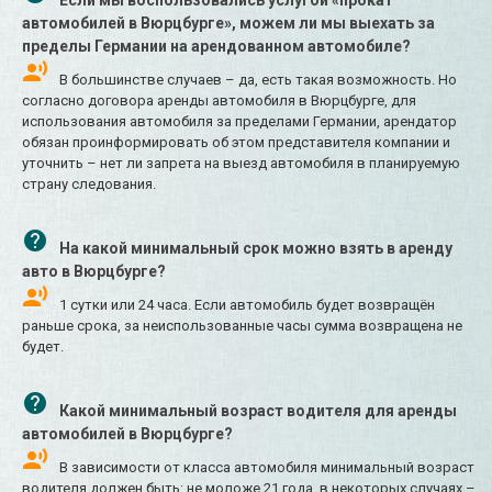
Если мы воспользовались услугой «прокат
автомобилей в Вюрцбурге», можем ли мы выехать за
пределы Германии на арендованном автомобиле?
В большинстве случаев – да, есть такая возможность. Но
согласно договора аренды автомобиля в Вюрцбурге, для
использования автомобиля за пределами Германии, арендатор
обязан проинформировать об этом представителя компании и
уточнить – нет ли запрета на выезд автомобиля в планируемую
страну следования.
На какой минимальный срок можно взять в аренду
авто в Вюрцбурге?
1 сутки или 24 часа. Если автомобиль будет возвращён
раньше срока, за неиспользованные часы сумма возвращена не
будет.
Какой минимальный возраст водителя для аренды
автомобилей в Вюрцбурге?
В зависимости от класса автомобиля минимальный возраст
водителя должен быть: не моложе 21 года, в некоторых случаях –