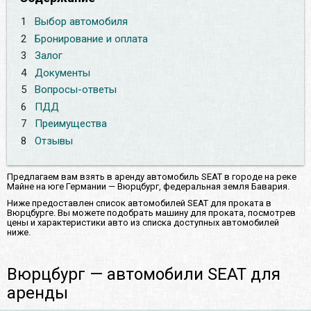
1
Выбор автомобиля
2
Бронирование и оплата
3
Залог
4
Документы
5
Вопросы-ответы
6
ПДД
7
Преимущества
8
Отзывы
Предлагаем вам взять в аренду автомобиль SEAT в городе на реке
Майнe на юге Германии — Вюрцбург, федеральная земля Бавария.
Ниже предоставлен список автомобилей SEAT для проката в
Вюрцбурге. Вы можете подобрать машину для проката, посмотрев
цены и характеристики авто из списка доступных автомобилей
ниже.
Вюрцбург — автомобили SEAT для
аренды