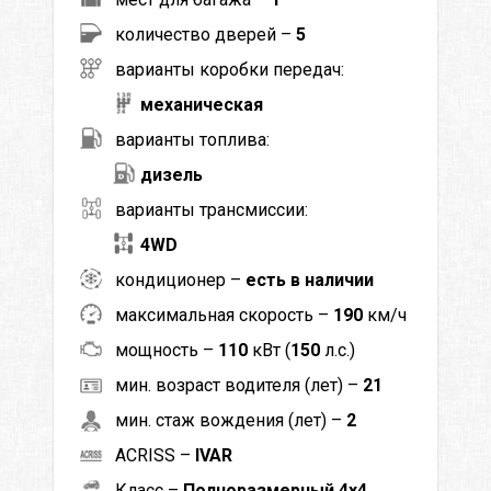
количество дверей –
5
варианты коробки передач:
механическая
варианты топлива:
дизель
варианты трансмиссии:
4WD
кондиционер –
есть в наличии
максимальная скорость –
190
км/ч
мощность –
110
кВт (
150
л.с.)
мин. возраст водителя (лет) –
21
мин. стаж вождения (лет) –
2
ACRISS –
IVAR
Класс –
Полноразмерный 4x4