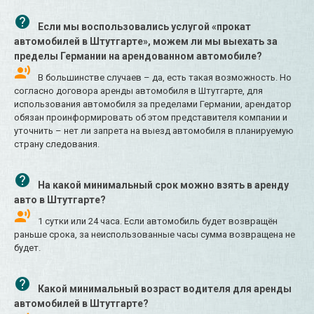
Если мы воспользовались услугой «прокат
автомобилей в Штутгарте», можем ли мы выехать за
пределы Германии на арендованном автомобиле?
В большинстве случаев – да, есть такая возможность. Но
согласно договора аренды автомобиля в Штутгарте, для
использования автомобиля за пределами Германии, арендатор
обязан проинформировать об этом представителя компании и
уточнить – нет ли запрета на выезд автомобиля в планируемую
страну следования.
На какой минимальный срок можно взять в аренду
авто в Штутгарте?
1 сутки или 24 часа. Если автомобиль будет возвращён
раньше срока, за неиспользованные часы сумма возвращена не
будет.
Какой минимальный возраст водителя для аренды
автомобилей в Штутгарте?