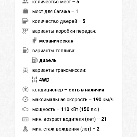
количество мест –
5
мест для багажа –
1
количество дверей –
5
варианты коробки передач:
механическая
варианты топлива:
дизель
варианты трансмиссии:
4WD
кондиционер –
есть в наличии
максимальная скорость –
190
км/ч
мощность –
110
кВт (
150
л.с.)
мин. возраст водителя (лет) –
21
мин. стаж вождения (лет) –
2