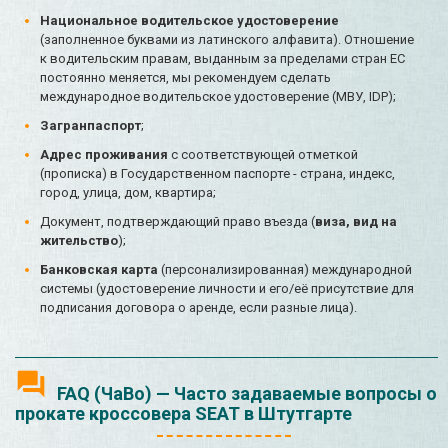
Национальное водительское удостоверение
(заполненное буквами из латинского алфавита). Отношение
к водительским правам, выданным за пределами стран ЕС
постоянно меняется, мы рекомендуем сделать
международное водительское удостоверение (МВУ, IDP);
Загранпаспорт
;
Адрес проживания
с соответствующей отметкой
(прописка) в Государственном паспорте - страна, индекс,
город, улица, дом, квартира;
Документ, подтверждающий право въезда (
виза, вид на
жительство
);
Банковская карта
(персонализированная) международной
системы (удостоверение личности и его/её присутствие для
подписания договора о аренде, если разные лица).
FAQ (ЧаВо) — Часто задаваемые вопросы о
прокате кроссовера SEAT в Штутгарте