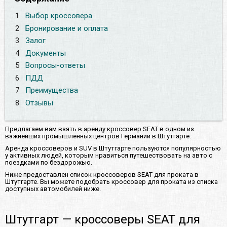
1
Выбор кроссовера
2
Бронирование и оплата
3
Залог
4
Документы
5
Вопросы-ответы
6
ПДД
7
Преимущества
8
Отзывы
Предлагаем вам взять в аренду кроссовер SEAT в одном из
важнейших промышленных центров Германии в Штутгарте.
Аренда кроссоверов и SUV в Штутгарте пользуются популярностью
у активных людей, которым нравиться путешествовать на авто с
поездками по бездорожью.
Ниже предоставлен список кроссоверов SEAT для проката в
Штутгарте. Вы можете подобрать кроссовер для проката из списка
доступных автомобилей ниже.
Штутгарт — кроссоверы SEAT для