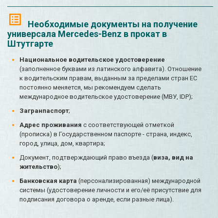
Необходимые документы на получение
универсала Mercedes-Benz в прокат в
Штутгарте
Национальное водительское удостоверение
(заполненное буквами из латинского алфавита). Отношение
к водительским правам, выданным за пределами стран ЕС
постоянно меняется, мы рекомендуем сделать
международное водительское удостоверение (МВУ, IDP);
Загранпаспорт
;
Адрес проживания
с соответствующей отметкой
(прописка) в Государственном паспорте - страна, индекс,
город, улица, дом, квартира;
Документ, подтверждающий право въезда (
виза, вид на
жительство
);
Банковская карта
(персонализированная) международной
системы (удостоверение личности и его/её присутствие для
подписания договора о аренде, если разные лица).