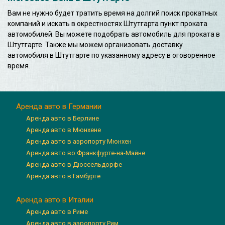
Вам не нужно будет тратить время на долгий поиск прокатных
компаний и искать в окрестностях Штутгарта пункт проката
автомобилей. Вы можете подобрать автомобиль для проката в
Штутгарте. Также мы можем организовать доставку
автомобиля в Штутгарте по указанному адресу в оговоренное
время.
Аренда авто в Германии
Аренда авто в Берлине
Аренда авто в Мюнхене
Аренда авто в аэропорту Мюнхен
Аренда авто во Франкфурте-на-Майне
Аренда авто в Дюссельдорфе
Аренда авто в Гамбурге
Аренда авто в Италии
Аренда авто в Риме
Аренда авто в аэропорту Рим