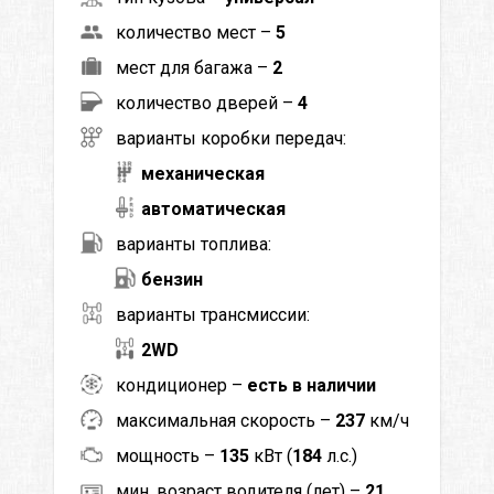
количество мест –
5
мест для багажа –
2
количество дверей –
4
варианты коробки передач:
механическая
автоматическая
варианты топлива:
бензин
варианты трансмиссии:
2WD
кондиционер –
есть в наличии
максимальная скорость –
237
км/ч
мощность –
135
кВт (
184
л.с.)
мин. возраст водителя (лет) –
21