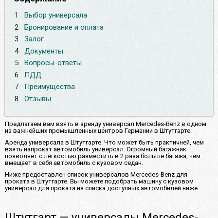
1
Выбор универсала
2
Бронирование и оплата
3
Залог
4
Документы
5
Вопросы-ответы
6
ПДД
7
Преимущества
8
Отзывы
Предлагаем вам взять в аренду универсал Mercedes-Benz в одном
из важнейших промышленных центров Германии в Штутгарте.
Аренда универсала в Штутгарте. Что может быть практичней, чем
взять напрокат автомобиль универсал. Огромный багажник
позволяет с лёгкостью разместить в 2 раза больше багажа, чем
вмещает в себя автомобиль с кузовом седан.
Ниже предоставлен список универсалов Mercedes-Benz для
проката в Штутгарте. Вы можете подобрать машину с кузовом
универсал для проката из списка доступных автомобилей ниже.
Штутгарт — универсалы Mercedes-