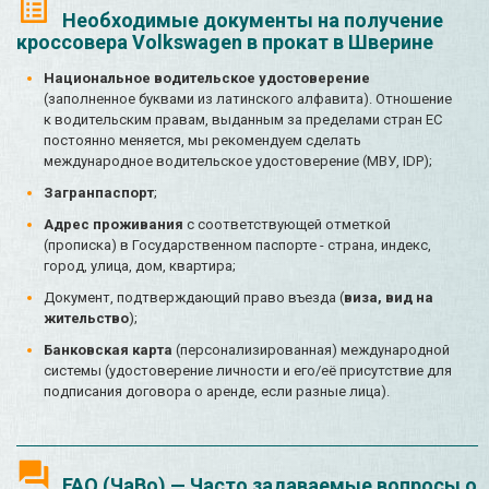
Необходимые документы на получение
кроссовера Volkswagen в прокат в Шверине
Национальное водительское удостоверение
(заполненное буквами из латинского алфавита). Отношение
к водительским правам, выданным за пределами стран ЕС
постоянно меняется, мы рекомендуем сделать
международное водительское удостоверение (МВУ, IDP);
Загранпаспорт
;
Адрес проживания
с соответствующей отметкой
(прописка) в Государственном паспорте - страна, индекс,
город, улица, дом, квартира;
Документ, подтверждающий право въезда (
виза, вид на
жительство
);
Банковская карта
(персонализированная) международной
системы (удостоверение личности и его/её присутствие для
подписания договора о аренде, если разные лица).
FAQ (ЧаВо) — Часто задаваемые вопросы о