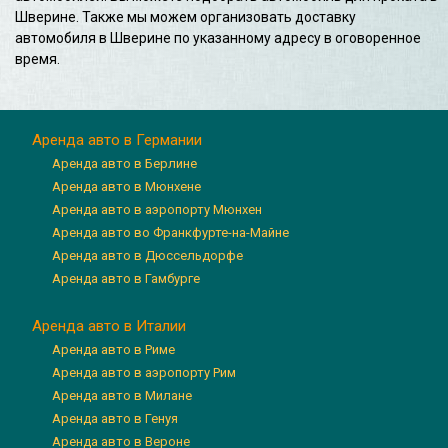
Шверине. Также мы можем организовать доставку
автомобиля в Шверине по указанному адресу в оговоренное
время.
Аренда авто в Германии
Аренда авто в Берлине
Аренда авто в Мюнхене
Аренда авто в аэропорту Мюнхен
Аренда авто во Франкфурте-на-Майне
Аренда авто в Дюссельдорфе
Аренда авто в Гамбурге
Аренда авто в Италии
Аренда авто в Риме
Аренда авто в аэропорту Рим
Аренда авто в Милане
Аренда авто в Генуя
Аренда авто в Вероне