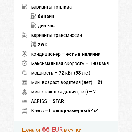
варианты топлива:
бензин
дизель
варианты трансмиссии:
2WD
кондиционер –
есть в наличии
максимальная скорость –
190
км/ч
мощность –
72
кВт (
98
л.с.)
мин. возраст водителя (лет) –
21
мин. стаж вождения (лет) –
2
ACRISS –
SFAR
Класс –
Полноразмерный 4x4
66
EUR
Цена от
в сутки