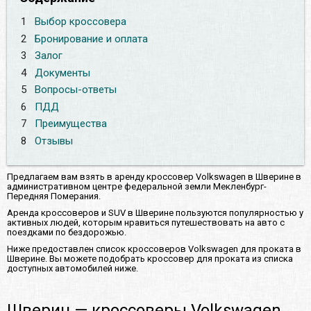
1
Выбор кроссовера
2
Бронирование и оплата
3
Залог
4
Документы
5
Вопросы-ответы
6
ПДД
7
Преимущества
8
Отзывы
Предлагаем вам взять в аренду кроссовер Volkswagen в Шверине в
административном центре федеральной земли Мекленбург-
Передняя Померания.
Аренда кроссоверов и SUV в Шверине пользуются популярностью у
активных людей, которым нравиться путешествовать на авто с
поездками по бездорожью.
Ниже предоставлен список кроссоверов Volkswagen для проката в
Шверине. Вы можете подобрать кроссовер для проката из списка
доступных автомобилей ниже.
Шверин — кроссоверы Volkswagen