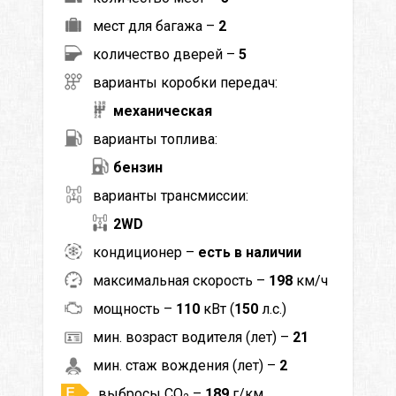
мест для багажа –
2
количество дверей –
5
варианты коробки передач:
механическая
варианты топлива:
бензин
варианты трансмиссии:
2WD
кондиционер –
есть в наличии
максимальная скорость –
198
км/ч
мощность –
110
кВт (
150
л.с.)
мин. возраст водителя (лет) –
21
мин. стаж вождения (лет) –
2
выбросы CO
–
189
г/км