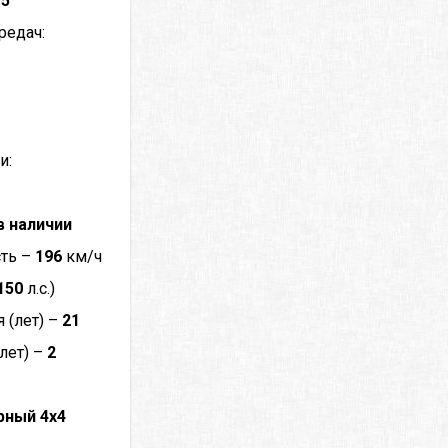
–
5
редач:
и:
в наличии
сть –
196
км/ч
150
л.с.)
 (лет) –
21
лет) –
2
рный 4x4