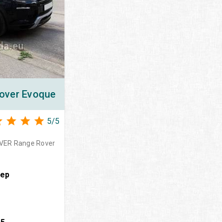
over Evoque
5
/
5
VER Range Rover
вер