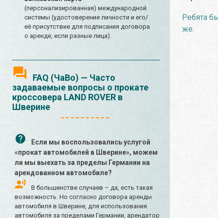
(персонализированная) международной
Ребята б
системы (удостоверение личности и его/
её присутствие для подписания договора
же.
о аренде, если разные лица).
FAQ (ЧаВо) — Часто
задаваемые вопросы о прокате
кроссовера LAND ROVER в
Шверине
Если мы воспользовались услугой
«прокат автомобилей в Шверине», можем
ли мы выехать за пределы Германии на
арендованном автомобиле?
В большинстве случаев – да, есть такая
возможность. Но согласно договора аренды
автомобиля в Шверине, для использования
автомобиля за пределами Германии, арендатор