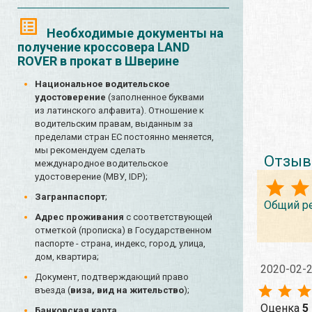
Необходимые документы на
получение кроссовера LAND
ROVER в прокат в Шверине
Национальное водительское
удостоверение
(заполненное буквами
из латинского алфавита). Отношение к
водительским правам, выданным за
пределами стран ЕС постоянно меняется,
мы рекомендуем сделать
Отзыв
международное водительское
удостоверение (МВУ, IDP);
Загранпаспорт
;
Общий р
Адрес проживания
с соответствующей
отметкой (прописка) в Государственном
паспорте - страна, индекс, город, улица,
дом, квартира;
2020-02-
Документ, подтверждающий право
въезда (
виза, вид на жительство
);
Оценка
5
Банковская карта