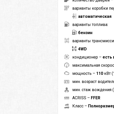
количество дверей 
варианты коробки пе
автоматическая
варианты топлива:
бензин
варианты трансмисси
4WD
кондиционер –
есть 
максимальная скоро
мощность –
110
кВт (
мин. возраст водителя
мин. стаж вождения (
ACRISS –
FFER
Класс –
Полноразме