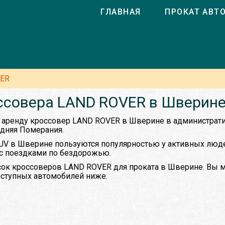
ГЛАВНАЯ
ПРОКАТ АВТ
ER
ссовера LAND ROVER в Шверине
в аренду кроссовер LAND ROVER в Шверине в администрат
дняя Померания.
UV в Шверине пользуются популярностью у активных люд
 с поездками по бездорожью.
ок кроссоверов LAND ROVER для проката в Шверине. Вы 
доступных автомобилей ниже.