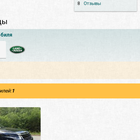
8
Отзывы
ды
обиля
илей:
1