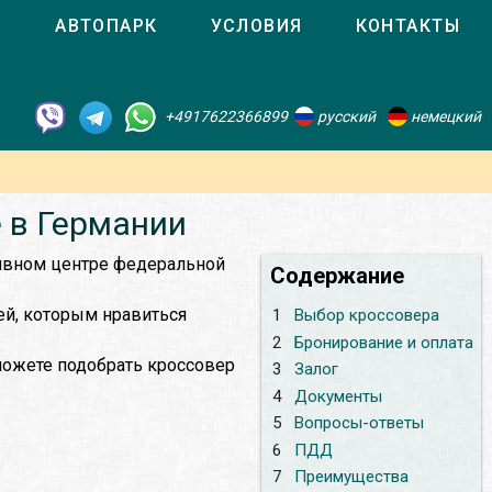
О
АВТОПАРК
УСЛОВИЯ
КОНТАКТЫ
+4917622366899
русский
немецкий
 в Германии
ивном центре федеральной
Содержание
ей, которым нравиться
1
Выбор кроссовера
2
Бронирование и оплата
можете подобрать кроссовер
3
Залог
4
Документы
5
Вопросы-ответы
6
ПДД
7
Преимущества