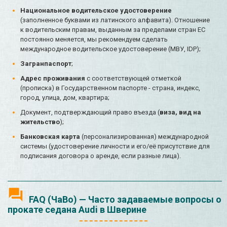
Национальное водительское удостоверение
(заполненное буквами из латинского алфавита). Отношение
к водительским правам, выданным за пределами стран ЕС
постоянно меняется, мы рекомендуем сделать
международное водительское удостоверение (МВУ, IDP);
Загранпаспорт
;
Адрес проживания
с соответствующей отметкой
(прописка) в Государственном паспорте - страна, индекс,
город, улица, дом, квартира;
Документ, подтверждающий право въезда (
виза, вид на
жительство
);
Банковская карта
(персонализированная) международной
системы (удостоверение личности и его/её присутствие для
подписания договора о аренде, если разные лица).
FAQ (ЧаВо) — Часто задаваемые вопросы о
прокате седана Audi в Шверине