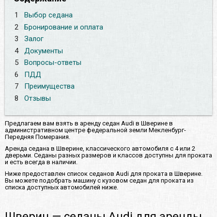
1
Выбор седана
2
Бронирование и оплата
3
Залог
4
Документы
5
Вопросы-ответы
6
ПДД
7
Преимущества
8
Отзывы
Предлагаем вам взять в аренду седан Audi в Шверине в
административном центре федеральной земли Мекленбург-
Передняя Померания.
Аренда седана в Шверине, классического автомобиля с 4 или 2
дверьми. Седаны разных размеров и классов доступны для проката
и есть всегда в наличии.
Ниже предоставлен список седанов Audi для проката в Шверине.
Вы можете подобрать машину с кузовом седан для проката из
списка доступных автомобилей ниже.
Шверин — седаны Audi для аренды