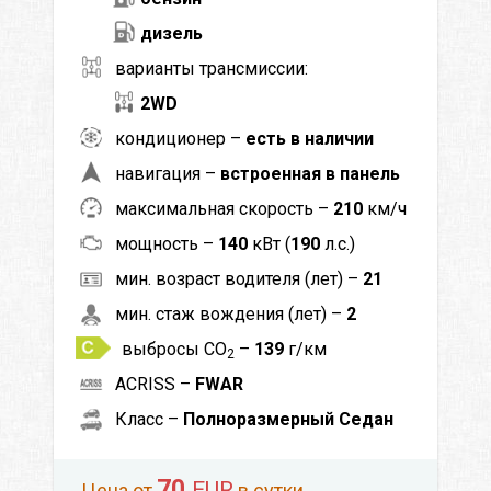
дизель
варианты трансмиссии:
2WD
кондиционер –
есть в наличии
навигация –
встроенная в панель
максимальная скорость –
210
км/ч
мощность –
140
кВт (
190
л.с.)
мин. возраст водителя (лет) –
21
мин. стаж вождения (лет) –
2
выбросы CO
–
139
г/км
2
ACRISS –
FWAR
Класс –
Полноразмерный Седан
70
EUR
Цена от
в сутки