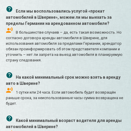
Если мы воспользовались услугой «прокат
автомобилей в Шверине», можем ли мы выехать за
пределы Германии на арендованном автомобиле?
В большинстве случаев – да, есть такая возможность. Но
согласно договора аренды автомобиля в Шверине, для
использования автомобиля за пределами Германии, арендатор
обязан проинформировать об этом представителя компании и
уточнить – нет ли запрета на выезд автомобиля в планируемую
страну следования.
На какой минимальный срок можно взять в аренду
авто в Шверине?
1 сутки или 24 часа. Если автомобиль будет возвращён
раньше срока, за неиспользованные часы сумма возвращена не
будет.
Какой минимальный возраст водителя для аренды
автомобилей в Шверине?