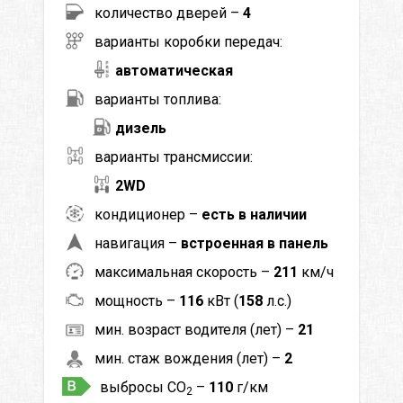
количество дверей –
4
варианты коробки передач:
автоматическая
варианты топлива:
дизель
варианты трансмиссии:
2WD
кондиционер –
есть в наличии
навигация –
встроенная в панель
максимальная скорость –
211
км/ч
мощность –
116
кВт (
158
л.с.)
мин. возраст водителя (лет) –
21
мин. стаж вождения (лет) –
2
выбросы CO
–
110
г/км
2