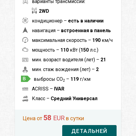
варианты трансмиссии:
2WD
кондиционер –
есть в наличии
навигация –
встроенная в панель
максимальная скорость –
190
км/ч
мощность –
110
кВт (
150
л.с.)
мин. возраст водителя (лет) –
21
мин. стаж вождения (лет) –
2
выбросы CO
–
119
г/км
2
ACRISS –
IVAR
Класс –
Средний Универсал
58
EUR
Цена от
в сутки
ДЕТАЛЬНЕЙ