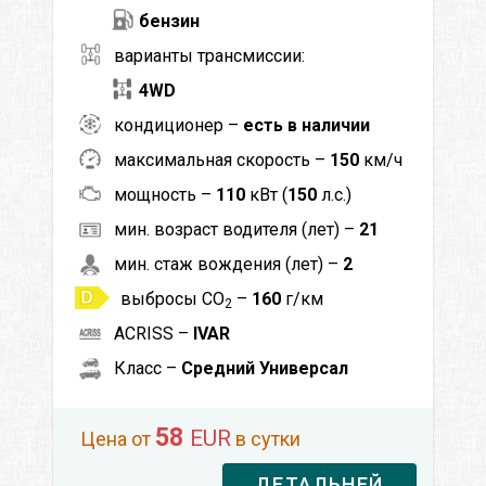
бензин
варианты трансмиссии:
4WD
кондиционер –
есть в наличии
максимальная скорость –
150
км/ч
мощность –
110
кВт (
150
л.с.)
мин. возраст водителя (лет) –
21
мин. стаж вождения (лет) –
2
выбросы CO
–
160
г/км
2
ACRISS –
IVAR
Класс –
Средний Универсал
58
EUR
Цена от
в сутки
ДЕТАЛЬНЕЙ