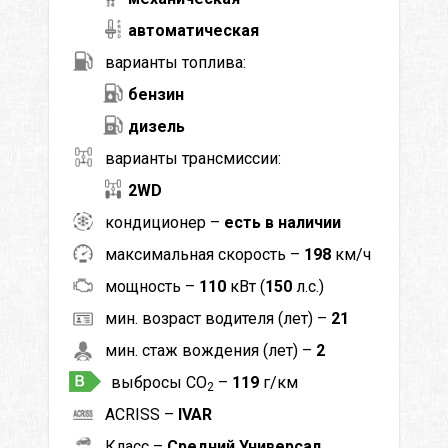
автоматическая
варианты топлива:
бензин
дизель
варианты трансмиссии:
2WD
кондиционер –
есть в наличии
максимальная скорость –
198
км/ч
мощность –
110
кВт (
150
л.с.)
мин. возраст водителя (лет) –
21
мин. стаж вождения (лет) –
2
выбросы CO
–
119
г/км
2
ACRISS –
IVAR
Класс –
Средний Универсал