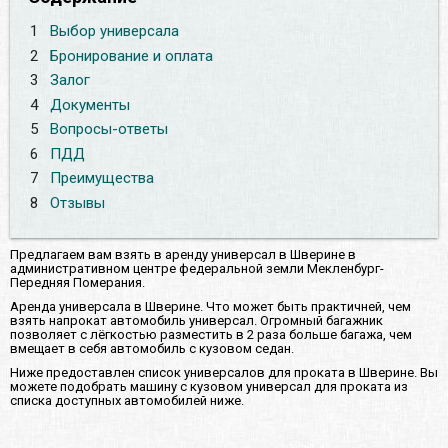
1
Выбор универсала
2
Бронирование и оплата
3
Залог
4
Документы
5
Вопросы-ответы
6
ПДД
7
Преимущества
8
Отзывы
Предлагаем вам взять в аренду универсал в Шверине в
административном центре федеральной земли Мекленбург-
Передняя Померания.
Аренда универсала в Шверине. Что может быть практичней, чем
взять напрокат автомобиль универсал. Огромный багажник
позволяет с лёгкостью разместить в 2 раза больше багажа, чем
вмещает в себя автомобиль с кузовом седан.
Ниже предоставлен список универсалов для проката в Шверине. Вы
можете подобрать машину с кузовом универсал для проката из
списка доступных автомобилей ниже.