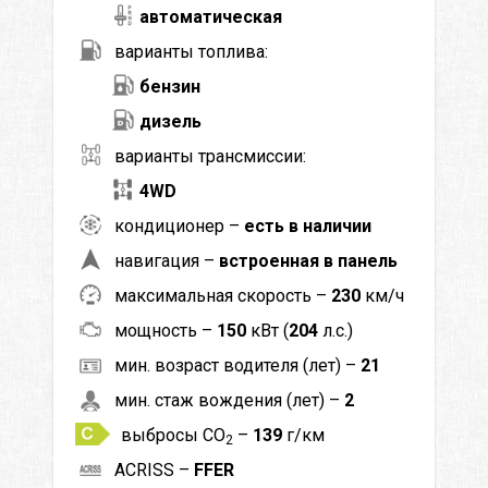
автоматическая
варианты топлива:
бензин
дизель
варианты трансмиссии:
4WD
кондиционер –
есть в наличии
навигация –
встроенная в панель
максимальная скорость –
230
км/ч
мощность –
150
кВт (
204
л.с.)
мин. возраст водителя (лет) –
21
мин. стаж вождения (лет) –
2
выбросы CO
–
139
г/км
2
ACRISS –
FFER