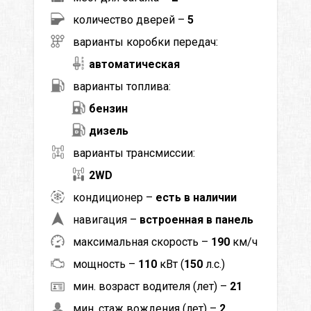
количество дверей –
5
варианты коробки передач:
автоматическая
варианты топлива:
бензин
дизель
варианты трансмиссии:
2WD
кондиционер –
есть в наличии
навигация –
встроенная в панель
максимальная скорость –
190
км/ч
мощность –
110
кВт (
150
л.с.)
мин. возраст водителя (лет) –
21
мин. стаж вождения (лет) –
2