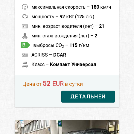
максимальная скорость –
180
км/ч
мощность –
92
кВт (
125
л.с.)
мин. возраст водителя (лет) –
21
мин. стаж вождения (лет) –
2
выбросы CO
–
115
г/км
2
ACRISS –
DCAR
Класс –
Компакт Универсал
52
EUR
Цена от
в сутки
ДЕТАЛЬНЕЙ