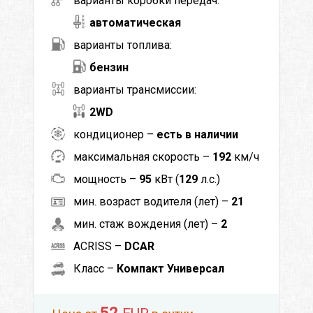
варианты коробки передач:
автоматическая
варианты топлива:
бензин
варианты трансмиссии:
2WD
кондиционер –
есть в наличии
максимальная скорость –
192
км/ч
мощность –
95
кВт (
129
л.с.)
мин. возраст водителя (лет) –
21
мин. стаж вождения (лет) –
2
ACRISS –
DCAR
Класс –
Компакт Универсал