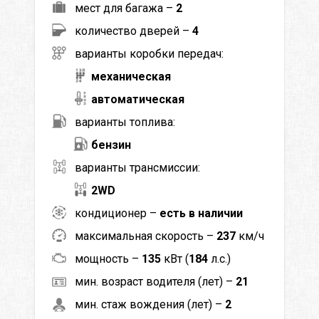
мест для багажа –
2
количество дверей –
4
варианты коробки передач:
механическая
автоматическая
варианты топлива:
бензин
варианты трансмиссии:
2WD
кондиционер –
есть в наличии
максимальная скорость –
237
км/ч
мощность –
135
кВт (
184
л.с.)
мин. возраст водителя (лет) –
21
мин. стаж вождения (лет) –
2