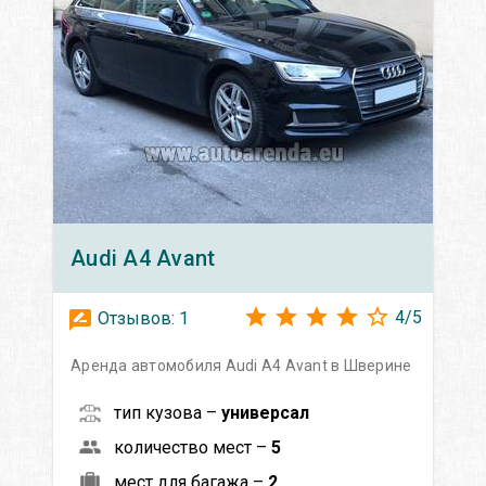
Audi
A4 Avant
4
/
5
Отзывов:
1
Аренда автомобиля Audi A4 Avant в Шверине
тип кузова –
универсал
количество мест –
5
мест для багажа –
2