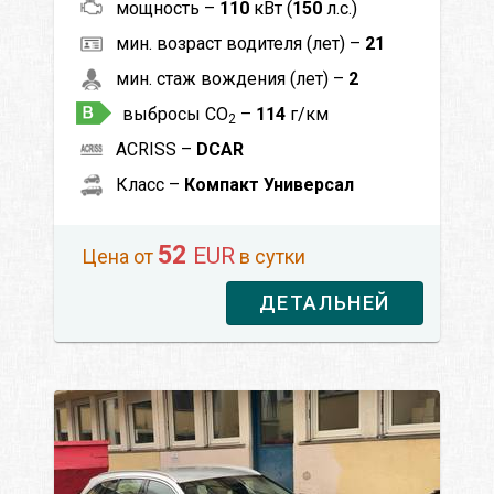
мощность –
110
кВт (
150
л.с.)
мин. возраст водителя (лет) –
21
мин. стаж вождения (лет) –
2
выбросы CO
–
114
г/км
2
ACRISS –
DCAR
Класс –
Компакт Универсал
52
EUR
Цена от
в сутки
ДЕТАЛЬНЕЙ