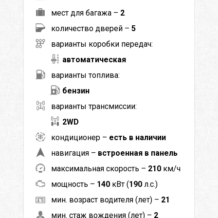
мест для багажа –
2
количество дверей –
5
варианты коробки передач:
автоматическая
варианты топлива:
бензин
варианты трансмиссии:
2WD
кондиционер –
есть в наличии
навигация –
встроенная в панель
максимальная скорость –
210
км/ч
мощность –
140
кВт (
190
л.с.)
мин. возраст водителя (лет) –
21
мин. стаж вождения (лет) –
2