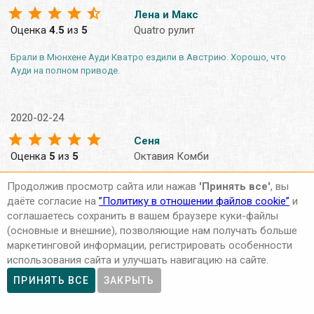
Лена и Макс
Оценка
4.5
из
5
Quatro рулит
Брали в Мюнхене Ауди Кватро ездили в Австрию. Хорошо, что
Ауди на полном приводе.
2020-02-24
Сеня
Оценка
5
из
5
Октавия Комби
Коми от Шкоды думаю цена/качество самый оптимальный
Продолжив просмотр сайта или нажав
'Принять все'
, вы
вариант. Сама Октавия не тяжёлая, быстрая, для семьи покатит.
даёте согласие на
”Политику в отношении файлов cookie”
и
Места в багажнике много.
соглашаетесь сохранить в вашем браузере куки-файлы
(основные и внешние), позволяющие нам получать больше
маркетинговой информации, регистрировать особенности
2020-02-24
использования сайта и улучшать навигацию на сайте.
Илья
ПРИНЯТЬ ВСЕ
ЗАКРЫТЬ
Оценка
4
из
5
другое авто