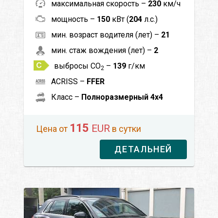
максимальная скорость –
230
км/ч
мощность –
150
кВт (
204
л.с.)
мин. возраст водителя (лет) –
21
мин. стаж вождения (лет) –
2
выбросы CO
–
139
г/км
2
ACRISS –
FFER
Класс –
Полноразмерный 4x4
115
EUR
Цена от
в сутки
ДЕТАЛЬНЕЙ