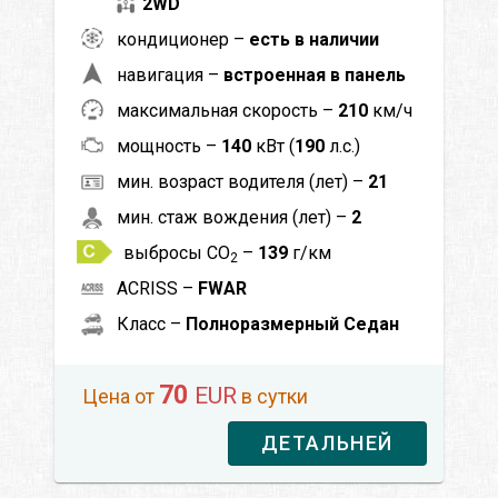
2WD
кондиционер –
есть в наличии
навигация –
встроенная в панель
максимальная скорость –
210
км/ч
мощность –
140
кВт (
190
л.с.)
мин. возраст водителя (лет) –
21
мин. стаж вождения (лет) –
2
выбросы CO
–
139
г/км
2
ACRISS –
FWAR
Класс –
Полноразмерный Седан
70
EUR
Цена от
в сутки
ДЕТАЛЬНЕЙ