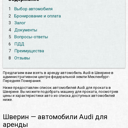
1
Выбор автомобиля
2
Бронирование и оплата
3
Залог
4
Документы
5
Вопросы-ответы
6
ПДД
7
Преимущества
8
Отзывы
Предлагаем вам взять в аренду автомобиль Audi в Шверине в
административном центре федеральной земли Мекленбург-
Передняя Померания.
Ниже предоставлен список автомобилей Audi для проката в
Шверине. Вы можете подобрать машину для проката, посмотрев
цены и характеристики авто из списка доступных автомобилей
ниже.
Шверин — автомобили Audi для
аренды