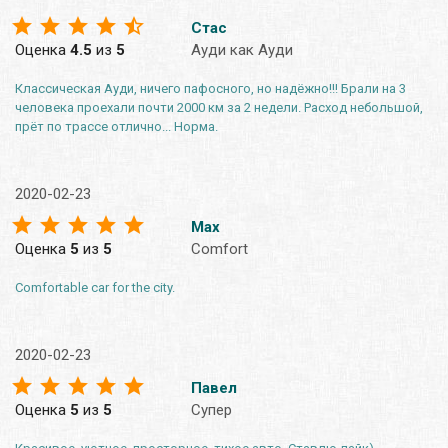
Стас
Оценка
4.5
из
5
Ауди как Ауди
Классическая Ауди, ничего пафосного, но надёжно!!! Брали на 3
человека проехали почти 2000 км за 2 недели. Расход небольшой,
прёт по трассе отлично... Норма.
2020-02-23
Max
Оценка
5
из
5
Comfort
Comfortable car for the city.
2020-02-23
Павел
Оценка
5
из
5
Супер