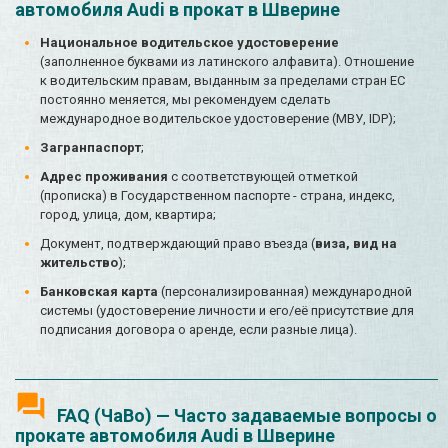
автомобиля Audi в прокат в Шверине
Национальное водительское удостоверение
(заполненное буквами из латинского алфавита). Отношение
к водительским правам, выданным за пределами стран ЕС
постоянно меняется, мы рекомендуем сделать
международное водительское удостоверение (МВУ, IDP);
Загранпаспорт
;
Адрес проживания
с соответствующей отметкой
(прописка) в Государственном паспорте - страна, индекс,
город, улица, дом, квартира;
Документ, подтверждающий право въезда (
виза, вид на
жительство
);
Банковская карта
(персонализированная) международной
системы (удостоверение личности и его/её присутствие для
подписания договора о аренде, если разные лица).
FAQ (ЧаВо) — Часто задаваемые вопросы о
прокате автомобиля Audi в Шверине