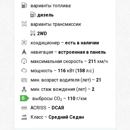
варианты топлива:
дизель
варианты трансмиссии:
2WD
кондиционер –
есть в наличии
навигация –
встроенная в панель
максимальная скорость –
211
км/ч
мощность –
116
кВт (
158
л.с.)
мин. возраст водителя (лет) –
21
мин. стаж вождения (лет) –
2
выбросы CO
–
110
г/км
2
ACRISS –
DCAR
Класс –
Средний Седан