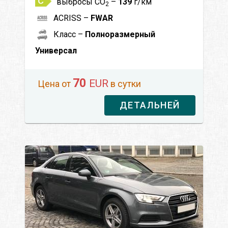
выбросы CO
–
139
г/км
2
ACRISS –
FWAR
Класс –
Полноразмерный
Универсал
70
EUR
Цена от
в сутки
ДЕТАЛЬНЕЙ