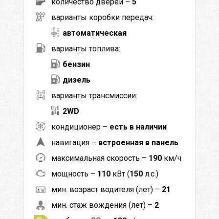
количество дверей –
5
варианты коробки передач:
автоматическая
варианты топлива:
бензин
дизель
варианты трансмиссии:
2WD
кондиционер –
есть в наличии
навигация –
встроенная в панель
максимальная скорость –
190
км/ч
мощность –
110
кВт (
150
л.с.)
мин. возраст водителя (лет) –
21
мин. стаж вождения (лет) –
2