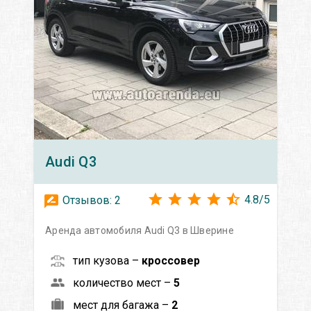
Audi
Q3
4.8
/
5
Отзывов:
2
Аренда автомобиля Audi Q3 в Шверине
тип кузова –
кроссовер
количество мест –
5
мест для багажа –
2