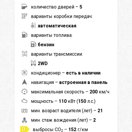
количество дверей –
5
варианты коробки передач:
автоматическая
варианты топлива:
бензин
варианты трансмиссии:
2WD
кондиционер –
есть в наличии
навигация –
встроенная в панель
максимальная скорость –
200
км/ч
мощность –
110
кВт (
150
л.с.)
мин. возраст водителя (лет) –
21
мин. стаж вождения (лет) –
2
выбросы CO
–
152
г/км
2