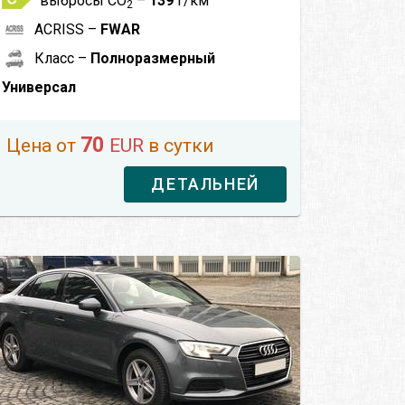
выбросы CO
–
139
г/км
2
ACRISS –
FWAR
Класс –
Полноразмерный
Универсал
70
Цена от
EUR
в сутки
ДЕТАЛЬНЕЙ