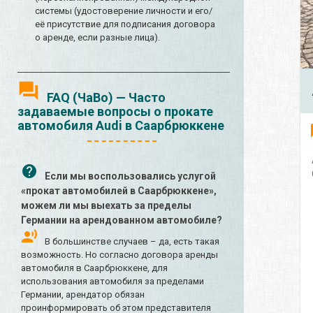
системы (удостоверение личности и его/
её присутствие для подписания договора
о аренде, если разные лица).
FAQ (ЧаВо) — Часто
задаваемые вопросы о прокате
автомобиля Audi в Саарбрюккене
Если мы воспользовались услугой
«прокат автомобилей в Саарбрюккене»,
можем ли мы выехать за пределы
Германии на арендованном автомобиле?
В большинстве случаев – да, есть такая
возможность. Но согласно договора аренды
автомобиля в Саарбрюккене, для
использования автомобиля за пределами
Германии, арендатор обязан
проинформировать об этом представителя