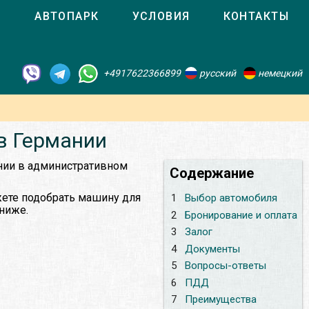
О
АВТОПАРК
УСЛОВИЯ
КОНТАКТЫ
+4917622366899
русский
немецкий
в Германии
ании в административном
Содержание
жете подобрать машину для
1
Выбор автомобиля
 ниже.
2
Бронирование и оплата
3
Залог
4
Документы
5
Вопросы-ответы
6
ПДД
7
Преимущества