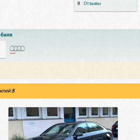
8
Отзывы
обиля
илей:
5