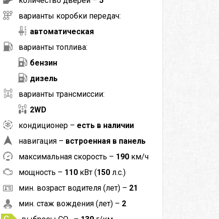
количество дверей –
5
варианты коробки передач:
автоматическая
варианты топлива:
бензин
дизель
варианты трансмиссии:
2WD
кондиционер –
есть в наличии
навигация –
встроенная в панель
максимальная скорость –
190
км/ч
мощность –
110
кВт (
150
л.с.)
мин. возраст водителя (лет) –
21
мин. стаж вождения (лет) –
2