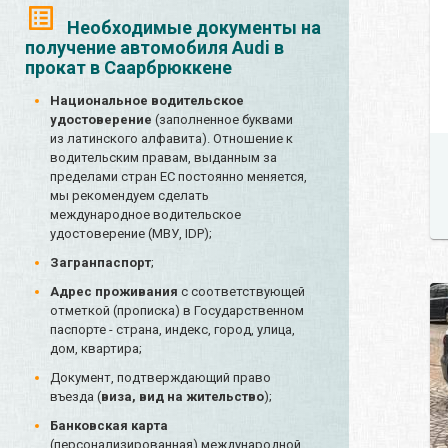
Необходимые документы на
получение автомобиля Audi в
прокат в Саарбрюккене
Национальное водительское
удостоверение
(заполненное буквами
из латинского алфавита). Отношение к
водительским правам, выданным за
пределами стран ЕС постоянно меняется,
мы рекомендуем сделать
международное водительское
удостоверение (МВУ, IDP);
Загранпаспорт
;
Адрес проживания
с соответствующей
отметкой (прописка) в Государственном
паспорте - страна, индекс, город, улица,
дом, квартира;
Документ, подтверждающий право
въезда (
виза, вид на жительство
);
Банковская карта
(персонализированная) международной