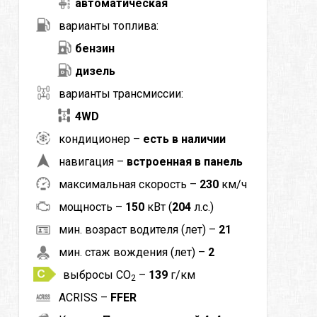
автоматическая
варианты топлива:
бензин
дизель
варианты трансмиссии:
4WD
кондиционер –
есть в наличии
навигация –
встроенная в панель
максимальная скорость –
230
км/ч
мощность –
150
кВт (
204
л.с.)
мин. возраст водителя (лет) –
21
мин. стаж вождения (лет) –
2
выбросы CO
–
139
г/км
2
ACRISS –
FFER