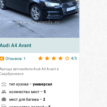
Audi
A4 Avant
4
/
5
Отзывов:
1
Аренда автомобиля Audi A4 Avant в
Саарбрюккене
тип кузова –
универсал
количество мест –
5
мест для багажа –
2