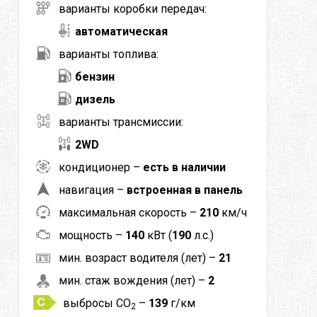
варианты коробки передач:
автоматическая
варианты топлива:
бензин
дизель
варианты трансмиссии:
2WD
кондиционер –
есть в наличии
навигация –
встроенная в панель
максимальная скорость –
210
км/ч
мощность –
140
кВт (
190
л.с.)
мин. возраст водителя (лет) –
21
мин. стаж вождения (лет) –
2
выбросы CO
–
139
г/км
2