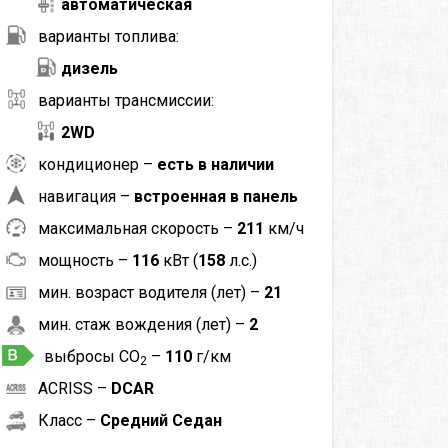
автоматическая
варианты топлива:
дизель
варианты трансмиссии:
2WD
кондиционер –
есть в наличии
навигация –
встроенная в панель
максимальная скорость –
211
км/ч
мощность –
116
кВт (
158
л.с.)
мин. возраст водителя (лет) –
21
мин. стаж вождения (лет) –
2
выбросы CO
–
110
г/км
2
ACRISS –
DCAR
Класс –
Средний Седан