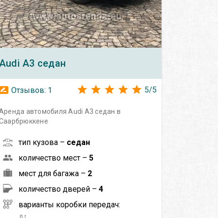
Audi
A3 седан
5
/
5
Отзывов:
1
Аренда автомобиля Audi A3 седан в
Саарбрюккене
тип кузова –
седан
количество мест –
5
мест для багажа –
2
количество дверей –
4
варианты коробки передач: