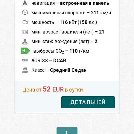
навигация –
встроенная в панель
максимальная скорость –
211
км/ч
мощность –
116
кВт (
158
л.с.)
мин. возраст водителя (лет) –
21
мин. стаж вождения (лет) –
2
выбросы CO
–
110
г/км
2
ACRISS –
DCAR
Класс –
Средний Седан
52
EUR
Цена от
в сутки
ДЕТАЛЬНЕЙ
1