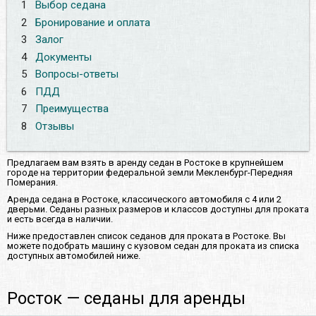
1
Выбор седана
2
Бронирование и оплата
3
Залог
4
Документы
5
Вопросы-ответы
6
ПДД
7
Преимущества
8
Отзывы
Предлагаем вам взять в аренду седан в Ростоке в крупнейшем
городе на территории федеральной земли Мекленбург-Передняя
Померания.
Аренда седана в Ростоке, классического автомобиля с 4 или 2
дверьми. Седаны разных размеров и классов доступны для проката
и есть всегда в наличии.
Ниже предоставлен список седанов для проката в Ростоке. Вы
можете подобрать машину с кузовом седан для проката из списка
доступных автомобилей ниже.
Росток — седаны для аренды