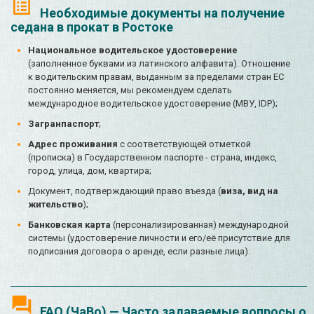
Необходимые документы на получение
седана в прокат в Ростоке
Национальное водительское удостоверение
(заполненное буквами из латинского алфавита). Отношение
к водительским правам, выданным за пределами стран ЕС
постоянно меняется, мы рекомендуем сделать
международное водительское удостоверение (МВУ, IDP);
Загранпаспорт
;
Адрес проживания
с соответствующей отметкой
(прописка) в Государственном паспорте - страна, индекс,
город, улица, дом, квартира;
Документ, подтверждающий право въезда (
виза, вид на
жительство
);
Банковская карта
(персонализированная) международной
системы (удостоверение личности и его/её присутствие для
подписания договора о аренде, если разные лица).
FAQ (ЧаВо) — Часто задаваемые вопросы о