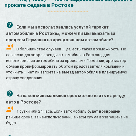
прокате седана в Ростоке
Если мы воспользовались услугой «прокат
автомобилей в Ростоке», можем ли мы выехать за
пределы Германии на арендованном автомобиле?
В большинстве случаев – да, есть такая возможность. Но
согласно договора аренды автомобиля в Ростоке, для
использования автомобиля за пределами Германии, арендатор
обязан проинформировать об этом представителя компании и
уточнить – нет ли запрета на выезд автомобиля в планируемую
страну следования.
На какой минимальный срок можно взять в аренду
авто в Ростоке?
1 сутки или 24 часа. Если автомобиль будет возвращён
раньше срока, за неиспользованные часы сумма возвращена не
будет.