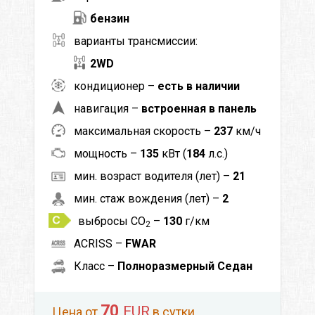
бензин
варианты трансмиссии:
2WD
кондиционер –
есть в наличии
навигация –
встроенная в панель
максимальная скорость –
237
км/ч
мощность –
135
кВт (
184
л.с.)
мин. возраст водителя (лет) –
21
мин. стаж вождения (лет) –
2
выбросы CO
–
130
г/км
2
ACRISS –
FWAR
Класс –
Полноразмерный Седан
70
EUR
Цена от
в сутки