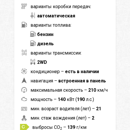
варианты коробки передач:
автоматическая
варианты топлива:
бензин
дизель
варианты трансмиссии:
2WD
кондиционер –
есть в наличии
навигация –
встроенная в панель
максимальная скорость –
210
км/ч
мощность –
140
кВт (
190
л.с.)
мин. возраст водителя (лет) –
21
мин. стаж вождения (лет) –
2
выбросы CO
–
139
г/км
2