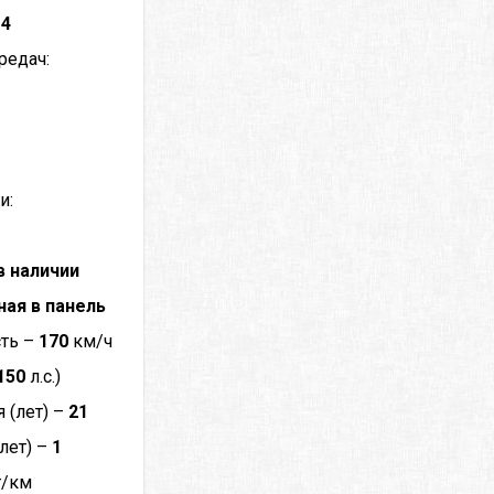
–
4
редач:
и:
в наличии
ная в панель
сть –
170
км/ч
150
л.с.)
 (лет) –
21
лет) –
1
г/км