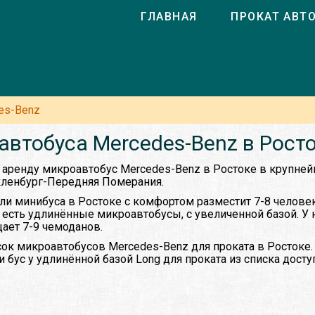
ГЛАВНАЯ
ПРОКАТ АВТ
es-Benz
втобуса Mercedes-Benz в Рост
 аренду микроавтобус Mercedes-Benz в Ростоке в крупней
ленбург-Передняя Померания.
ли минибуса в Ростоке с комфортом разместит 7-8 челове
ы есть удлинённые микроавтобусы, с увеличенной базой. У
ает 7-9 чемоданов.
ок микроавтобусов Mercedes-Benz для проката в Ростоке
 бус у удлинённой базой Long для проката из списка дост