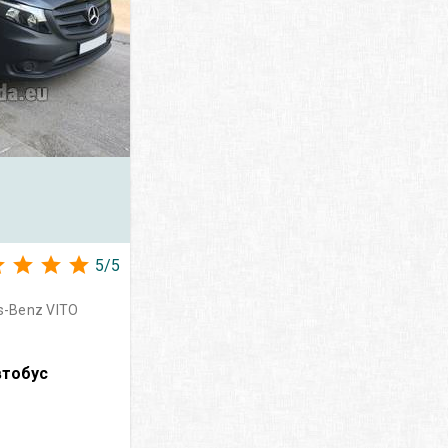
5
/
5
-Benz VITO
втобус