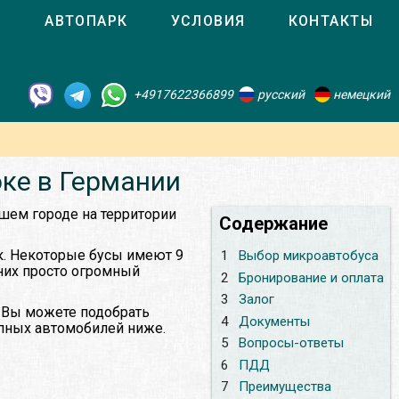
О
АВТОПАРК
УСЛОВИЯ
КОНТАКТЫ
+4917622366899
русский
немецкий
оке в Германии
шем городе на территории
Содержание
к. Некоторые бусы имеют 9
1
Выбор микроавтобуса
 них просто огромный
2
Бронирование и оплата
3
Залог
. Вы можете подобрать
4
Документы
упных автомобилей ниже.
5
Вопросы-ответы
6
ПДД
7
Преимущества