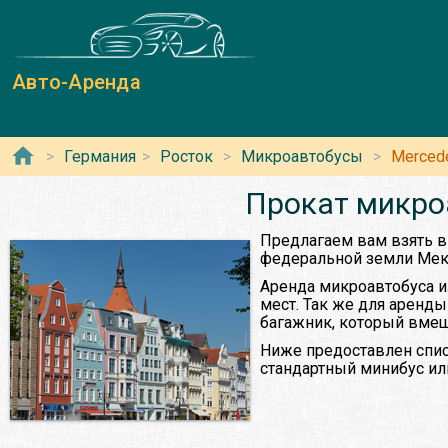
Авто-Аренда
Германия
Росток
Микроавтобусы
Merced
Прокат микроа
Предлагаем вам взять в
федеральной земли Мек
Аренда микроавтобуса и
мест. Так же для аренд
багажник, который вмещ
Ниже предоставлен спис
стандартный минибус или