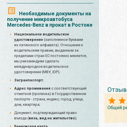
Необходимые документы на
получение микроавтобуса
Mercedes-Benz в прокат в Ростоке
Национальное водительское
удостоверение
(заполненное буквами
из латинского алфавита). Отношение к
водительским правам, выданным за
пределами стран ЕС постоянно меняется,
мы рекомендуем сделать
международное водительское
удостоверение (МВУ, IDP);
Загранпаспорт
;
Отзыв
Адрес проживания
с соответствующей
отметкой (прописка) в Государственном
паспорте - страна, индекс, город, улица,
дом, квартира;
Общий р
Документ, подтверждающий право
въезда (
виза, вид на жительство
);
Банковская карта