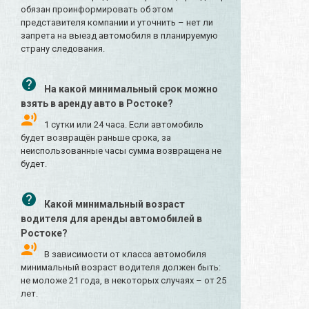
обязан проинформировать об этом
представителя компании и уточнить – нет ли
запрета на выезд автомобиля в планируемую
страну следования.
На какой минимальный срок можно
взять в аренду авто в Ростоке?
1 сутки или 24 часа. Если автомобиль
будет возвращён раньше срока, за
неиспользованные часы сумма возвращена не
будет.
Какой минимальный возраст
водителя для аренды автомобилей в
Ростоке?
В зависимости от класса автомобиля
минимальный возраст водителя должен быть:
не моложе 21 года, в некоторых случаях – от 25
лет.