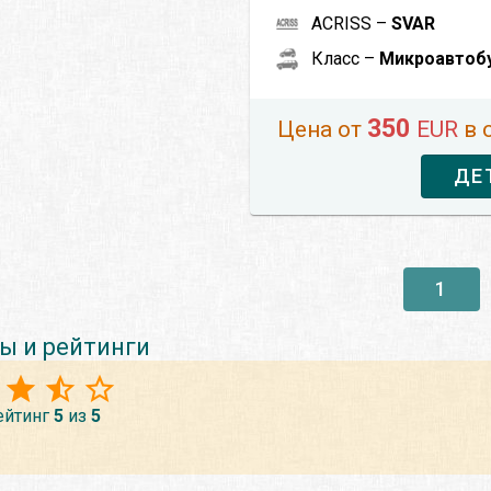
ACRISS –
SVAR
Класс –
Микроавтобу
350
Цена от
EUR
в 
ДЕ
1
ы и рейтинги
ейтинг
5
из
5