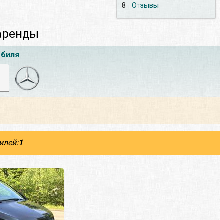
8
Отзывы
 аренды
обиля
илей:
1