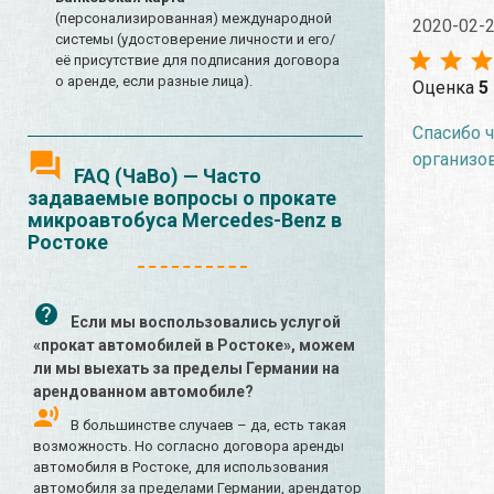
(персонализированная) международной
2020-02-
системы (удостоверение личности и его/
её присутствие для подписания договора
о аренде, если разные лица).
Оценка
5
Спасибо ч
организов
FAQ (ЧаВо) — Часто
задаваемые вопросы о прокате
микроавтобуса Mercedes-Benz в
Ростоке
Если мы воспользовались услугой
«прокат автомобилей в Ростоке», можем
ли мы выехать за пределы Германии на
арендованном автомобиле?
В большинстве случаев – да, есть такая
возможность. Но согласно договора аренды
автомобиля в Ростоке, для использования
автомобиля за пределами Германии, арендатор