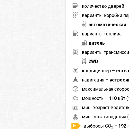
количество дверей 
варианты коробки пе
автоматическая
варианты топлива:
дизель
варианты трансмисси
2WD
кондиционер –
есть 
навигация –
встроен
максимальная скоро
мощность –
110
кВт (
мин. возраст водителя
мин. стаж вождения (
выбросы CO
–
192
2