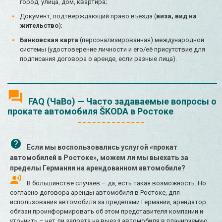
город, улица, дом, квартира;
Документ, подтверждающий право въезда (
виза, вид на
жительство
);
Банковская карта
(персонализированная) международной
системы (удостоверение личности и его/её присутствие для
подписания договора о аренде, если разные лица).
FAQ (ЧаВо) — Часто задаваемые вопросы о
прокате автомобиля ŠKODA в Ростоке
Если мы воспользовались услугой «прокат
автомобилей в Ростоке», можем ли мы выехать за
пределы Германии на арендованном автомобиле?
В большинстве случаев – да, есть такая возможность. Но
согласно договора аренды автомобиля в Ростоке, для
использования автомобиля за пределами Германии, арендатор
обязан проинформировать об этом представителя компании и
уточнить – нет ли запрета на выезд автомобиля в планируемую