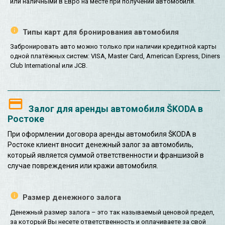
или наличными в Евро на месте при получении автомобиля.
Типы карт для бронирования автомобиля
Забронировать авто можно только при наличии кредитной карты
одной платёжных систем: VISA, Master Card, American Express, Diners
Club International или JCB.
Залог для аренды автомобиля ŠKODA в
Ростоке
При оформлении договора аренды автомобиля ŠKODA в
Ростоке клиент вносит денежный залог за автомобиль,
который является суммой ответственности и франшизой в
случае повреждения или кражи автомобиля.
Размер денежного залога
Денежный размер залога – это так называемый ценовой предел,
за который Вы несете ответственность и оплачиваете за свой