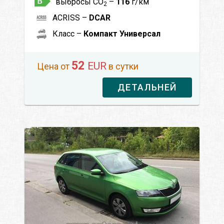
выбросы CO
–
116
г/км
2
ACRISS –
DCAR
Класс –
Компакт Универсал
52
EUR
Цена от
в сутки
ДЕТАЛЬНЕЙ