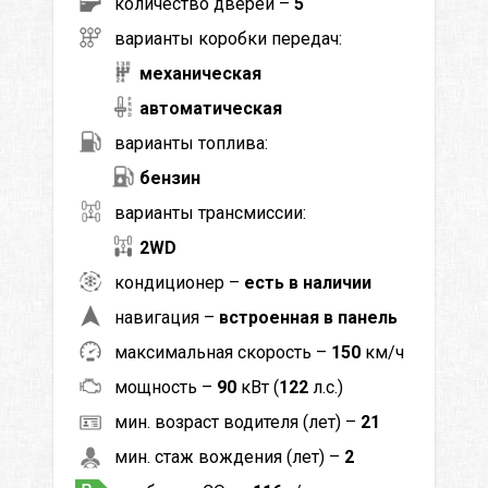
количество дверей –
5
варианты коробки передач:
механическая
автоматическая
варианты топлива:
бензин
варианты трансмиссии:
2WD
кондиционер –
есть в наличии
навигация –
встроенная в панель
максимальная скорость –
150
км/ч
мощность –
90
кВт (
122
л.с.)
мин. возраст водителя (лет) –
21
мин. стаж вождения (лет) –
2