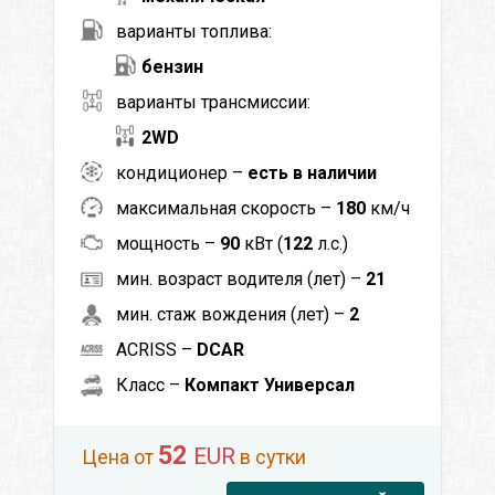
варианты топлива:
бензин
варианты трансмиссии:
2WD
кондиционер –
есть в наличии
максимальная скорость –
180
км/ч
мощность –
90
кВт (
122
л.с.)
мин. возраст водителя (лет) –
21
мин. стаж вождения (лет) –
2
ACRISS –
DCAR
Класс –
Компакт Универсал
52
EUR
Цена от
в сутки