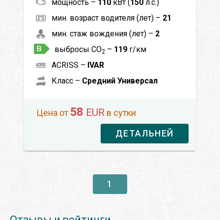
мощность –
110
кВт (
150
л.с.)
мин. возраст водителя (лет) –
21
мин. стаж вождения (лет) –
2
выбросы CO
–
119
г/км
2
ACRISS –
IVAR
Класс –
Средний Универсал
58
EUR
Цена от
в сутки
ДЕТАЛЬНЕЙ
1
Отзывы и рейтинги