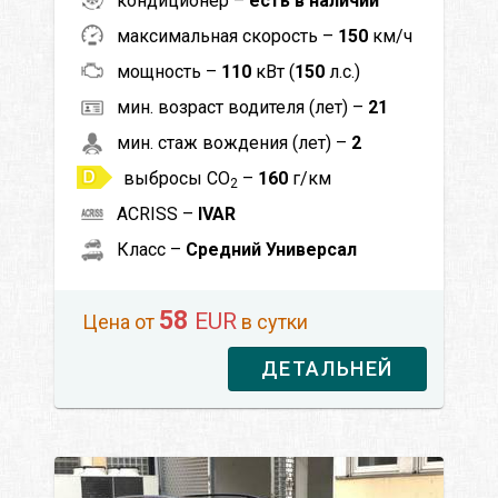
кондиционер –
есть в наличии
максимальная скорость –
150
км/ч
мощность –
110
кВт (
150
л.с.)
мин. возраст водителя (лет) –
21
мин. стаж вождения (лет) –
2
выбросы CO
–
160
г/км
2
ACRISS –
IVAR
Класс –
Средний Универсал
58
EUR
Цена от
в сутки
ДЕТАЛЬНЕЙ