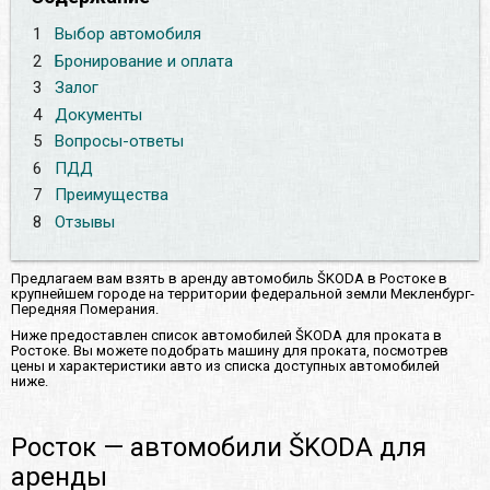
1
Выбор автомобиля
2
Бронирование и оплата
3
Залог
4
Документы
5
Вопросы-ответы
6
ПДД
7
Преимущества
8
Отзывы
Предлагаем вам взять в аренду автомобиль ŠKODA в Ростоке в
крупнейшем городе на территории федеральной земли Мекленбург-
Передняя Померания.
Ниже предоставлен список автомобилей ŠKODA для проката в
Ростоке. Вы можете подобрать машину для проката, посмотрев
цены и характеристики авто из списка доступных автомобилей
ниже.
Росток — автомобили ŠKODA для
аренды