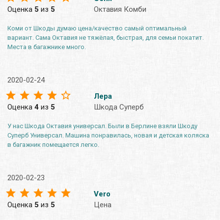
Оценка
5
из
5
Октавия Комби
Коми от Шкоды думаю цена/качество самый оптимальный
вариант. Сама Октавия не тяжёлая, быстрая, для семьи покатит.
Места в багажнике много.
2020-02-24
Лера
Оценка
4
из
5
Шкода Суперб
У нас Шкода Октавия универсал. Были в Берлине взяли Шкоду
Суперб Универсал. Машина понравилась, новая и детская коляска
в багажник помещается легко.
2020-02-23
Vero
Оценка
5
из
5
Цена