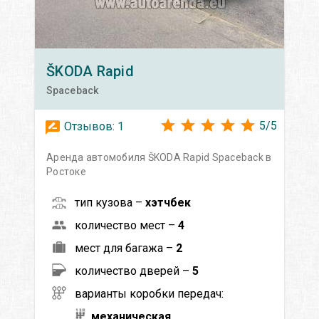
ŠKODA
Rapid
Spaceback
5
/
5
Отзывов:
1
Аренда автомобиля ŠKODA Rapid Spaceback в
Ростоке
тип кузова –
хэтчбек
количество мест –
4
мест для багажа –
2
количество дверей –
5
варианты коробки передач:
механическая