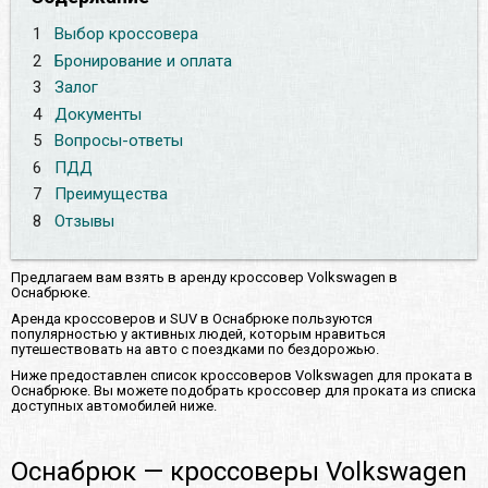
1
Выбор кроссовера
2
Бронирование и оплата
3
Залог
4
Документы
5
Вопросы-ответы
6
ПДД
7
Преимущества
8
Отзывы
Предлагаем вам взять в аренду кроссовер Volkswagen в
Оснабрюке.
Аренда кроссоверов и SUV в Оснабрюке пользуются
популярностью у активных людей, которым нравиться
путешествовать на авто с поездками по бездорожью.
Ниже предоставлен список кроссоверов Volkswagen для проката в
Оснабрюке. Вы можете подобрать кроссовер для проката из списка
доступных автомобилей ниже.
Оснабрюк — кроссоверы Volkswagen