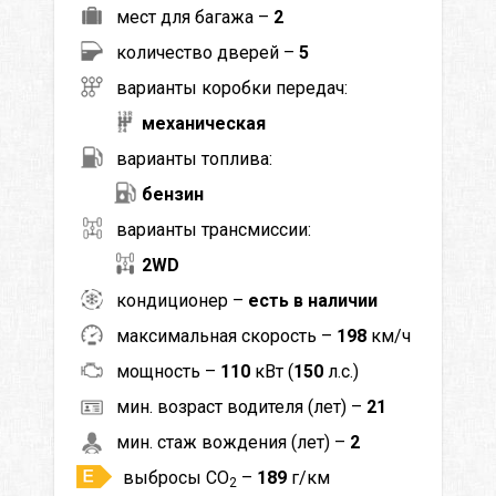
мест для багажа –
2
количество дверей –
5
варианты коробки передач:
механическая
варианты топлива:
бензин
варианты трансмиссии:
2WD
кондиционер –
есть в наличии
максимальная скорость –
198
км/ч
мощность –
110
кВт (
150
л.с.)
мин. возраст водителя (лет) –
21
мин. стаж вождения (лет) –
2
выбросы CO
–
189
г/км
2