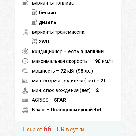
варианты топлива:
бензин
дизель
варианты трансмиссии:
2WD
кондиционер –
есть в наличии
максимальная скорость –
190
км/ч
мощность –
72
кВт (
98
л.с.)
мин. возраст водителя (лет) –
21
мин. стаж вождения (лет) –
2
ACRISS –
SFAR
Класс –
Полноразмерный 4x4
66
EUR
Цена от
в сутки