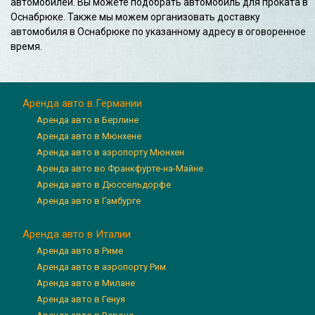
автомобилей. Вы можете подобрать автомобиль для проката в
Оснабрюке. Также мы можем организовать доставку
автомобиля в Оснабрюке по указанному адресу в оговоренное
время.
Аренда авто в Германии
Аренда авто в Берлине
Аренда авто в Мюнхене
Аренда авто в аэропорту Мюнхен
Аренда авто во Франкфурте-на-Майне
Аренда авто в Дюссельдорфе
Аренда авто в Гамбурге
Аренда авто в Италии
Аренда авто в Риме
Аренда авто в аэропорту Рим
Аренда авто в Милане
Аренда авто в Генуя