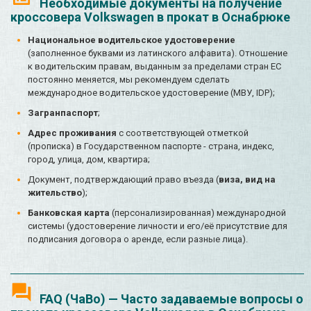
Необходимые документы на получение
кроссовера Volkswagen в прокат в Оснабрюке
Национальное водительское удостоверение
(заполненное буквами из латинского алфавита). Отношение
к водительским правам, выданным за пределами стран ЕС
постоянно меняется, мы рекомендуем сделать
международное водительское удостоверение (МВУ, IDP);
Загранпаспорт
;
Адрес проживания
с соответствующей отметкой
(прописка) в Государственном паспорте - страна, индекс,
город, улица, дом, квартира;
Документ, подтверждающий право въезда (
виза, вид на
жительство
);
Банковская карта
(персонализированная) международной
системы (удостоверение личности и его/её присутствие для
подписания договора о аренде, если разные лица).
FAQ (ЧаВо) — Часто задаваемые вопросы о