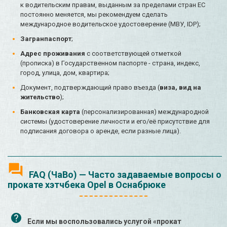
к водительским правам, выданным за пределами стран ЕС
постоянно меняется, мы рекомендуем сделать
международное водительское удостоверение (МВУ, IDP);
Загранпаспорт
;
Адрес проживания
с соответствующей отметкой
(прописка) в Государственном паспорте - страна, индекс,
город, улица, дом, квартира;
Документ, подтверждающий право въезда (
виза, вид на
жительство
);
Банковская карта
(персонализированная) международной
системы (удостоверение личности и его/её присутствие для
подписания договора о аренде, если разные лица).
FAQ (ЧаВо) — Часто задаваемые вопросы о
прокате хэтчбека Opel в Оснабрюке
Если мы воспользовались услугой «прокат