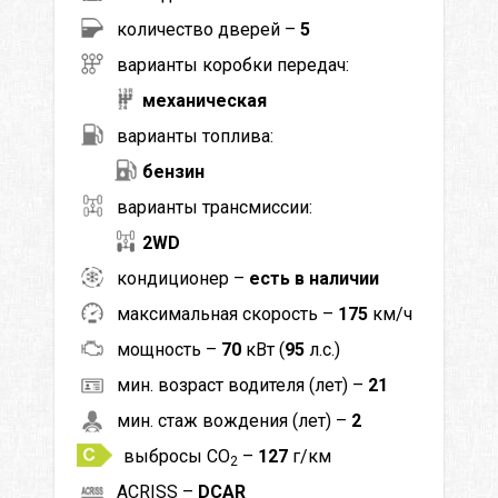
количество дверей –
5
варианты коробки передач:
механическая
варианты топлива:
бензин
варианты трансмиссии:
2WD
кондиционер –
есть в наличии
максимальная скорость –
175
км/ч
мощность –
70
кВт (
95
л.с.)
мин. возраст водителя (лет) –
21
мин. стаж вождения (лет) –
2
выбросы CO
–
127
г/км
2
ACRISS –
DCAR