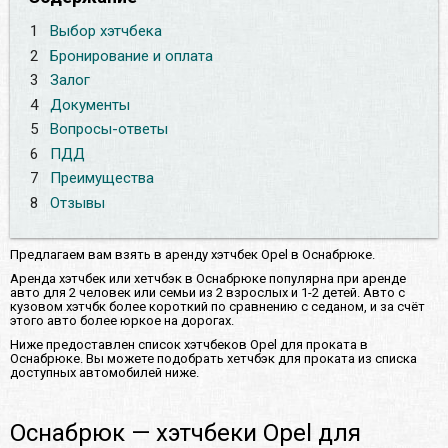
1
Выбор хэтчбека
2
Бронирование и оплата
3
Залог
4
Документы
5
Вопросы-ответы
6
ПДД
7
Преимущества
8
Отзывы
Предлагаем вам взять в аренду хэтчбек Opel в Оснабрюке.
Аренда хэтчбек или хетчбэк в Оснабрюке популярна при аренде
авто для 2 человек или семьи из 2 взрослых и 1-2 детей. Авто с
кузовом хэтчбк более короткий по сравнению с седаном, и за счёт
этого авто более юркое на дорогах.
Ниже предоставлен список хэтчбеков Opel для проката в
Оснабрюке. Вы можете подобрать хетчбэк для проката из списка
доступных автомобилей ниже.
Оснабрюк — хэтчбеки Opel для