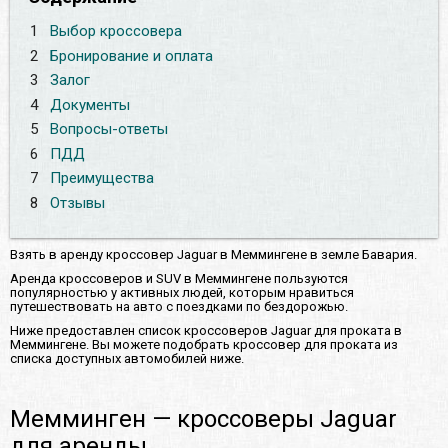
1
Выбор кроссовера
2
Бронирование и оплата
3
Залог
4
Документы
5
Вопросы-ответы
6
ПДД
7
Преимущества
8
Отзывы
Взять в аренду кроссовер Jaguar в Меммингене в земле Бавария.
Аренда кроссоверов и SUV в Меммингене пользуются
популярностью у активных людей, которым нравиться
путешествовать на авто с поездками по бездорожью.
Ниже предоставлен список кроссоверов Jaguar для проката в
Меммингене. Вы можете подобрать кроссовер для проката из
списка доступных автомобилей ниже.
Мемминген — кроссоверы Jaguar
для аренды