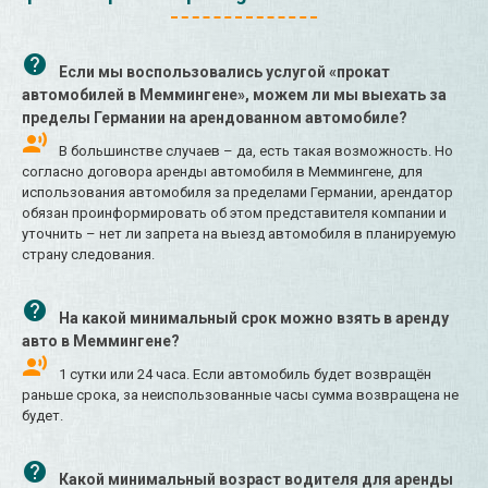
Если мы воспользовались услугой «прокат
автомобилей в Меммингене», можем ли мы выехать за
пределы Германии на арендованном автомобиле?
В большинстве случаев – да, есть такая возможность. Но
согласно договора аренды автомобиля в Меммингене, для
использования автомобиля за пределами Германии, арендатор
обязан проинформировать об этом представителя компании и
уточнить – нет ли запрета на выезд автомобиля в планируемую
страну следования.
На какой минимальный срок можно взять в аренду
авто в Меммингене?
1 сутки или 24 часа. Если автомобиль будет возвращён
раньше срока, за неиспользованные часы сумма возвращена не
будет.
Какой минимальный возраст водителя для аренды