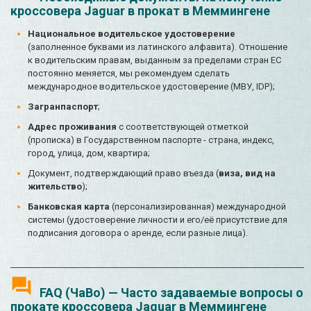
кроссовера Jaguar в прокат в Меммингене
Национальное водительское удостоверение
(заполненное буквами из латинского алфавита). Отношение
к водительским правам, выданным за пределами стран ЕС
постоянно меняется, мы рекомендуем сделать
международное водительское удостоверение (МВУ, IDP);
Загранпаспорт
;
Адрес проживания
с соответствующей отметкой
(прописка) в Государственном паспорте - страна, индекс,
город, улица, дом, квартира;
Документ, подтверждающий право въезда (
виза, вид на
жительство
);
Банковская карта
(персонализированная) международной
системы (удостоверение личности и его/её присутствие для
подписания договора о аренде, если разные лица).
FAQ (ЧаВо) — Часто задаваемые вопросы о
прокате кроссовера Jaguar в Меммингене