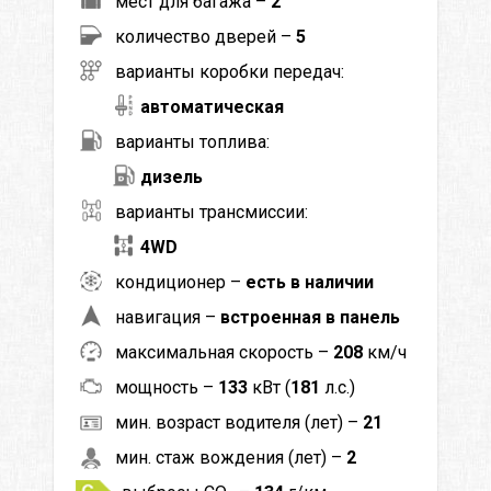
мест для багажа –
2
количество дверей –
5
варианты коробки передач:
автоматическая
варианты топлива:
дизель
варианты трансмиссии:
4WD
кондиционер –
есть в наличии
навигация –
встроенная в панель
максимальная скорость –
208
км/ч
мощность –
133
кВт (
181
л.с.)
мин. возраст водителя (лет) –
21
мин. стаж вождения (лет) –
2