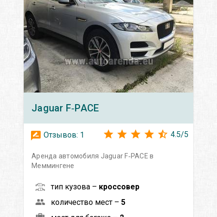
Jaguar
F‑PACE
4.5
/
5
Отзывов:
1
Аренда автомобиля Jaguar F‑PACE в
Меммингене
тип кузова –
кроссовер
количество мест –
5