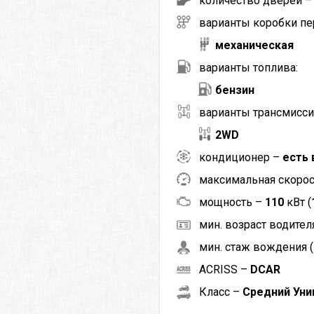
количество дверей 
варианты коробки пе
механическая
варианты топлива:
бензин
варианты трансмисси
2WD
кондиционер –
есть 
максимальная скоро
мощность –
110
кВт (
мин. возраст водителя
мин. стаж вождения (
ACRISS –
DCAR
Класс –
Средний Уни