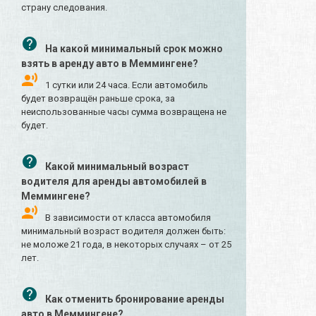
страну следования.
На какой минимальный срок можно
взять в аренду авто в Меммингене?
1 сутки или 24 часа. Если автомобиль
будет возвращён раньше срока, за
неиспользованные часы сумма возвращена не
будет.
Какой минимальный возраст
водителя для аренды автомобилей в
Меммингене?
В зависимости от класса автомобиля
минимальный возраст водителя должен быть:
не моложе 21 года, в некоторых случаях – от 25
лет.
Как отменить бронирование аренды
авто в Меммингене?