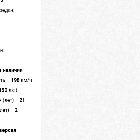
–
5
редач:
и:
в наличии
сть –
198
км/ч
150
л.с.)
 (лет) –
21
лет) –
2
версал