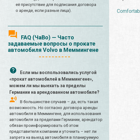
её присутствие для подписания договора
Comfortabl
о аренде, если разные лица).
FAQ (ЧаВо) — Часто
задаваемые вопросы о прокате
автомобиля Volvo в Меммингене
Если мы воспользовались услугой
«прокат автомобилей в Меммингене»,
можем ли мы выехать за пределы
Германии на арендованном автомобиле?
В большинстве случаев – да, есть такая
возможность. Но согласно договора аренды
автомобиля в Меммингене, для использования
автомобиля за пределами Германии, арендатор
обязан проинформировать об этом
представителя компании и уточнить – нет ли
запрета на выезд автомобиля в планируемую