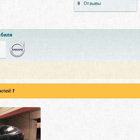
8
Отзывы
обиля
илей:
1