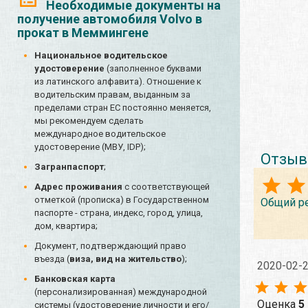
Необходимые документы на
получение автомобиля Volvo в
прокат в Меммингене
Национальное водительское
удостоверение
(заполненное буквами
из латинского алфавита). Отношение к
водительским правам, выданным за
пределами стран ЕС постоянно меняется,
мы рекомендуем сделать
международное водительское
удостоверение (МВУ, IDP);
Отзыв
Загранпаспорт
;
Адрес проживания
с соответствующей
отметкой (прописка) в Государственном
Общий р
паспорте - страна, индекс, город, улица,
дом, квартира;
Документ, подтверждающий право
въезда (
виза, вид на жительство
);
2020-02-
Банковская карта
(персонализированная) международной
Оценка
5
системы (удостоверение личности и его/