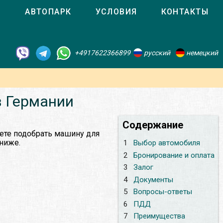
О
АВТОПАРК
УСЛОВИЯ
КОНТАКТЫ
+4917622366899
русский
немецкий
в Германии
Содержание
ете подобрать машину для
 ниже.
1
Выбор автомобиля
2
Бронирование и оплата
3
Залог
4
Документы
5
Вопросы-ответы
6
ПДД
7
Преимущества