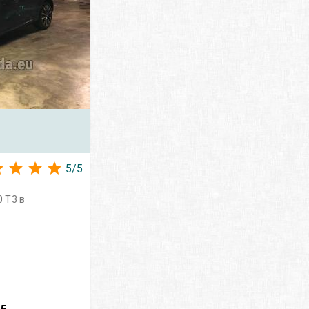
5
/
5
 T3 в