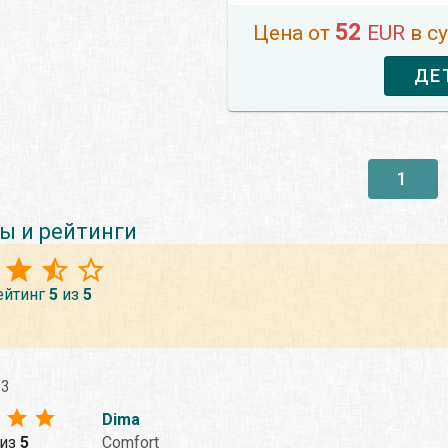
52
Цена от
EUR
в с
ДЕ
1
ы и рейтинги
ейтинг
5
из
5
23
Dima
из
5
Comfort