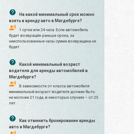
На какой минимальный срок можно
взять в аренду авто в Магдебурге?
1 сутки или 24 часа. Если автомобиль
будет возвращён раньше срока, за
неиспользованные часы сумма возвращена не
будет.
Какой минимальный возраст
водителя для аренды автомобилей в
Магдебурге?
В зависимости от класса автомобиля
минимальный возраст водителя должен быть:
не моложе 21 года, в некоторых случаях – от 25
лет.
Как отменить бронирование аренды
авто в Магдебурге?