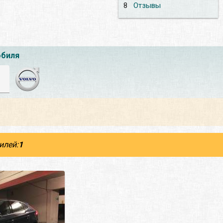
8
Отзывы
обиля
илей:
1