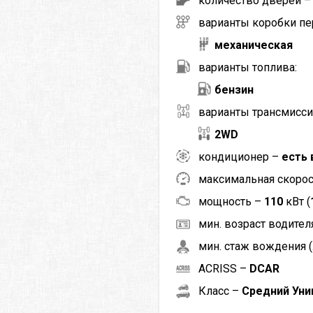
количество дверей 
варианты коробки пе
механическая
варианты топлива:
бензин
варианты трансмисси
2WD
кондиционер –
есть 
максимальная скоро
мощность –
110
кВт (
мин. возраст водителя
мин. стаж вождения (
ACRISS –
DCAR
Класс –
Средний Уни