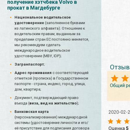
получение хэтчбека Volvo в
прокат в Магдебурге
Национальное водительское
удостоверение
(заполненное буквами
из латинского алфавита). Отношение к
водительским правам, выданным за
пределами стран ЕС постоянно меняется,
мы рекомендуем сделать
международное водительское
удостоверение (МВУ, IDP);
Загранпаспорт
;
Отзыв
Адрес проживания
с соответствующей
отметкой (прописка) в Государственном
паспорте - страна, индекс, город, улица,
Общий р
дом, квартира;
Документ, подтверждающий право
въезда (
виза, вид на жительство
);
2020-02-
Банковская карта
(персонализированная) международной
системы (удостоверение личности и его/
Оценка
5
её присутствие для подписания договора