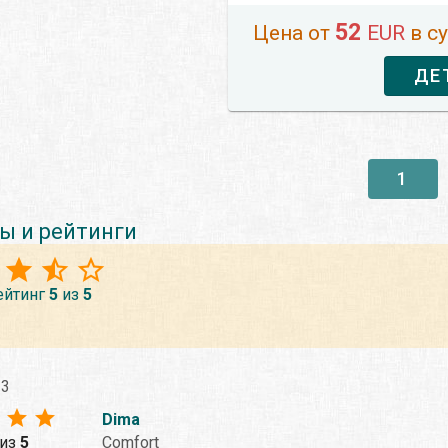
52
Цена от
EUR
в с
ДЕ
1
ы и рейтинги
ейтинг
5
из
5
23
Dima
из
5
Comfort