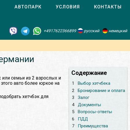
О
АВТОПАРК
УСЛОВИЯ
КОНТАКТЫ
+4917622366899
русский
немецкий
Германии
Содержание
к или семьи из 2 взрослых и
т этого авто более юркое на
1
Выбор хэтчбека
2
Бронирование и оплата
подобрать хетчбэк для
3
Залог
4
Документы
5
Вопросы-ответы
6
ПДД
7
Преимущества