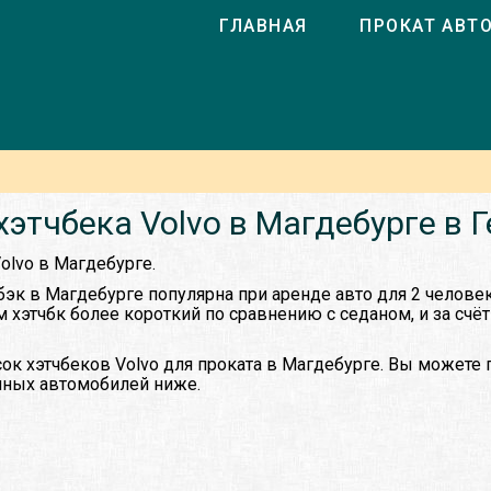
ГЛАВНАЯ
ПРОКАТ АВТ
хэтчбека Volvo в Магдебурге в 
Volvo в Магдебурге.
бэк в Магдебурге популярна при аренде авто для 2 челове
ом хэтчбк более короткий по сравнению с седаном, и за счё
ок хэтчбеков Volvo для проката в Магдебурге. Вы можете 
упных автомобилей ниже.