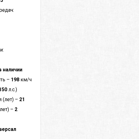
–
5
редач:
и:
в наличии
сть –
198
км/ч
150
л.с.)
 (лет) –
21
лет) –
2
версал