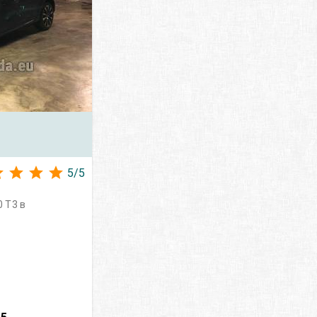
5
/
5
 T3 в