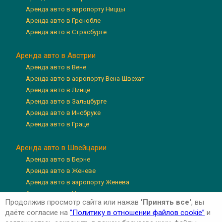
Аренда авто в аэропорту Ниццы
Аренда авто в Гренобле
Аренда авто в Страсбурге
Аренда авто в Австрии
Аренда авто в Вене
Аренда авто в аэропорту Вена-Швехат
Аренда авто в Линце
Аренда авто в Зальцбурге
Аренда авто в Инсбруке
Аренда авто в Граце
Аренда авто в Швейцарии
Аренда авто в Берне
Аренда авто в Женеве
Аренда авто в аэропорту Женева
Аренда авто в Цюрихе
Продолжив просмотр сайта или нажав
'Принять все'
, вы
Аренда авто в аэропорту Цюрих
даёте согласие на
”Политику в отношении файлов cookie”
и
Аренда авто в Люцерне