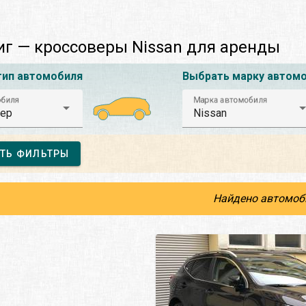
г — кроссоверы Nissan для аренды
тип автомобиля
Выбрать марку автом
обиля
Марка автомобиля
ер
Nissan
ТЬ ФИЛЬТРЫ
Найдено автомоб