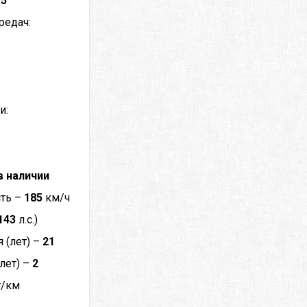
–
5
редач:
и:
в наличии
сть –
185
км/ч
143
л.с.)
 (лет) –
21
лет) –
2
г/км