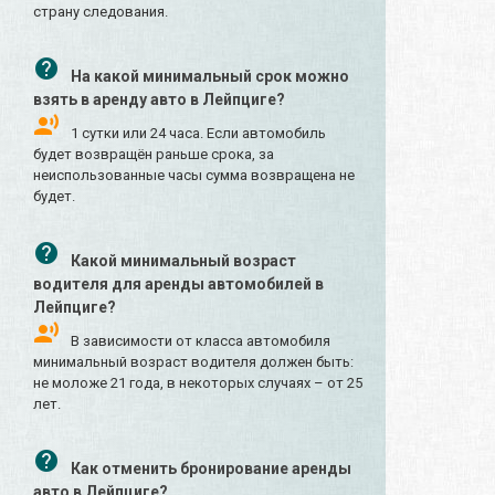
страну следования.
На какой минимальный срок можно
взять в аренду авто в Лейпциге?
1 сутки или 24 часа. Если автомобиль
будет возвращён раньше срока, за
неиспользованные часы сумма возвращена не
будет.
Какой минимальный возраст
водителя для аренды автомобилей в
Лейпциге?
В зависимости от класса автомобиля
минимальный возраст водителя должен быть:
не моложе 21 года, в некоторых случаях – от 25
лет.
Как отменить бронирование аренды
авто в Лейпциге?