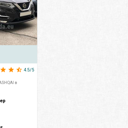
4.5
/
5
ASHQAI в
вер