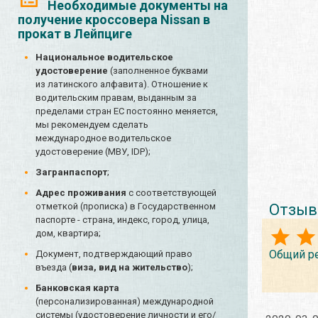
Необходимые документы на
получение кроссовера Nissan в
прокат в Лейпциге
Национальное водительское
удостоверение
(заполненное буквами
из латинского алфавита). Отношение к
водительским правам, выданным за
пределами стран ЕС постоянно меняется,
мы рекомендуем сделать
международное водительское
удостоверение (МВУ, IDP);
Загранпаспорт
;
Адрес проживания
с соответствующей
Отзыв
отметкой (прописка) в Государственном
паспорте - страна, индекс, город, улица,
дом, квартира;
Общий р
Документ, подтверждающий право
въезда (
виза, вид на жительство
);
Банковская карта
(персонализированная) международной
системы (удостоверение личности и его/