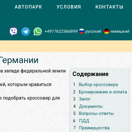
О
АВТОПАРК
УСЛОВИЯ
КОНТАКТЫ
+4917622366899
русский
немецкий
 Германии
 на западе федеральной земли
Содержание
ей, которым нравиться
1
Выбор кроссовера
2
Бронирование и оплата
е подобрать кроссовер для
3
Залог
4
Документы
5
Вопросы-ответы
6
ПДД
7
Преимущества