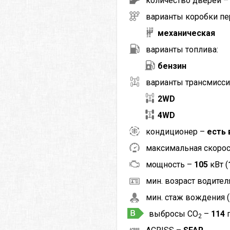
количество дверей 
варианты коробки пе
механическая
варианты топлива:
бензин
варианты трансмисси
2WD
4WD
кондиционер –
есть 
максимальная скоро
мощность –
105
кВт (
мин. возраст водителя
мин. стаж вождения (
выбросы CO
–
114
2