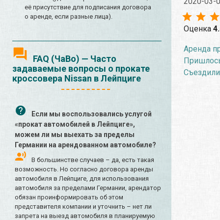
2020-03-
её присутствие для подписания договора
о аренде, если разные лица).
Оценка
4
Аренда пр
FAQ (ЧаВо) — Часто
Пришлось 
задаваемые вопросы о прокате
Съездили
кроссовера Nissan в Лейпциге
Если мы воспользовались услугой
«прокат автомобилей в Лейпциге»,
можем ли мы выехать за пределы
Германии на арендованном автомобиле?
В большинстве случаев – да, есть такая
возможность. Но согласно договора аренды
автомобиля в Лейпциге, для использования
автомобиля за пределами Германии, арендатор
обязан проинформировать об этом
представителя компании и уточнить – нет ли
запрета на выезд автомобиля в планируемую