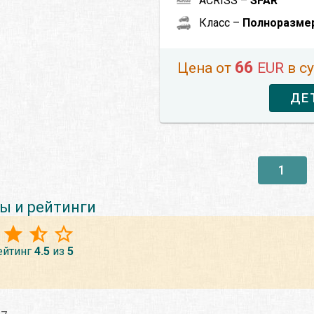
ACRISS –
SFAR
Класс –
Полноразме
66
Цена от
EUR
в с
ДЕ
1
ы и рейтинги
ейтинг
4.5
из
5