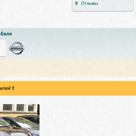
8
Отзывы
обиля
илей:
1