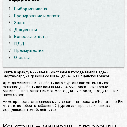
1
Выбор минивэна
2
Бронирование и оплата
3
Залог
4
Документы
5
Вопросы-ответы
6
ПДД
7
Преимущества
8
Отзывы
Взять в аренду минивэн в Констанце в городе земли Баден-
Вюртемберг, на границе со Швейцарией, на Боденском озере.
Аренда минивэна или небольшого фургона как оптимальное
решение для большой компании из 4-6 человек. Некоторые
минивэны позволяют имеют место для 7 человек, 1 водитель и 6
пассажиров.
Ниже предоставлен список минивэнов для проката в Констанце. Вы
можете подобрать небольшой фургон для проката из списка
доступных автомобилей ниже.
Констанц — минивэны для аренды