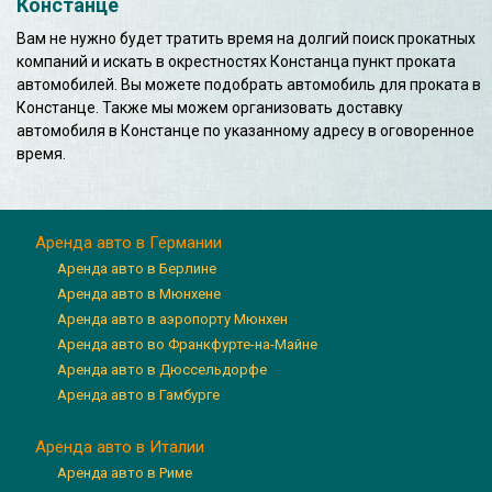
Констанце
Вам не нужно будет тратить время на долгий поиск прокатных
компаний и искать в окрестностях Констанца пункт проката
автомобилей. Вы можете подобрать автомобиль для проката в
Констанце. Также мы можем организовать доставку
автомобиля в Констанце по указанному адресу в оговоренное
время.
Аренда авто в Германии
Аренда авто в Берлине
Аренда авто в Мюнхене
Аренда авто в аэропорту Мюнхен
Аренда авто во Франкфурте-на-Майне
Аренда авто в Дюссельдорфе
Аренда авто в Гамбурге
Аренда авто в Италии
Аренда авто в Риме