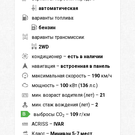
автоматическая
варианты топлива:
бензин
варианты трансмиссии:
2WD
кондиционер –
есть в наличии
навигация –
встроенная в панель
максимальная скорость –
190
км/ч
мощность –
100
кВт (
136
л.с.)
мин. возраст водителя (лет) –
21
мин. стаж вождения (лет) –
2
выбросы CO
–
109
г/км
2
ACRISS –
IVAR
Класс –
Минивэн 5-7 мест