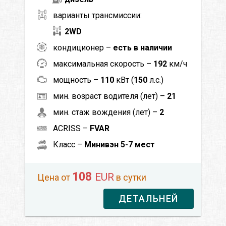
варианты трансмиссии:
2WD
кондиционер –
есть в наличии
максимальная скорость –
192
км/ч
мощность –
110
кВт (
150
л.с.)
мин. возраст водителя (лет) –
21
мин. стаж вождения (лет) –
2
ACRISS –
FVAR
Класс –
Минивэн 5-7 мест
108
EUR
Цена от
в сутки
ДЕТАЛЬНЕЙ