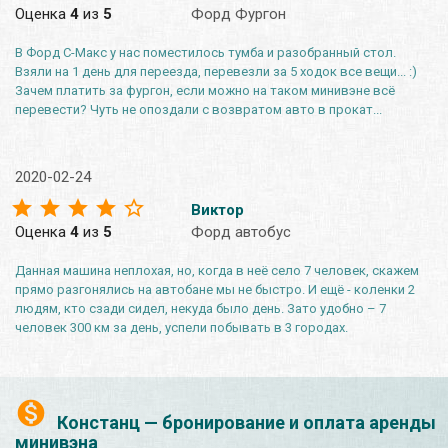
Оценка
4
из
5
Форд Фургон
В Форд С-Макс у нас поместилось тумба и разобранный стол.
Взяли на 1 день для переезда, перевезли за 5 ходок все вещи... :)
Зачем платить за фургон, если можно на таком минивэне всё
перевести? Чуть не опоздали с возвратом авто в прокат...
2020-02-24
Виктор
Оценка
4
из
5
Форд автобус
Данная машина неплохая, но, когда в неё село 7 человек, скажем
прямо разгонялись на автобане мы не быстро. И ещё - коленки 2
людям, кто сзади сидел, некуда было день. Зато удобно – 7
человек 300 км за день, успели побывать в 3 городах.
Констанц — бронирование и оплата аренды
минивэна