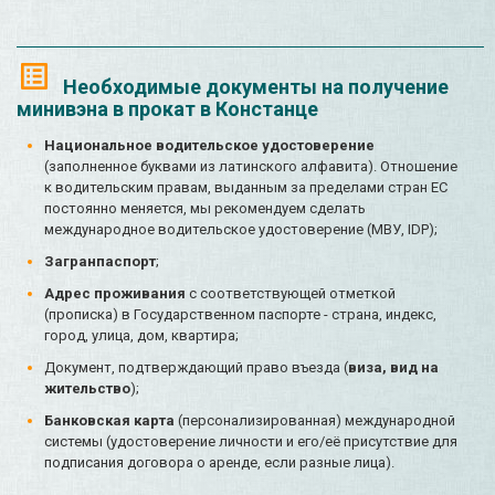
Необходимые документы на получение
минивэна в прокат в Констанце
Национальное водительское удостоверение
(заполненное буквами из латинского алфавита). Отношение
к водительским правам, выданным за пределами стран ЕС
постоянно меняется, мы рекомендуем сделать
международное водительское удостоверение (МВУ, IDP);
Загранпаспорт
;
Адрес проживания
с соответствующей отметкой
(прописка) в Государственном паспорте - страна, индекс,
город, улица, дом, квартира;
Документ, подтверждающий право въезда (
виза, вид на
жительство
);
Банковская карта
(персонализированная) международной
системы (удостоверение личности и его/её присутствие для
подписания договора о аренде, если разные лица).