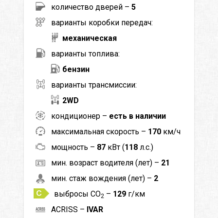
количество дверей –
5
варианты коробки передач:
механическая
варианты топлива:
бензин
варианты трансмиссии:
2WD
кондиционер –
есть в наличии
максимальная скорость –
170
км/ч
мощность –
87
кВт (
118
л.с.)
мин. возраст водителя (лет) –
21
мин. стаж вождения (лет) –
2
выбросы CO
–
129
г/км
2
ACRISS –
IVAR