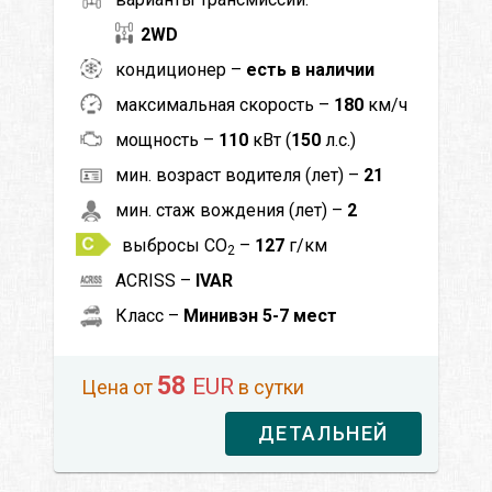
2WD
кондиционер –
есть в наличии
максимальная скорость –
180
км/ч
мощность –
110
кВт (
150
л.с.)
мин. возраст водителя (лет) –
21
мин. стаж вождения (лет) –
2
выбросы CO
–
127
г/км
2
ACRISS –
IVAR
Класс –
Минивэн 5-7 мест
58
EUR
Цена от
в сутки
ДЕТАЛЬНЕЙ