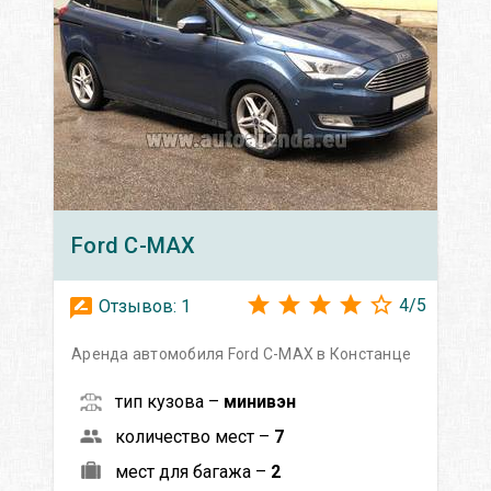
Ford
C-MAX
4
/
5
Отзывов:
1
Аренда автомобиля Ford C-MAX в Констанце
тип кузова –
минивэн
количество мест –
7
мест для багажа –
2