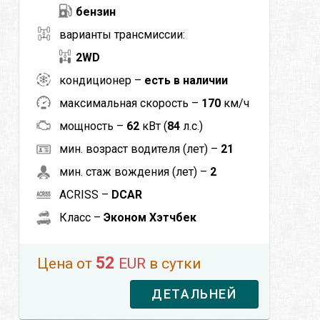
бензин
варианты трансмиссии:
2WD
кондиционер –
есть в наличии
максимальная скорость –
170
км/ч
мощность –
62
кВт (
84
л.с.)
мин. возраст водителя (лет) –
21
мин. стаж вождения (лет) –
2
ACRISS –
DCAR
Класс –
Эконом Хэтчбек
52
Цена от
EUR
в сутки
ДЕТАЛЬНЕЙ