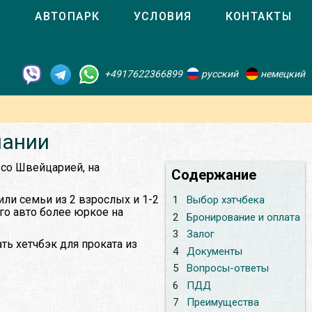
О
АВТОПАРК
УСЛОВИЯ
КОНТАКТЫ
+4917622366899
русский
немецкий
мании
 со Швейцарией, на
Содержание
или семьи из 2 взрослых и 1-2
1
Выбор хэтчбека
ого авто более юркое на
2
Бронирование и оплата
3
Залог
ть хетчбэк для проката из
4
Документы
5
Вопросы-ответы
6
ПДД
7
Преимущества