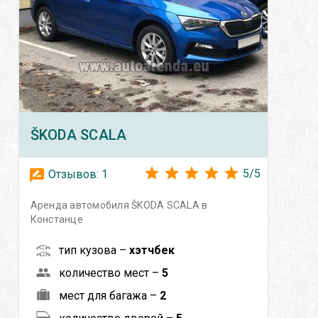
ŠKODA
SCALA
5
/
5
Отзывов:
1
Аренда автомобиля ŠKODA SCALA в
Констанце
тип кузова –
хэтчбек
количество мест –
5
мест для багажа –
2