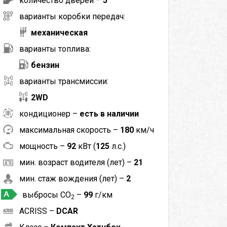
количество дверей –
5
варианты коробки передач:
механическая
варианты топлива:
бензин
варианты трансмиссии:
2WD
кондиционер –
есть в наличии
максимальная скорость –
180
км/ч
мощность –
92
кВт (
125
л.с.)
мин. возраст водителя (лет) –
21
мин. стаж вождения (лет) –
2
выбросы CO
–
99
г/км
2
ACRISS –
DCAR