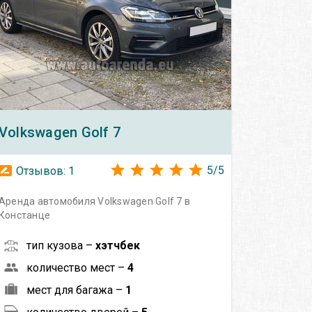
Volkswagen
Golf 7
5
/
5
Отзывов:
1
Аренда автомобиля Volkswagen Golf 7 в
Констанце
тип кузова –
хэтчбек
количество мест –
4
мест для багажа –
1