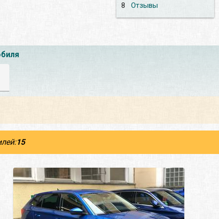
8
Отзывы
обиля
лей:
15