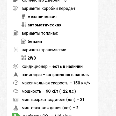
количество дверей –
5
варианты коробки передач:
механическая
автоматическая
варианты топлива:
бензин
варианты трансмиссии:
2WD
кондиционер –
есть в наличии
навигация –
встроенная в панель
максимальная скорость –
150
км/ч
мощность –
90
кВт (
122
л.с.)
мин. возраст водителя (лет) –
21
мин. стаж вождения (лет) –
2