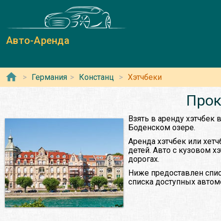
Авто-Аренда
Германия
Констанц
Хэтчбеки
Прок
Взять в аренду хэтчбек 
Боденском озере.
Аренда хэтчбек или хетч
детей. Авто с кузовом х
дорогах.
Ниже предоставлен списо
списка доступных автом