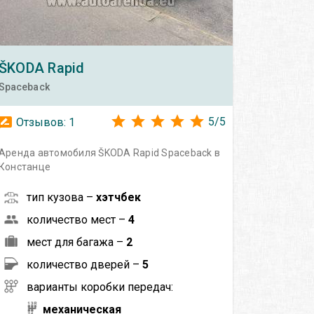
ŠKODA
Rapid
Spaceback
5
/
5
Отзывов:
1
Аренда автомобиля ŠKODA Rapid Spaceback в
Констанце
тип кузова –
хэтчбек
количество мест –
4
мест для багажа –
2
количество дверей –
5
варианты коробки передач:
механическая