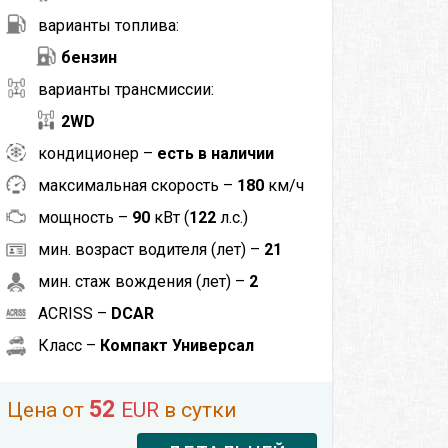
варианты топлива:
бензин
варианты трансмиссии:
2WD
кондиционер –
есть в наличии
максимальная скорость –
180
км/ч
мощность –
90
кВт (
122
л.с.)
мин. возраст водителя (лет) –
21
мин. стаж вождения (лет) –
2
ACRISS –
DCAR
Класс –
Компакт Универсал
52
Цена от
EUR
в сутки