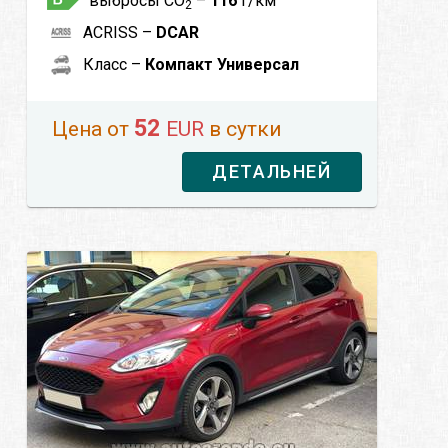
выбросы CO
–
116
г/км
2
ACRISS –
DCAR
Класс –
Компакт Универсал
52
Цена от
EUR
в сутки
ДЕТАЛЬНЕЙ