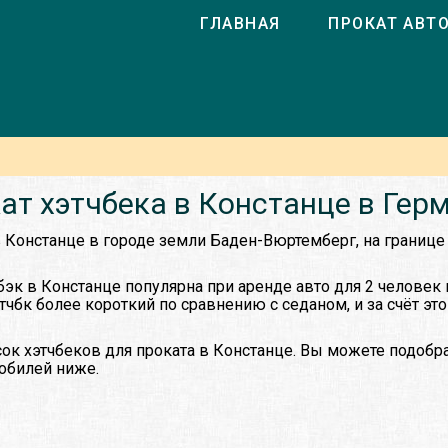
ГЛАВНАЯ
ПРОКАТ АВТ
ат хэтчбека в Констанце в Гер
в Констанце в городе земли Баден-Вюртемберг, на границе
бэк в Констанце популярна при аренде авто для 2 человек 
этчбк более короткий по сравнению с седаном, и за счёт эт
к хэтчбеков для проката в Констанце. Вы можете подобра
обилей ниже.