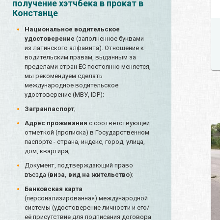
получение хэтчбека в прокат в
Констанце
Национальное водительское
удостоверение
(заполненное буквами
из латинского алфавита). Отношение к
водительским правам, выданным за
пределами стран ЕС постоянно меняется,
мы рекомендуем сделать
международное водительское
удостоверение (МВУ, IDP);
Загранпаспорт
;
Адрес проживания
с соответствующей
отметкой (прописка) в Государственном
паспорте - страна, индекс, город, улица,
дом, квартира;
Документ, подтверждающий право
въезда (
виза, вид на жительство
);
Банковская карта
(персонализированная) международной
системы (удостоверение личности и его/
её присутствие для подписания договора