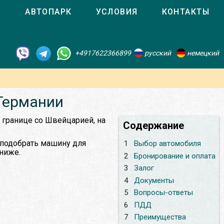
О
АВТОПАРК
УСЛОВИЯ
КОНТАКТЫ
+4917622366899
русский
немецкий
 Германии
 границе со Швейцарией, на
Содержание
 подобрать машину для
1
Выбор автомобиля
 ниже.
2
Бронирование и оплата
3
Залог
4
Документы
5
Вопросы-ответы
6
ПДД
7
Преимущества