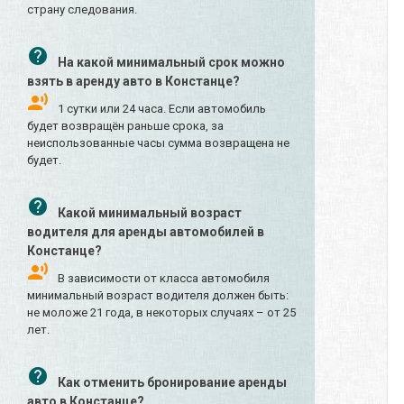
страну следования.
На какой минимальный срок можно
взять в аренду авто в Констанце?
1 сутки или 24 часа. Если автомобиль
будет возвращён раньше срока, за
неиспользованные часы сумма возвращена не
будет.
Какой минимальный возраст
водителя для аренды автомобилей в
Констанце?
В зависимости от класса автомобиля
минимальный возраст водителя должен быть:
не моложе 21 года, в некоторых случаях – от 25
лет.
Как отменить бронирование аренды
авто в Констанце?