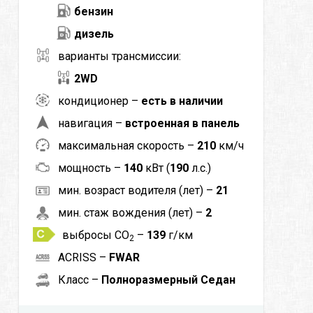
бензин
дизель
варианты трансмиссии:
2WD
кондиционер –
есть в наличии
навигация –
встроенная в панель
максимальная скорость –
210
км/ч
мощность –
140
кВт (
190
л.с.)
мин. возраст водителя (лет) –
21
мин. стаж вождения (лет) –
2
выбросы CO
–
139
г/км
2
ACRISS –
FWAR
Класс –
Полноразмерный Седан