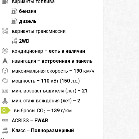
варианты топлива:
бензин
дизель
варианты трансмиссии:
2WD
кондиционер –
есть в наличии
навигация –
встроенная в панель
максимальная скорость –
190
км/ч
мощность –
110
кВт (
150
л.с.)
мин. возраст водителя (лет) –
21
мин. стаж вождения (лет) –
2
выбросы CO
–
139
г/км
2
ACRISS –
FWAR
Класс –
Полноразмерный