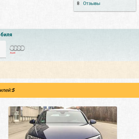
8
Отзывы
обиля
илей:
5