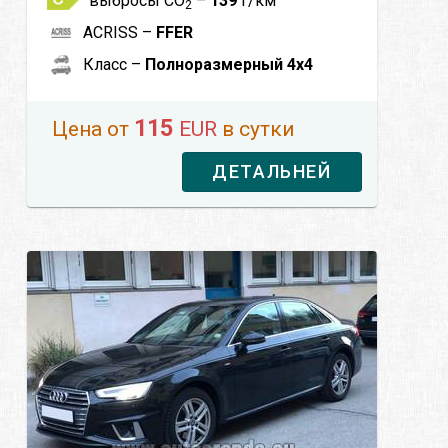
выбросы CO
–
139
г/км
2
ACRISS –
FFER
Класс –
Полноразмерный 4x4
115
Цена от
EUR
в сутки
ДЕТАЛЬНЕЙ