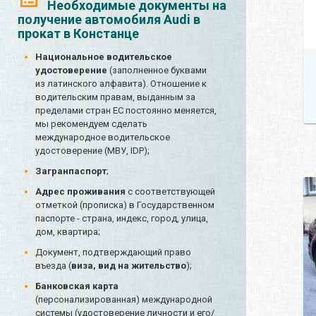
Необходимые документы на
получение автомобиля Audi в
прокат в Констанце
Национальное водительское
удостоверение
(заполненное буквами
из латинского алфавита). Отношение к
водительским правам, выданным за
пределами стран ЕС постоянно меняется,
мы рекомендуем сделать
международное водительское
удостоверение (МВУ, IDP);
Загранпаспорт
;
Адрес проживания
с соответствующей
отметкой (прописка) в Государственном
паспорте - страна, индекс, город, улица,
дом, квартира;
Документ, подтверждающий право
въезда (
виза, вид на жительство
);
Банковская карта
(персонализированная) международной
системы (удостоверение личности и его/