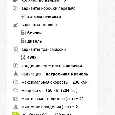
количество дверей –
5
варианты коробки передач:
автоматическая
варианты топлива:
бензин
дизель
варианты трансмиссии:
4WD
кондиционер –
есть в наличии
навигация –
встроенная в панель
максимальная скорость –
230
км/ч
мощность –
150
кВт (
204
л.с.)
мин. возраст водителя (лет) –
21
мин. стаж вождения (лет) –
2