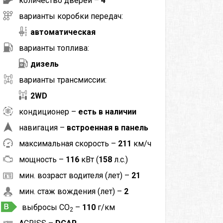
количество дверей –
4
варианты коробки передач:
автоматическая
варианты топлива:
дизель
варианты трансмиссии:
2WD
кондиционер –
есть в наличии
навигация –
встроенная в панель
максимальная скорость –
211
км/ч
мощность –
116
кВт (
158
л.с.)
мин. возраст водителя (лет) –
21
мин. стаж вождения (лет) –
2
выбросы CO
–
110
г/км
2