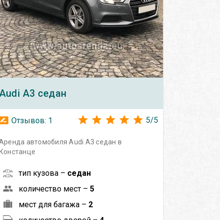
Audi
A3 седан
5
/
5
Отзывов:
1
Аренда автомобиля Audi A3 седан в
Констанце
тип кузова –
седан
количество мест –
5
мест для багажа –
2