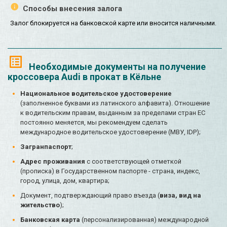
Способы внесения залога
Залог блокируется на банковской карте или вносится наличными.
Необходимые документы на получение
кроссовера Audi в прокат в Кёльне
Национальное водительское удостоверение
(заполненное буквами из латинского алфавита). Отношение
к водительским правам, выданным за пределами стран ЕС
постоянно меняется, мы рекомендуем сделать
международное водительское удостоверение (МВУ, IDP);
Загранпаспорт
;
Адрес проживания
с соответствующей отметкой
(прописка) в Государственном паспорте - страна, индекс,
город, улица, дом, квартира;
Документ, подтверждающий право въезда (
виза, вид на
жительство
);
Банковская карта
(персонализированная) международной