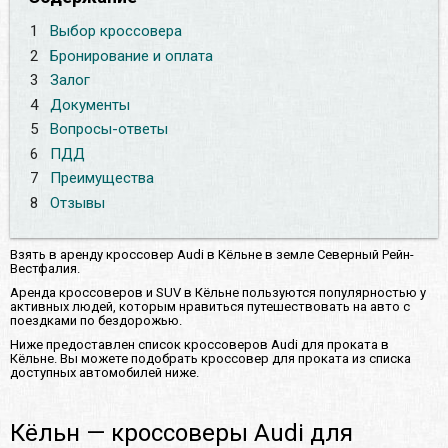
1
Выбор кроссовера
2
Бронирование и оплата
3
Залог
4
Документы
5
Вопросы-ответы
6
ПДД
7
Преимущества
8
Отзывы
Взять в аренду кроссовер Audi в Кёльне в земле Северный Рейн-
Вестфалия.
Аренда кроссоверов и SUV в Кёльне пользуются популярностью у
активных людей, которым нравиться путешествовать на авто с
поездками по бездорожью.
Ниже предоставлен список кроссоверов Audi для проката в
Кёльне. Вы можете подобрать кроссовер для проката из списка
доступных автомобилей ниже.
Кёльн — кроссоверы Audi для