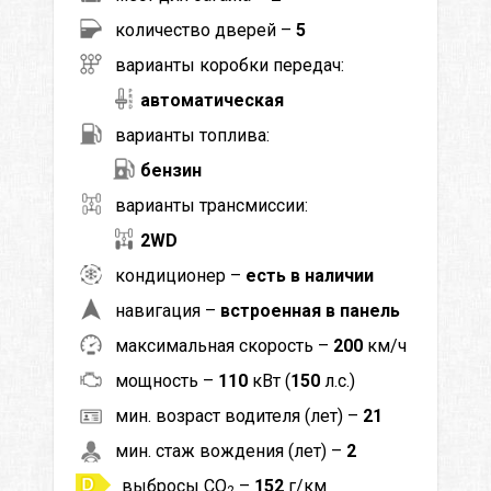
количество дверей –
5
варианты коробки передач:
автоматическая
варианты топлива:
бензин
варианты трансмиссии:
2WD
кондиционер –
есть в наличии
навигация –
встроенная в панель
максимальная скорость –
200
км/ч
мощность –
110
кВт (
150
л.с.)
мин. возраст водителя (лет) –
21
мин. стаж вождения (лет) –
2
выбросы CO
–
152
г/км
2