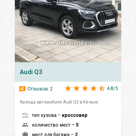
Audi
Q3
4.8
/
5
Отзывов:
2
Аренда автомобиля Audi Q3 в Кёльне
тип кузова –
кроссовер
количество мест –
5
мест для багажа –
2