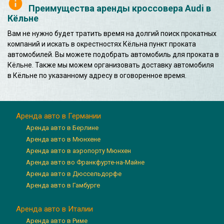
Преимущества аренды кроссовера Audi в
Кёльне
Вам не нужно будет тратить время на долгий поиск прокатных
компаний и искать в окрестностях Кёльна пункт проката
автомобилей. Вы можете подобрать автомобиль для проката в
Кёльне. Также мы можем организовать доставку автомобиля
в Кёльне по указанному адресу в оговоренное время.
Аренда авто в Германии
Аренда авто в Берлине
Аренда авто в Мюнхене
Аренда авто в аэропорту Мюнхен
Аренда авто во Франкфурте-на-Майне
Аренда авто в Дюссельдорфе
Аренда авто в Гамбурге
Аренда авто в Италии
Аренда авто в Риме