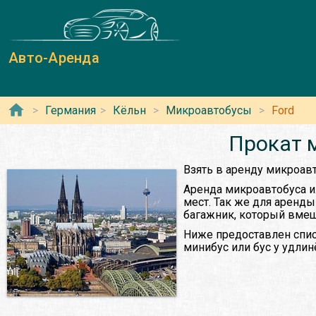
Авто-Аренда
Германия
Кёльн
Микроавтобусы
Ford
Прокат м
Взять в аренду микроав
Аренда микроавтобуса и
мест. Так же для аренд
багажник, который вмещ
Ниже предоставлен спис
минибус или бус у удлин