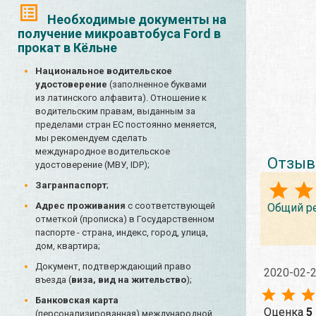
Необходимые документы на
получение микроавтобуса Ford в
прокат в Кёльне
Национальное водительское
удостоверение
(заполненное буквами
из латинского алфавита). Отношение к
водительским правам, выданным за
пределами стран ЕС постоянно меняется,
мы рекомендуем сделать
международное водительское
Отзыв
удостоверение (МВУ, IDP);
Загранпаспорт
;
Адрес проживания
с соответствующей
Общий р
отметкой (прописка) в Государственном
паспорте - страна, индекс, город, улица,
дом, квартира;
Документ, подтверждающий право
2020-02-
въезда (
виза, вид на жительство
);
Банковская карта
Оценка
5
(персонализированная) международной