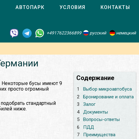
О
АВТОПАРК
УСЛОВИЯ
КОНТАКТЫ
+4917622366899
русский
немецкий
 Германии
Содержание
. Некоторые бусы имеют 9
 них просто огромный
1
Выбор микроавтобуса
2
Бронирование и оплата
 подобрать стандартный
3
Залог
билей ниже.
4
Документы
5
Вопросы-ответы
6
ПДД
7
Преимущества