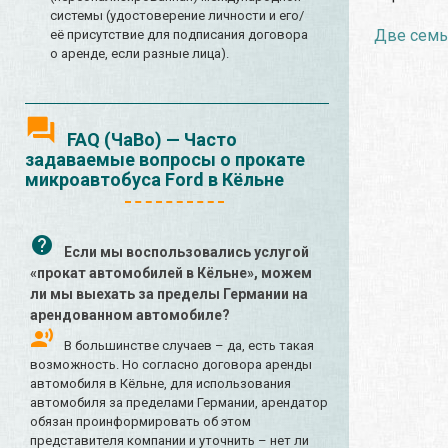
системы (удостоверение личности и его/
Две семьи
её присутствие для подписания договора
о аренде, если разные лица).
FAQ (ЧаВо) — Часто
задаваемые вопросы о прокате
микроавтобуса Ford в Кёльне
Если мы воспользовались услугой
«прокат автомобилей в Кёльне», можем
ли мы выехать за пределы Германии на
арендованном автомобиле?
В большинстве случаев – да, есть такая
возможность. Но согласно договора аренды
автомобиля в Кёльне, для использования
автомобиля за пределами Германии, арендатор
обязан проинформировать об этом
представителя компании и уточнить – нет ли