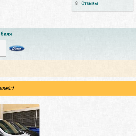
8
Отзывы
обиля
илей:
1