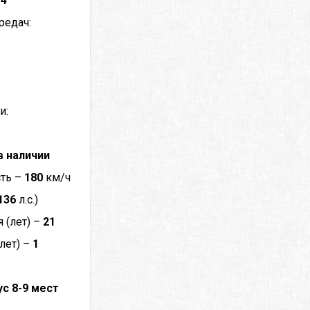
–
4
редач:
и:
в наличии
сть –
180
км/ч
136
л.с.)
 (лет) –
21
лет) –
1
с 8-9 мест