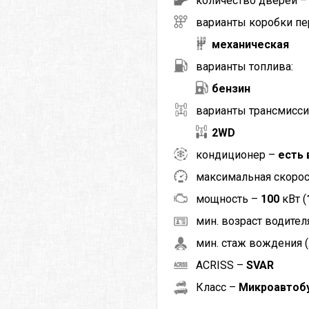
количество дверей 
варианты коробки пе
механическая
варианты топлива:
бензин
варианты трансмисси
2WD
кондиционер –
есть 
максимальная скоро
мощность –
100
кВт (
мин. возраст водителя
мин. стаж вождения (
ACRISS –
SVAR
Класс –
Микроавтобу