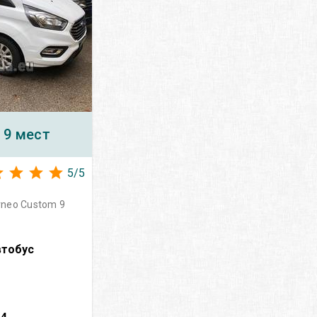
 9 мест
5
/
5
rneo Custom 9
втобус