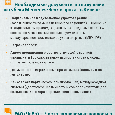
Необходимые документы на получение
хэтчбека Mercedes-Benz в прокат в Кёльне
Национальное водительское удостоверение
(заполненное буквами из латинского алфавита). Отношение
к водительским правам, выданным за пределами стран ЕС
постоянно меняется, мы рекомендуем сделать
международное водительское удостоверение (МВУ, IDP);
Загранпаспорт
;
Адрес проживания
с соответствующей отметкой
(прописка) в Государственном паспорте - страна, индекс,
город, улица, дом, квартира;
Документ, подтверждающий право въезда (
виза, вид на
жительство
);
Банковская карта
(персонализированная) международной
системы (удостоверение личности и его/её присутствие для
подписания договора о аренде, если разные лица).
FAQ (ЧаВо) — Часто задаваемые вопросы о