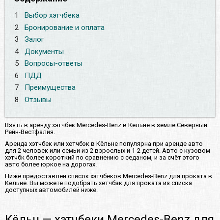
1
Выбор хэтчбека
2
Бронирование и оплата
3
Залог
4
Документы
5
Вопросы-ответы
6
ПДД
7
Преимущества
8
Отзывы
Взять в аренду хэтчбек Mercedes-Benz в Кёльне в земле Северный
Рейн-Вестфалия.
Аренда хэтчбек или хетчбэк в Кёльне популярна при аренде авто
для 2 человек или семьи из 2 взрослых и 1-2 детей. Авто с кузовом
хэтчбк более короткий по сравнению с седаном, и за счёт этого
авто более юркое на дорогах.
Ниже предоставлен список хэтчбеков Mercedes-Benz для проката в
Кёльне. Вы можете подобрать хетчбэк для проката из списка
доступных автомобилей ниже.
Кёльн — хэтчбеки Mercedes-Benz для