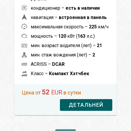
кондиционер –
есть в наличии
навигация –
встроенная в панель
максимальная скорость –
225
км/ч
мощность –
120
кВт (
163
л.с.)
мин. возраст водителя (лет) –
21
мин. стаж вождения (лет) –
2
ACRISS –
DCAR
Класс –
Компакт Хэтчбек
52
EUR
Цена от
в сутки
ДЕТАЛЬНЕЙ