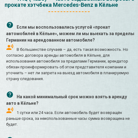
прокате хэтчбека Mercedes-Benz в Кёльне
Если мы воспользовались услугой «прокат
автомобилей в Кёльне», можем ли мы выехать за пределы
Германии на арендованном автомобиле?
В большинстве случаев – да, есть такая возможность. Но
согласно договора аренды автомобиля в Кёльне, для
использования автомобиля за пределами Германии, арендатор
обязан проинформировать об этом представителя компании и
уточнить – нет ли запрета на выезд автомобиля в планируемую
страну следования.
На какой минимальный срок можно взять в аренду
авто в Кёльне?
1 сутки или 24 часа. Если автомобиль будет возвращён
раньше срока, за неиспользованные часы сумма возвращена не
будет.