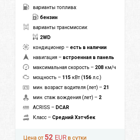
варианты топлива:
бензин
варианты трансмиссии:
2WD
кондиционер –
есть в наличии
навигация –
встроенная в панель
максимальная скорость –
208
км/ч
мощность –
115
кВт (
156
л.с.)
мин. возраст водителя (лет) –
21
мин. стаж вождения (лет) –
2
ACRISS –
DCAR
Класс –
Средний Хэтчбек
52
EUR
Цена от
в сутки